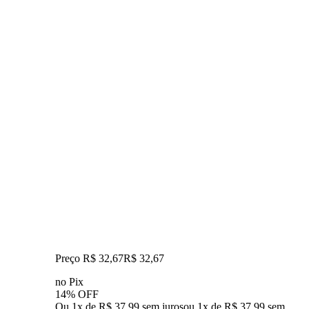
Preço R$ 32,67
R$
32
,
67
no Pix
14% OFF
Ou 1x de R$ 37,99 sem juros
ou
1
x de
R$ 37,99
sem