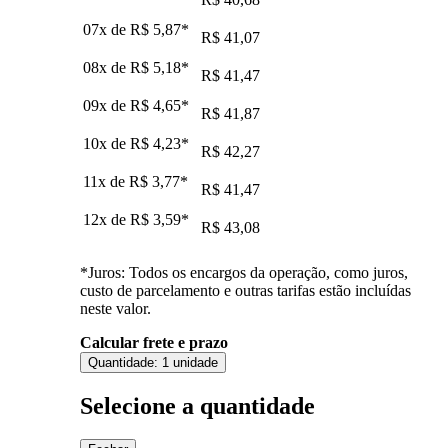
07x de
R$ 5,87
*
R$ 41,07
08x de
R$ 5,18
*
R$ 41,47
09x de
R$ 4,65
*
R$ 41,87
10x de
R$ 4,23
*
R$ 42,27
11x de
R$ 3,77
*
R$ 41,47
12x de
R$ 3,59
*
R$ 43,08
*Juros: Todos os encargos da operação, como juros,
custo de parcelamento e outras tarifas estão incluídas
neste valor.
Calcular frete e prazo
Quantidade:
1 unidade
Selecione a quantidade