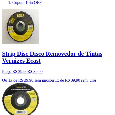
Cupom 10% OFF
Strip Disc Disco Removedor de Tintas
Vernizes Ecast
Preço R$ 39,90
R$
39
,
90
Ou 1x de R$ 39,90 sem juros
ou
1
x de
R$ 39,90
sem juros