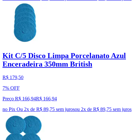
Kit C/5 Disco Limpa Porcelanato Azul
Enceradeira 350mm British
R$ 179,50
7% OFF
Preço R$ 166,94
R$
166
,
94
no Pix
Ou 2x de R$ 89,75 sem juros
ou
2
x de
R$ 89,75
sem juros