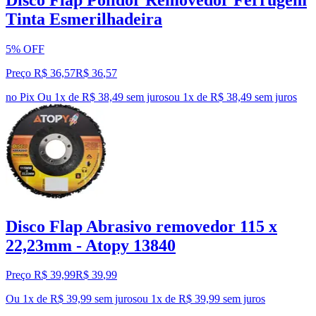
Tinta Esmerilhadeira
5% OFF
Preço R$ 36,57
R$
36
,
57
no Pix
Ou 1x de R$ 38,49 sem juros
ou
1
x de
R$ 38,49
sem juros
Disco Flap Abrasivo removedor 115 x
22,23mm - Atopy 13840
Preço R$ 39,99
R$
39
,
99
Ou 1x de R$ 39,99 sem juros
ou
1
x de
R$ 39,99
sem juros