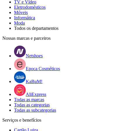
TV e Vídeo
Eletrodomésticos
Móveis
Informática
Moda
Todos os departamentos
Nossas marcas e parceiros
Netshoes
Epoca Cosméticos
KaBuM!
AliExpress
Todas as marcas
Todas as categorias
Todas as subcategorias
Serviços e benefícios
Cartão Luiza