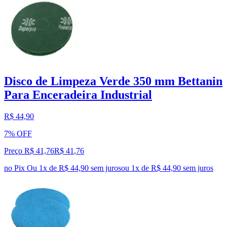
Disco de Limpeza Verde 350 mm Bettanin
Para Enceradeira Industrial
R$ 44,90
7% OFF
Preço R$ 41,76
R$
41
,
76
no Pix
Ou 1x de R$ 44,90 sem juros
ou
1
x de
R$ 44,90
sem juros