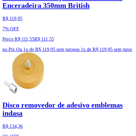
Enceradeira 350mm British
R$ 119,95
7% OFF
Preço R$ 111,55
R$
111
,
55
no Pix
Ou 1x de R$ 119,95 sem juros
ou
1
x de
R$ 119,95
sem juros
Disco removedor de adesivo emblemas
indasa
R$ 134,36