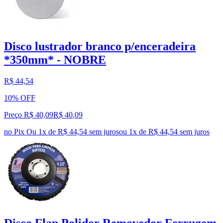
Disco lustrador branco p/enceradeira
*350mm* - NOBRE
R$ 44,54
10% OFF
Preço R$ 40,09
R$
40
,
09
no Pix
Ou 1x de R$ 44,54 sem juros
ou
1
x de
R$ 44,54
sem juros
Disco Flap Polidor Removedor Ferrugem