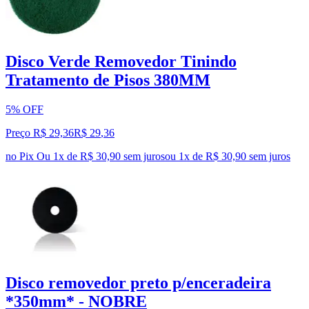
Disco Verde Removedor Tinindo
Tratamento de Pisos 380MM
5% OFF
Preço R$ 29,36
R$
29
,
36
no Pix
Ou 1x de R$ 30,90 sem juros
ou
1
x de
R$ 30,90
sem juros
Disco removedor preto p/enceradeira
*350mm* - NOBRE