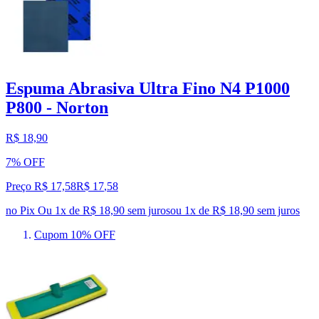
Espuma Abrasiva Ultra Fino N4 P1000
P800 - Norton
R$ 18,90
7% OFF
Preço R$ 17,58
R$
17
,
58
no Pix
Ou 1x de R$ 18,90 sem juros
ou
1
x de
R$ 18,90
sem juros
Cupom 10% OFF