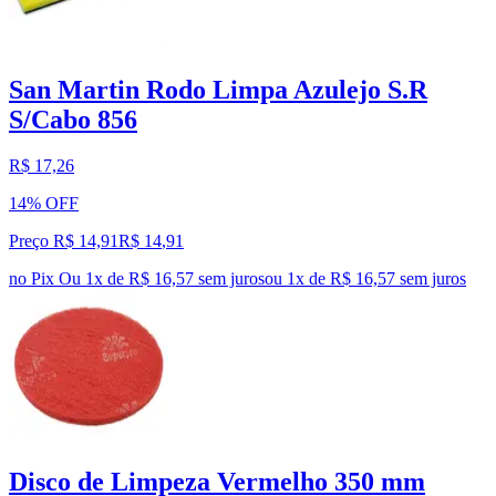
San Martin Rodo Limpa Azulejo S.R
S/Cabo 856
R$ 17,26
14% OFF
Preço R$ 14,91
R$
14
,
91
no Pix
Ou 1x de R$ 16,57 sem juros
ou
1
x de
R$ 16,57
sem juros
Disco de Limpeza Vermelho 350 mm