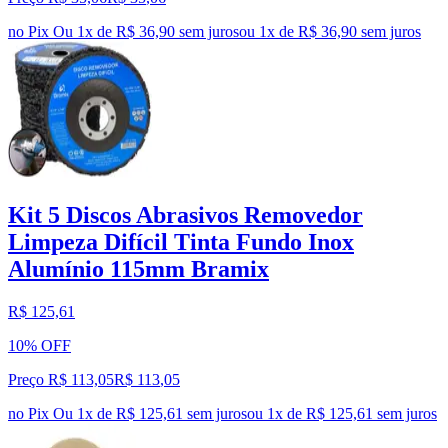
no Pix
Ou 1x de R$ 36,90 sem juros
ou
1
x de
R$ 36,90
sem juros
Kit 5 Discos Abrasivos Removedor
Limpeza Difícil Tinta Fundo Inox
Alumínio 115mm Bramix
R$ 125,61
10% OFF
Preço R$ 113,05
R$
113
,
05
no Pix
Ou 1x de R$ 125,61 sem juros
ou
1
x de
R$ 125,61
sem juros