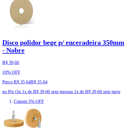
Disco polidor bege p/ enceradeira 350mm
- Nobre
R$ 39,60
10% OFF
Preço R$ 35,64
R$
35
,
64
no Pix
Ou 1x de R$ 39,60 sem juros
ou
1
x de
R$ 39,60
sem juros
Cupom 5% OFF