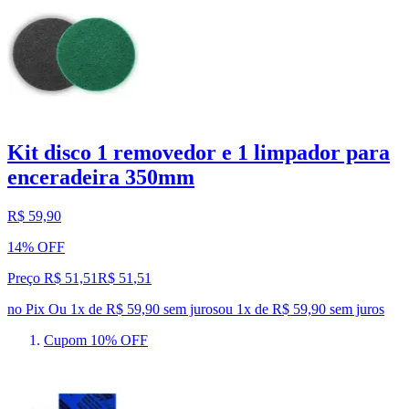
Kit disco 1 removedor e 1 limpador para
enceradeira 350mm
R$ 59,90
14% OFF
Preço R$ 51,51
R$
51
,
51
no Pix
Ou 1x de R$ 59,90 sem juros
ou
1
x de
R$ 59,90
sem juros
Cupom 10% OFF