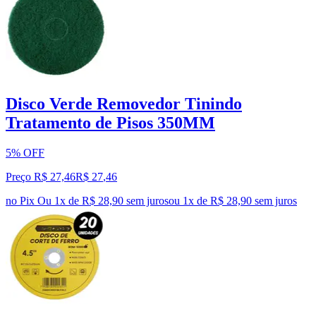
Disco Verde Removedor Tinindo
Tratamento de Pisos 350MM
5% OFF
Preço R$ 27,46
R$
27
,
46
no Pix
Ou 1x de R$ 28,90 sem juros
ou
1
x de
R$ 28,90
sem juros