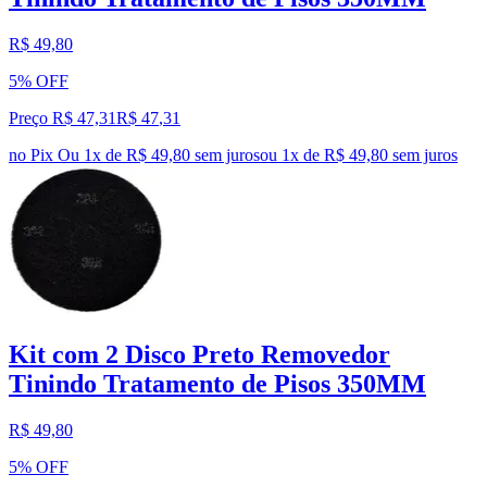
R$ 49,80
5% OFF
Preço R$ 47,31
R$
47
,
31
no Pix
Ou 1x de R$ 49,80 sem juros
ou
1
x de
R$ 49,80
sem juros
Kit com 2 Disco Preto Removedor
Tinindo Tratamento de Pisos 350MM
R$ 49,80
5% OFF