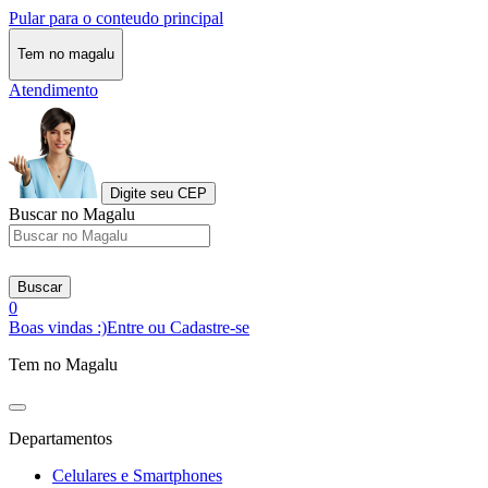
Pular para o conteudo principal
Tem no magalu
Atendimento
Digite seu CEP
Buscar no Magalu
Buscar
0
Boas vindas :)
Entre ou Cadastre-se
Tem no Magalu
Departamentos
Celulares e Smartphones