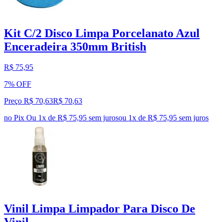
Kit C/2 Disco Limpa Porcelanato Azul
Enceradeira 350mm British
R$ 75,95
7% OFF
Preço R$ 70,63
R$
70
,
63
no Pix
Ou 1x de R$ 75,95 sem juros
ou
1
x de
R$ 75,95
sem juros
Vinil Limpa Limpador Para Disco De