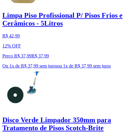
Limpa Piso Profissional P/ Pisos Frios e
Cerâmicos - 5Litros
R$ 42,99
12% OFF
Preço R$ 37,99
R$
37
,
99
Ou 1x de R$ 37,99 sem juros
ou
1
x de
R$ 37,99
sem juros
Disco Verde Limpador 350mm para
Tratamento de Pisos Scotch-Brite