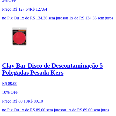
5% OFF
Preço R$ 127,64
R$
127
,
64
no Pix
Ou 1x de R$ 134,36 sem juros
ou
1
x de
R$ 134,36
sem juros
Clay Bar Disco de Descontaminação 5
Polegadas Pesada Kers
R$ 89,00
10% OFF
Preço R$ 80,10
R$
80
,
10
no Pix
Ou 1x de R$ 89,00 sem juros
ou
1
x de
R$ 89,00
sem juros