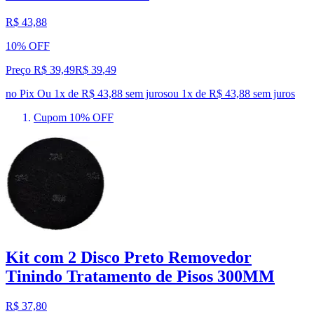
R$ 43,88
10% OFF
Preço R$ 39,49
R$
39
,
49
no Pix
Ou 1x de R$ 43,88 sem juros
ou
1
x de
R$ 43,88
sem juros
Cupom 10% OFF
Kit com 2 Disco Preto Removedor
Tinindo Tratamento de Pisos 300MM
R$ 37,80