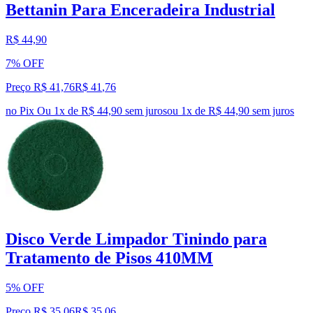
Bettanin Para Enceradeira Industrial
R$ 44,90
7% OFF
Preço R$ 41,76
R$
41
,
76
no Pix
Ou 1x de R$ 44,90 sem juros
ou
1
x de
R$ 44,90
sem juros
Disco Verde Limpador Tinindo para
Tratamento de Pisos 410MM
5% OFF
Preço R$ 35,06
R$
35
,
06