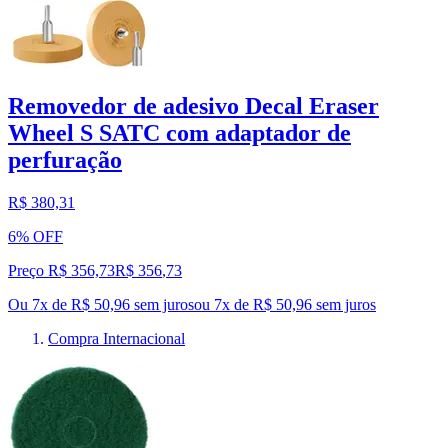
Removedor de adesivo Decal Eraser
Wheel S SATC com adaptador de
perfuração
R$ 380,31
6% OFF
Preço R$ 356,73
R$
356
,
73
Ou 7x de R$ 50,96 sem juros
ou
7
x de
R$ 50,96
sem juros
Compra Internacional