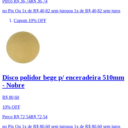
Preço R$ 36,74
R$
36
,
74
no Pix
Ou 1x de R$ 40,82 sem juros
ou
1
x de
R$ 40,82
sem juros
Cupom 10% OFF
Disco polidor bege p/ enceradeira 510mm
- Nobre
R$ 80,60
10% OFF
Preço R$ 72,54
R$
72
,
54
no Pix
Ou 1x de R$ 80,60 sem juros
ou
1
x de
R$ 80,60
sem juros