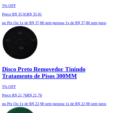
5% OFF
Preço R$ 35,91
R$
35
,
91
no Pix
Ou 1x de R$ 37,80 sem juros
ou
1
x de
R$ 37,80
sem juros
Disco Preto Removedor Tinindo
Tratamento de Pisos 300MM
5% OFF
Preço R$ 21,76
R$
21
,
76
no Pix
Ou 1x de R$ 22,90 sem juros
ou
1
x de
R$ 22,90
sem juros