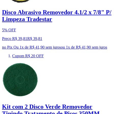
Disco Abrasivo Removedor 4.1/2 x 7/8" P/
Limpeza Tradestar
5% OFF
Preço R$ 39,81
R$
39
,
81
no Pix
Ou 1x de R$ 41,90 sem juros
ou
1
x de
R$ 41,90
sem juros
Cupom R$ 20 OFF
Kit com 2 Disco Verde Removedor
Tinindo Tratamento de Pisos 350MM