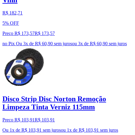
Vinil
R$ 182,71
5% OFF
Preço R$ 173,57
R$
173
,
57
no Pix
Ou 3x de R$ 60,90 sem juros
ou
3
x de
R$ 60,90
sem juros
Disco Strip Disc Norton Remoção
Limpeza Tinta Verniz 115mm
Preço R$ 103,91
R$
103
,
91
Ou 1x de R$ 103,91 sem juros
ou
1
x de
R$ 103,91
sem juros