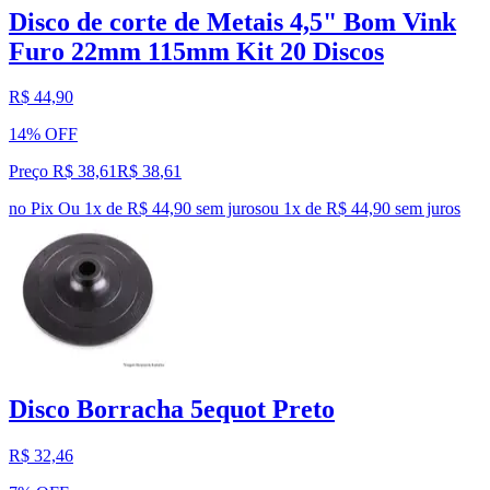
Disco de corte de Metais 4,5" Bom Vink
Furo 22mm 115mm Kit 20 Discos
R$ 44,90
14% OFF
Preço R$ 38,61
R$
38
,
61
no Pix
Ou 1x de R$ 44,90 sem juros
ou
1
x de
R$ 44,90
sem juros
Disco Borracha 5equot Preto
R$ 32,46