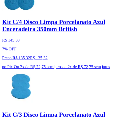
Kit C/4 Disco Limpa Porcelanato Azul
Enceradeira 350mm British
R$ 145,50
7% OFF
Preço R$ 135,32
R$
135
,
32
no Pix
Ou 2x de R$ 72,75 sem juros
ou
2
x de
R$ 72,75
sem juros
Kit C/3 Disco Limpa Porcelanato Azul