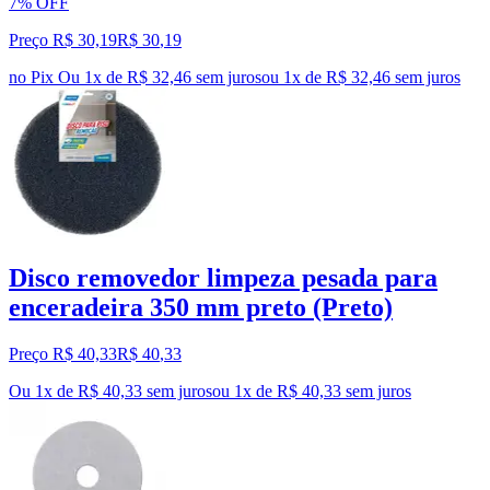
7% OFF
Preço R$ 30,19
R$
30
,
19
no Pix
Ou 1x de R$ 32,46 sem juros
ou
1
x de
R$ 32,46
sem juros
Disco removedor limpeza pesada para
enceradeira 350 mm preto (Preto)
Preço R$ 40,33
R$
40
,
33
Ou 1x de R$ 40,33 sem juros
ou
1
x de
R$ 40,33
sem juros