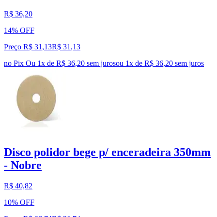
R$ 36,20
14% OFF
Preço R$ 31,13
R$
31
,
13
no Pix
Ou 1x de R$ 36,20 sem juros
ou
1
x de
R$ 36,20
sem juros
Disco polidor bege p/ enceradeira 350mm
- Nobre
R$ 40,82
10% OFF