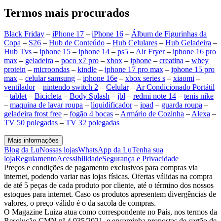
Termos mais procurados
Black Friday
–
iPhone 17
–
iPhone 16
–
Álbum de Figurinhas da
Copa
–
S26
–
Hub de Conteúdo
–
Hub Celulares
–
Hub Geladeira
–
Hub Tvs
–
iphone 15
–
iphone 14
–
ps5
–
Air Fryer
–
iphone 16 pro
max
–
geladeira
–
poco x7 pro
–
xbox
–
iphone
–
creatina
–
whey
protein
–
microondas
–
kindle
–
iphone 17 pro max
–
iphone 15 pro
max
–
celular samsung
–
iphone 16e
–
xbox series s
–
xiaomi
–
ventilador
–
nintendo switch 2
–
Celular
–
Ar Condicionado Portátil
–
tablet
–
Bicicleta
–
Body Splash
–
jbl
–
redmi note 14
–
tenis nike
–
maquina de lavar roupa
–
liquidificador
–
ipad
–
guarda roupa
–
geladeira frost free
–
fogão 4 bocas
–
Armário de Cozinha
–
Alexa
–
TV 50 polegadas
–
TV 32 polegadas
Mais informações
Blog da Lu
Nossas lojas
WhatsApp da Lu
Tenha sua
loja
Regulamento
Acessibilidade
Segurança e Privacidade
Preços e condições de pagamento exclusivos para compras via
internet, podendo variar nas lojas físicas. Ofertas válidas na compra
de até 5 peças de cada produto por cliente, até o término dos nossos
estoques para internet. Caso os produtos apresentem divergências de
valores, o preço válido é o da sacola de compras.
O Magazine Luiza atua como correspondente no País, nos termos da
Resolução CMN nº 4.935/2021, e encaminha propostas de cartão de