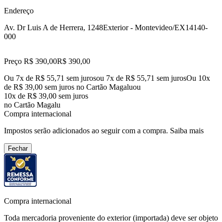
Endereço
Av. Dr Luis A de Herrera, 1248
Exterior - Montevideo/EX
14140-
000
Preço R$ 390,00
R$
390
,
00
Ou 7x de R$ 55,71 sem juros
ou
7
x de
R$ 55,71
sem juros
Ou 10x
de R$ 39,00 sem juros no Cartão Magalu
ou
10
x de
R$ 39,00
sem juros
no Cartão Magalu
Compra internacional
Impostos serão adicionados ao seguir com a compra.
Saiba mais
Fechar
Compra internacional
Toda mercadoria proveniente do exterior (importada) deve ser objeto