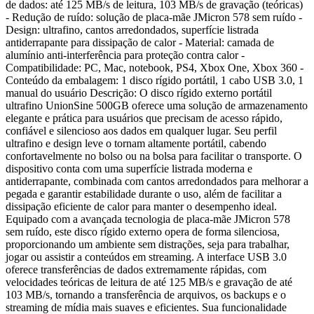
de dados: até 125 MB/s de leitura, 103 MB/s de gravação (teóricas)
- Redução de ruído: solução de placa-mãe JMicron 578 sem ruído -
Design: ultrafino, cantos arredondados, superfície listrada
antiderrapante para dissipação de calor - Material: camada de
alumínio anti-interferência para proteção contra calor -
Compatibilidade: PC, Mac, notebook, PS4, Xbox One, Xbox 360 -
Conteúdo da embalagem: 1 disco rígido portátil, 1 cabo USB 3.0, 1
manual do usuário Descrição: O disco rígido externo portátil
ultrafino UnionSine 500GB oferece uma solução de armazenamento
elegante e prática para usuários que precisam de acesso rápido,
confiável e silencioso aos dados em qualquer lugar. Seu perfil
ultrafino e design leve o tornam altamente portátil, cabendo
confortavelmente no bolso ou na bolsa para facilitar o transporte. O
dispositivo conta com uma superfície listrada moderna e
antiderrapante, combinada com cantos arredondados para melhorar a
pegada e garantir estabilidade durante o uso, além de facilitar a
dissipação eficiente de calor para manter o desempenho ideal.
Equipado com a avançada tecnologia de placa-mãe JMicron 578
sem ruído, este disco rígido externo opera de forma silenciosa,
proporcionando um ambiente sem distrações, seja para trabalhar,
jogar ou assistir a conteúdos em streaming. A interface USB 3.0
oferece transferências de dados extremamente rápidas, com
velocidades teóricas de leitura de até 125 MB/s e gravação de até
103 MB/s, tornando a transferência de arquivos, os backups e o
streaming de mídia mais suaves e eficientes. Sua funcionalidade