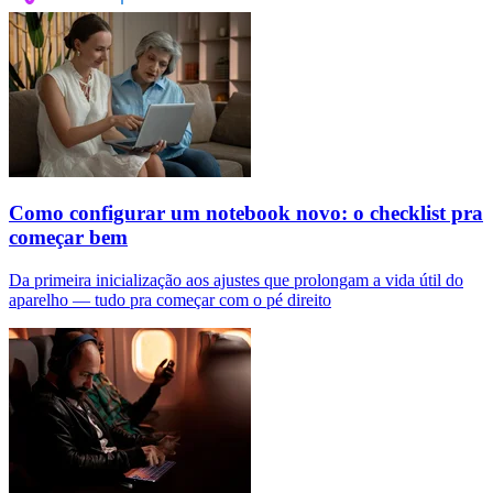
Como configurar um notebook novo: o checklist pra
começar bem
Da primeira inicialização aos ajustes que prolongam a vida útil do
aparelho — tudo pra começar com o pé direito