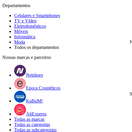
Departamentos
Celulares e Smartphones
TV e Vídeo
Eletrodomésticos
Móveis
Informática
Moda
N
Todos os departamentos
Nossas marcas e parceiros
Netshoes
Epoca Cosméticos
S
KaBuM!
AliExpress
Todas as marcas
Todas as categorias
Todas as subcategorias