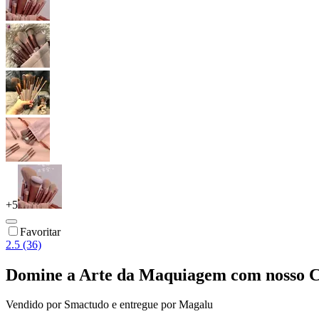
+
5
Favoritar
2.5 (36)
Domine a Arte da Maquiagem com nosso C
Vendido por
Smactudo
e entregue por
Magalu