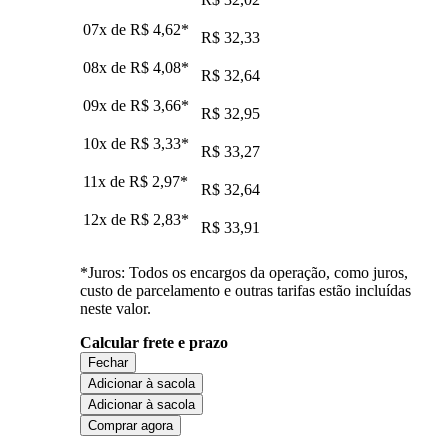
07x de
R$ 4,62
*
R$ 32,33
08x de
R$ 4,08
*
R$ 32,64
09x de
R$ 3,66
*
R$ 32,95
10x de
R$ 3,33
*
R$ 33,27
11x de
R$ 2,97
*
R$ 32,64
12x de
R$ 2,83
*
R$ 33,91
*Juros: Todos os encargos da operação, como juros,
custo de parcelamento e outras tarifas estão incluídas
neste valor.
Calcular frete e prazo
Fechar
Adicionar à sacola
Adicionar à sacola
Comprar agora