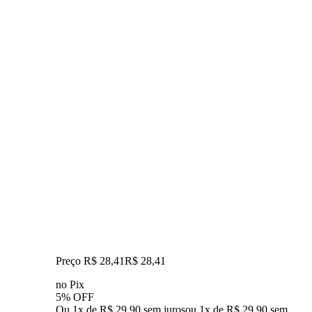
Preço R$ 28,41
R$
28
,
41
no Pix
5% OFF
Ou 1x de R$ 29,90 sem juros
ou
1
x de
R$ 29,90
sem