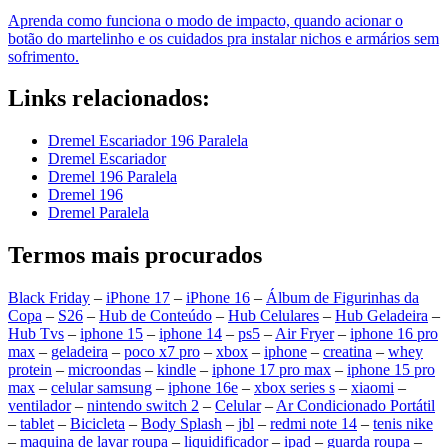
Aprenda como funciona o modo de impacto, quando acionar o
botão do martelinho e os cuidados pra instalar nichos e armários sem
sofrimento.
Links relacionados:
Dremel Escariador 196 Paralela
Dremel Escariador
Dremel 196 Paralela
Dremel 196
Dremel Paralela
Termos mais procurados
Black Friday
–
iPhone 17
–
iPhone 16
–
Álbum de Figurinhas da
Copa
–
S26
–
Hub de Conteúdo
–
Hub Celulares
–
Hub Geladeira
–
Hub Tvs
–
iphone 15
–
iphone 14
–
ps5
–
Air Fryer
–
iphone 16 pro
max
–
geladeira
–
poco x7 pro
–
xbox
–
iphone
–
creatina
–
whey
protein
–
microondas
–
kindle
–
iphone 17 pro max
–
iphone 15 pro
max
–
celular samsung
–
iphone 16e
–
xbox series s
–
xiaomi
–
ventilador
–
nintendo switch 2
–
Celular
–
Ar Condicionado Portátil
–
tablet
–
Bicicleta
–
Body Splash
–
jbl
–
redmi note 14
–
tenis nike
–
maquina de lavar roupa
–
liquidificador
–
ipad
–
guarda roupa
–