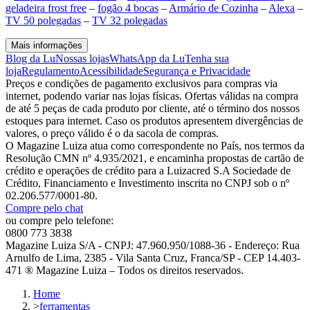
geladeira frost free
–
fogão 4 bocas
–
Armário de Cozinha
–
Alexa
–
TV 50 polegadas
–
TV 32 polegadas
Mais informações
Blog da Lu
Nossas lojas
WhatsApp da Lu
Tenha sua
loja
Regulamento
Acessibilidade
Segurança e Privacidade
Preços e condições de pagamento exclusivos para compras via
internet, podendo variar nas lojas físicas. Ofertas válidas na compra
de até 5 peças de cada produto por cliente, até o término dos nossos
estoques para internet. Caso os produtos apresentem divergências de
valores, o preço válido é o da sacola de compras.
O Magazine Luiza atua como correspondente no País, nos termos da
Resolução CMN nº 4.935/2021, e encaminha propostas de cartão de
crédito e operações de crédito para a Luizacred S.A Sociedade de
Crédito, Financiamento e Investimento inscrita no CNPJ sob o nº
02.206.577/0001-80.
Compre pelo chat
ou compre pelo telefone:
0800 773 3838
Magazine Luiza S/A - CNPJ: 47.960.950/1088-36 - Endereço: Rua
Arnulfo de Lima, 2385 - Vila Santa Cruz, Franca/SP - CEP 14.403-
471 ® Magazine Luiza – Todos os direitos reservados.
Home
>
ferramentas