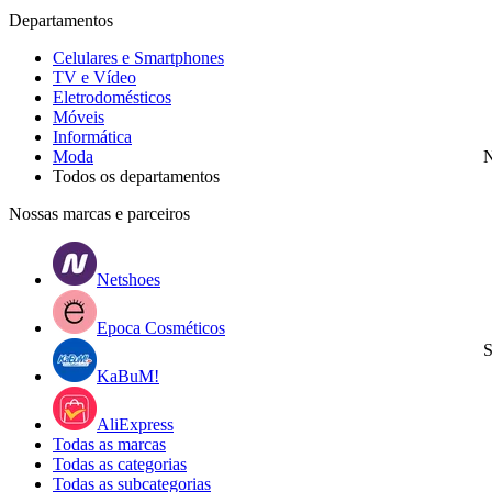
Departamentos
Celulares e Smartphones
TV e Vídeo
Eletrodomésticos
Móveis
Informática
Moda
N
Todos os departamentos
Nossas marcas e parceiros
Netshoes
Epoca Cosméticos
S
KaBuM!
AliExpress
Todas as marcas
Todas as categorias
Todas as subcategorias