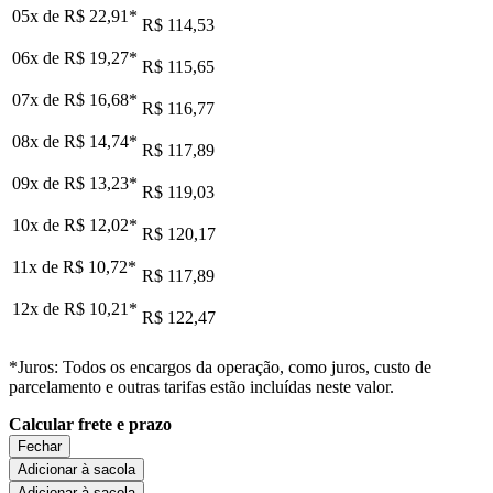
05x de
R$ 22,91
*
R$ 114,53
06x de
R$ 19,27
*
R$ 115,65
07x de
R$ 16,68
*
R$ 116,77
08x de
R$ 14,74
*
R$ 117,89
09x de
R$ 13,23
*
R$ 119,03
10x de
R$ 12,02
*
R$ 120,17
11x de
R$ 10,72
*
R$ 117,89
12x de
R$ 10,21
*
R$ 122,47
*Juros: Todos os encargos da operação, como juros, custo de
parcelamento e outras tarifas estão incluídas neste valor.
Calcular frete e prazo
Fechar
Adicionar à sacola
Adicionar à sacola