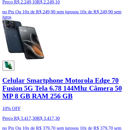
Preço R$ 2.249,10
R$
2.249
,
10
no Pix
Ou 10x de R$ 249,90 sem juros
ou
10
x de
R$ 249,90
sem
juros
Celular Smartphone Motorola Edge 70
Fusion 5G Tela 6.78 144Mhz Câmera 50
MP 8 GB RAM 256 GB
10% OFF
Preço R$ 3.417,30
R$
3.417
,
30
no Pix
Ou 10x de R$ 379,70 sem juros
ou
10
x de
R$ 379,70
sem