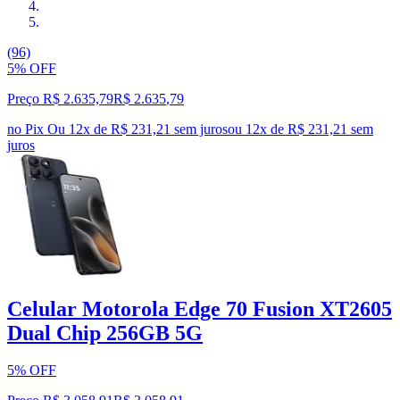
(96)
5% OFF
Preço R$ 2.635,79
R$
2.635
,
79
no Pix
Ou 12x de R$ 231,21 sem juros
ou
12
x de
R$ 231,21
sem
juros
Celular Motorola Edge 70 Fusion XT2605
Dual Chip 256GB 5G
5% OFF