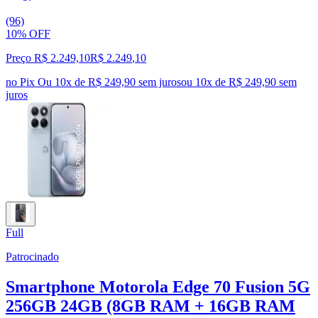
(96)
10% OFF
Preço R$ 2.249,10
R$
2.249
,
10
no Pix
Ou 10x de R$ 249,90 sem juros
ou
10
x de
R$ 249,90
sem
juros
Full
Patrocinado
Smartphone Motorola Edge 70 Fusion 5G
256GB 24GB (8GB RAM + 16GB RAM