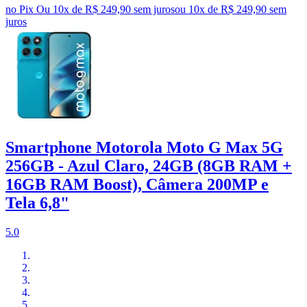
no Pix
Ou 10x de R$ 249,90 sem juros
ou
10
x de
R$ 249,90
sem
juros
Smartphone Motorola Moto G Max 5G
256GB - Azul Claro, 24GB (8GB RAM +
16GB RAM Boost), Câmera 200MP e
Tela 6,8"
5.0