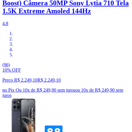
Boost) Câmera 50MP Sony Lytia 710 Tela
1.5K Extreme Amoled 144Hz
4.8
(96)
10% OFF
Preço R$ 2.249,10
R$
2.249
,
10
no Pix
Ou 10x de R$ 249,90 sem juros
ou
10
x de
R$ 249,90
sem
juros