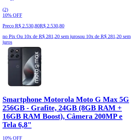
(2)
10% OFF
Preço R$ 2.530,80
R$
2.530
,
80
no Pix
Ou 10x de R$ 281,20 sem juros
ou
10
x de
R$ 281,20
sem
juros
Smartphone Motorola Moto G Max 5G
256GB - Grafite, 24GB (8GB RAM +
16GB RAM Boost), Câmera 200MP e
Tela 6,8"
10% OFF