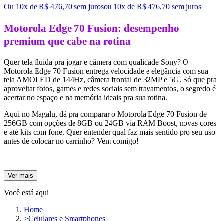
Ou 10x de R$ 476,70 sem juros
ou
10
x de
R$ 476,70
sem juros
Motorola Edge 70 Fusion: desempenho
premium que cabe na rotina
Quer tela fluida pra jogar e câmera com qualidade Sony? O
Motorola Edge 70 Fusion
entrega velocidade e elegância com sua
tela AMOLED de 144Hz
, câmera frontal de
32MP
e 5G. Só que pra
aproveitar fotos, games e redes sociais sem travamentos, o segredo é
acertar no espaço e na memória ideais
pra sua rotina.
Aqui no Magalu, dá pra comparar o Motorola Edge 70 Fusion de
256GB
com opções de
8GB ou 24GB via RAM Boost
, novas cores
e até kits com fone. Quer entender qual faz mais sentido pro seu uso
antes de colocar no carrinho? Vem comigo!
Ver mais
Você está aqui
Home
>
Celulares e Smartphones