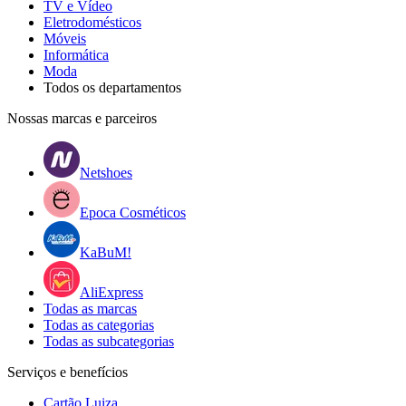
TV e Vídeo
Eletrodomésticos
Móveis
Informática
Moda
Todos os departamentos
Nossas marcas e parceiros
Netshoes
Epoca Cosméticos
KaBuM!
AliExpress
Todas as marcas
Todas as categorias
Todas as subcategorias
Serviços e benefícios
Cartão Luiza