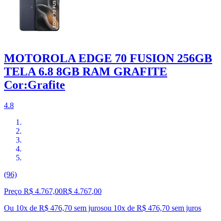
MOTOROLA EDGE 70 FUSION 256GB
TELA 6.8 8GB RAM GRAFITE
Cor:Grafite
4.8
(96)
Preço R$ 4.767,00
R$
4.767
,
00
Ou 10x de R$ 476,70 sem juros
ou
10
x de
R$ 476,70
sem juros