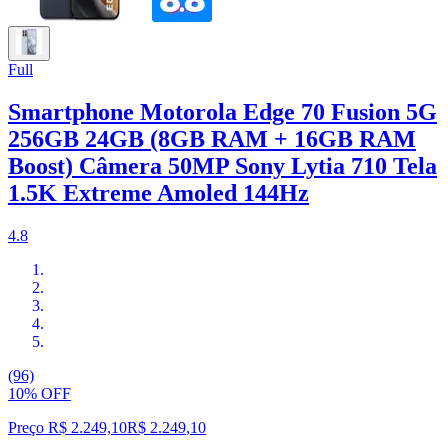
Full
Smartphone Motorola Edge 70 Fusion 5G
256GB 24GB (8GB RAM + 16GB RAM
Boost) Câmera 50MP Sony Lytia 710 Tela
1.5K Extreme Amoled 144Hz
4.8
(96)
10% OFF
Preço R$ 2.249,10
R$
2.249
,
10