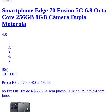
Smartphone Edge 70 Fusion 5G 6.8 Octa
Core 256GB 8GB Câmera Dupla
Motorola
4.8
(96)
10% OFF
Preço R$ 2.479,90
R$
2.479
,
90
no Pix
Ou 10x de R$ 275,54 sem juros
ou
10
x de
R$ 275,54
sem
juros