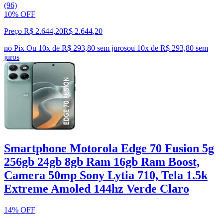
(96)
10% OFF
Preço R$ 2.644,20
R$
2.644
,
20
no Pix
Ou 10x de R$ 293,80 sem juros
ou
10
x de
R$ 293,80
sem
juros
Smartphone Motorola Edge 70 Fusion 5g
256gb 24gb 8gb Ram 16gb Ram Boost,
Camera 50mp Sony Lytia 710, Tela 1.5k
Extreme Amoled 144hz Verde Claro
14% OFF