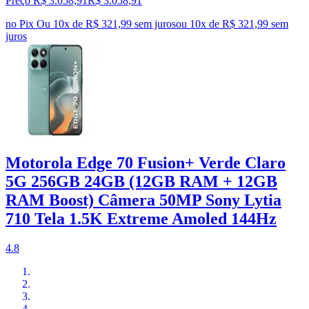
Preço R$ 3.058,91
R$
3.058
,
91
no Pix
Ou 10x de R$ 321,99 sem juros
ou
10
x de
R$ 321,99
sem
juros
Motorola Edge 70 Fusion+ Verde Claro
5G 256GB 24GB (12GB RAM + 12GB
RAM Boost) Câmera 50MP Sony Lytia
710 Tela 1.5K Extreme Amoled 144Hz
4.8