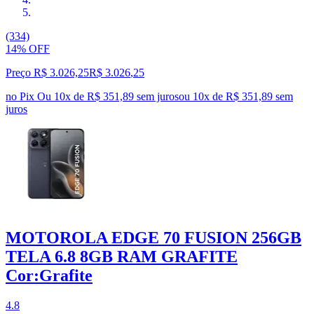
(334)
14% OFF
Preço R$ 3.026,25
R$
3.026
,
25
no Pix
Ou 10x de R$ 351,89 sem juros
ou
10
x de
R$ 351,89
sem
juros
MOTOROLA EDGE 70 FUSION 256GB
TELA 6.8 8GB RAM GRAFITE
Cor:Grafite
4.8