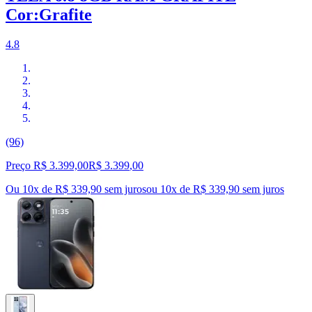
Cor:Grafite
4.8
(96)
Preço R$ 3.399,00
R$
3.399
,
00
Ou 10x de R$ 339,90 sem juros
ou
10
x de
R$ 339,90
sem juros