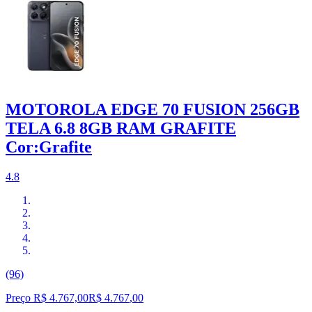
MOTOROLA EDGE 70 FUSION 256GB
TELA 6.8 8GB RAM GRAFITE
Cor:Grafite
4.8
(96)
Preço R$ 4.767,00
R$
4.767
,
00