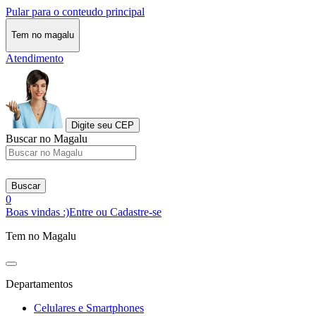
Pular para o conteudo principal
Tem no magalu
Atendimento
Digite seu CEP
Buscar no Magalu
Buscar
0
Boas vindas :)
Entre ou Cadastre-se
Tem no Magalu
Departamentos
Celulares e Smartphones