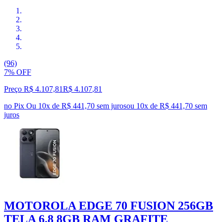
(96)
7% OFF
Preço R$ 4.107,81
R$
4.107
,
81
no Pix
Ou 10x de R$ 441,70 sem juros
ou
10
x de
R$ 441,70
sem
juros
MOTOROLA EDGE 70 FUSION 256GB
TELA 6.8 8GB RAM GRAFITE