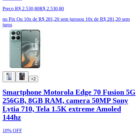
Preço R$ 2.530,80
R$
2.530
,
80
no Pix
Ou 10x de R$ 281,20 sem juros
ou
10
x de
R$ 281,20
sem
juros
+2
Smartphone Motorola Edge 70 Fusion 5G
256GB, 8GB RAM, camera 50MP Sony
Lytia 710, Tela 1.5K extreme Amoled
144hz
10% OFF