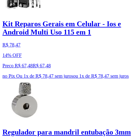
Kit Reparos Gerais em Celular - Ios e
Android Multi Uso 115 em 1
R$ 78,47
14% OFF
Preço R$ 67,48
R$
67
,
48
no Pix
Ou 1x de R$ 78,47 sem juros
ou
1
x de
R$ 78,47
sem juros
Regulador para mandril entubação 3mm