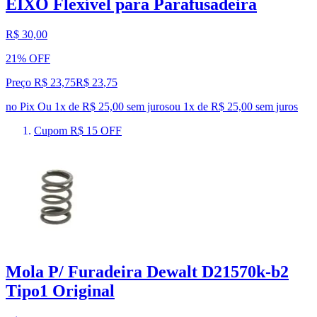
EIXO Flexível para Parafusadeira
R$ 30,00
21% OFF
Preço R$ 23,75
R$
23
,
75
no Pix
Ou 1x de R$ 25,00 sem juros
ou
1
x de
R$ 25,00
sem juros
Cupom R$ 15 OFF
Mola P/ Furadeira Dewalt D21570k-b2
Tipo1 Original