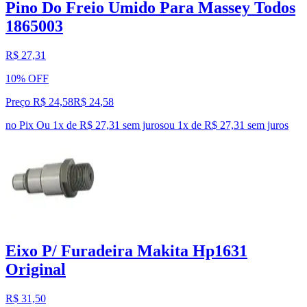
Pino Do Freio Umido Para Massey Todos
1865003
R$ 27,31
10% OFF
Preço R$ 24,58
R$
24
,
58
no Pix
Ou 1x de R$ 27,31 sem juros
ou
1
x de
R$ 27,31
sem juros
Eixo P/ Furadeira Makita Hp1631
Original
R$ 31,50