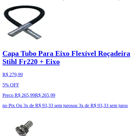
Capa Tubo Para Eixo Flexível Roçadeira
Stihl Fr220 + Eixo
R$ 279,99
5% OFF
Preço R$ 265,99
R$
265
,
99
no Pix
Ou 3x de R$ 93,33 sem juros
ou
3
x de
R$ 93,33
sem juros