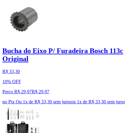
Bucha do Eixo P/ Furadeira Bosch 113c
Original
R$ 33,30
10% OFF
Preço R$ 29,97
R$
29
,
97
no Pix
Ou 1x de R$ 33,30 sem juros
ou
1
x de
R$ 33,30
sem juros