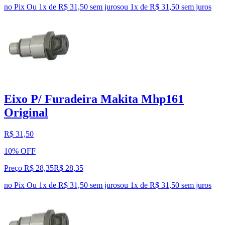
no Pix
Ou 1x de R$ 31,50 sem juros
ou
1
x de
R$ 31,50
sem juros
Eixo P/ Furadeira Makita Mhp161
Original
R$ 31,50
10% OFF
Preço R$ 28,35
R$
28
,
35
no Pix
Ou 1x de R$ 31,50 sem juros
ou
1
x de
R$ 31,50
sem juros