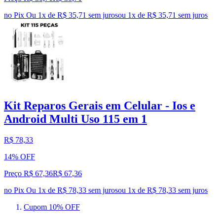
no Pix
Ou 1x de R$ 35,71 sem juros
ou
1
x de
R$ 35,71
sem juros
Kit Reparos Gerais em Celular - Ios e
Android Multi Uso 115 em 1
R$ 78,33
14% OFF
Preço R$ 67,36
R$
67
,
36
no Pix
Ou 1x de R$ 78,33 sem juros
ou
1
x de
R$ 78,33
sem juros
Cupom 10% OFF