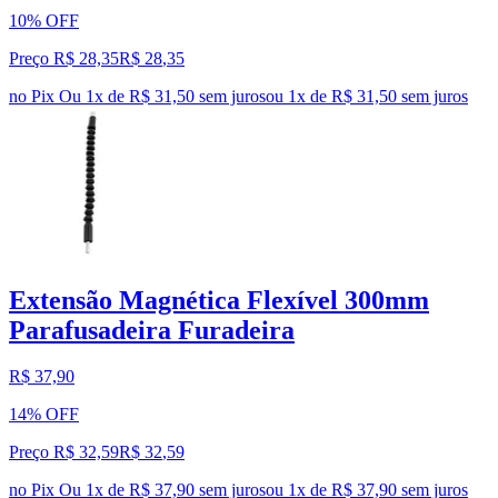
10% OFF
Preço R$ 28,35
R$
28
,
35
no Pix
Ou 1x de R$ 31,50 sem juros
ou
1
x de
R$ 31,50
sem juros
Extensão Magnética Flexível 300mm
Parafusadeira Furadeira
R$ 37,90
14% OFF
Preço R$ 32,59
R$
32
,
59
no Pix
Ou 1x de R$ 37,90 sem juros
ou
1
x de
R$ 37,90
sem juros