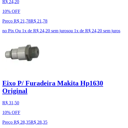
R$ 24,20
10% OFF
Preço R$ 21,78
R$
21
,
78
no Pix
Ou 1x de R$ 24,20 sem juros
ou
1
x de
R$ 24,20
sem juros
Eixo P/ Furadeira Makita Hp1630
Original
R$ 31,50
10% OFF
Preço R$ 28,35
R$
28
,
35