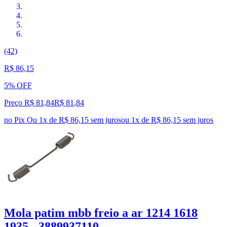
(42)
R$ 86,15
5% OFF
Preço R$ 81,84
R$
81
,
84
no Pix
Ou 1x de R$ 86,15 sem juros
ou
1
x de
R$ 86,15
sem juros
Mola patim mbb freio a ar 1214 1618
1935 - 3889937110