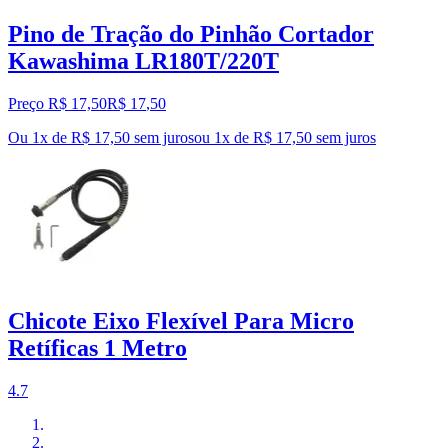
Pino de Tração do Pinhão Cortador
Kawashima LR180T/220T
Preço R$ 17,50
R$
17
,
50
Ou 1x de R$ 17,50 sem juros
ou
1
x de
R$ 17,50
sem juros
Chicote Eixo Flexível Para Micro
Retíficas 1 Metro
4.7