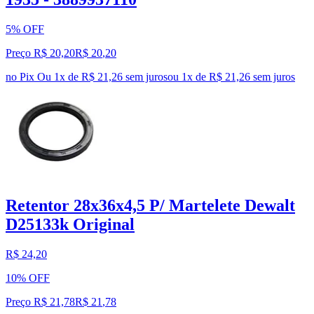
5% OFF
Preço R$ 20,20
R$
20
,
20
no Pix
Ou 1x de R$ 21,26 sem juros
ou
1
x de
R$ 21,26
sem juros
Retentor 28x36x4,5 P/ Martelete Dewalt
D25133k Original
R$ 24,20
10% OFF
Preço R$ 21,78
R$
21
,
78