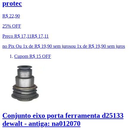
protec
R$ 22,90
25% OFF
Preço R$ 17,11
R$
17
,
11
no Pix
Ou 1x de R$ 19,90 sem juros
ou
1
x de
R$ 19,90
sem juros
Cupom R$ 15 OFF
Conjunto eixo porta ferramenta d25133
dewalt - antiga: na012070