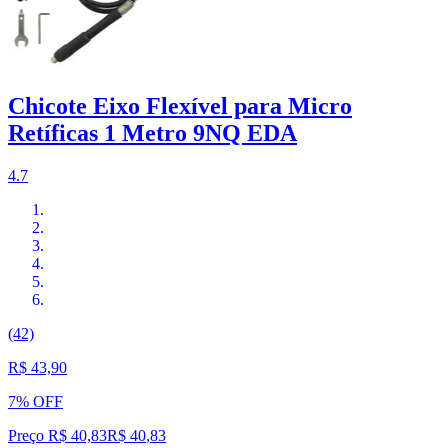
Chicote Eixo Flexível para Micro
Retíficas 1 Metro 9NQ EDA
4.7
(42)
R$ 43,90
7% OFF
Preço R$ 40,83
R$
40
,
83