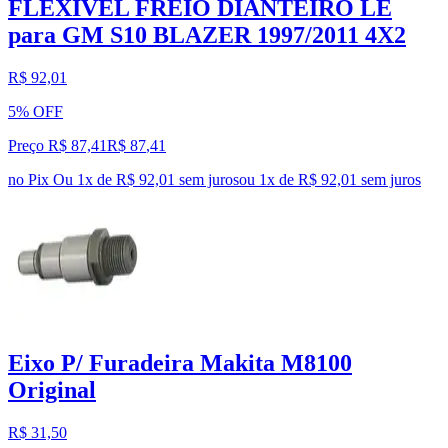
FLEXIVEL FREIO DIANTEIRO LE
para GM S10 BLAZER 1997/2011 4X2
R$ 92,01
5% OFF
Preço R$ 87,41
R$
87
,
41
no Pix
Ou 1x de R$ 92,01 sem juros
ou
1
x de
R$ 92,01
sem juros
Eixo P/ Furadeira Makita M8100
Original
R$ 31,50