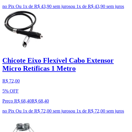
no Pix
Ou 1x de R$ 43,90 sem juros
ou
1
x de
R$ 43,90
sem juros
Chicote Eixo Flexível Cabo Extensor
Micro Retíficas 1 Metro
R$ 72,00
5% OFF
Preço R$ 68,40
R$
68
,
40
no Pix
Ou 1x de R$ 72,00 sem juros
ou
1
x de
R$ 72,00
sem juros