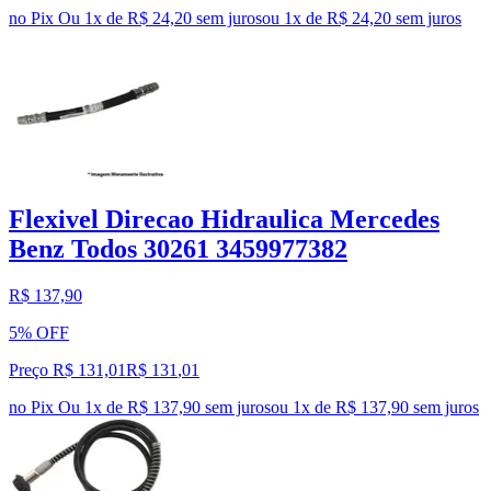
no Pix
Ou 1x de R$ 24,20 sem juros
ou
1
x de
R$ 24,20
sem juros
Flexivel Direcao Hidraulica Mercedes
Benz Todos 30261 3459977382
R$ 137,90
5% OFF
Preço R$ 131,01
R$
131
,
01
no Pix
Ou 1x de R$ 137,90 sem juros
ou
1
x de
R$ 137,90
sem juros