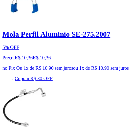
Mola Perfil Alumínio SE-275.2007
5% OFF
Preço R$ 10,36
R$
10
,
36
no Pix
Ou 1x de R$ 10,90 sem juros
ou
1
x de
R$ 10,90
sem juros
Cupom R$ 30 OFF