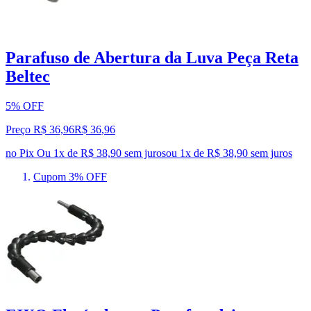
Parafuso de Abertura da Luva Peça Reta
Beltec
5% OFF
Preço R$ 36,96
R$
36
,
96
no Pix
Ou 1x de R$ 38,90 sem juros
ou
1
x de
R$ 38,90
sem juros
Cupom 3% OFF