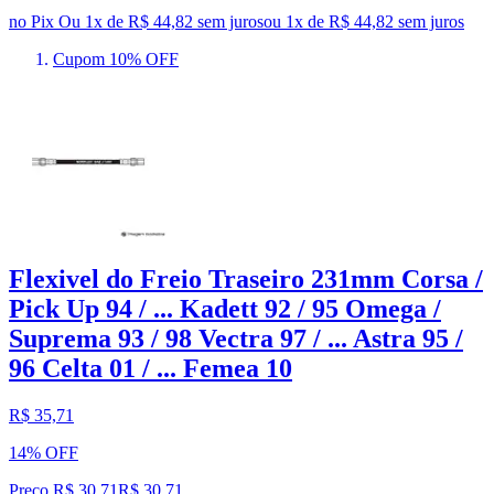
no Pix
Ou 1x de R$ 44,82 sem juros
ou
1
x de
R$ 44,82
sem juros
Cupom 10% OFF
Flexivel do Freio Traseiro 231mm Corsa /
Pick Up 94 / ... Kadett 92 / 95 Omega /
Suprema 93 / 98 Vectra 97 / ... Astra 95 /
96 Celta 01 / ... Femea 10
R$ 35,71
14% OFF
Preço R$ 30,71
R$
30
,
71