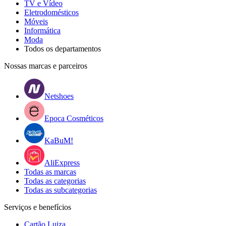
TV e Vídeo
Eletrodomésticos
Móveis
Informática
Moda
Todos os departamentos
Nossas marcas e parceiros
Netshoes
Epoca Cosméticos
KaBuM!
AliExpress
Todas as marcas
Todas as categorias
Todas as subcategorias
Serviços e benefícios
Cartão Luiza