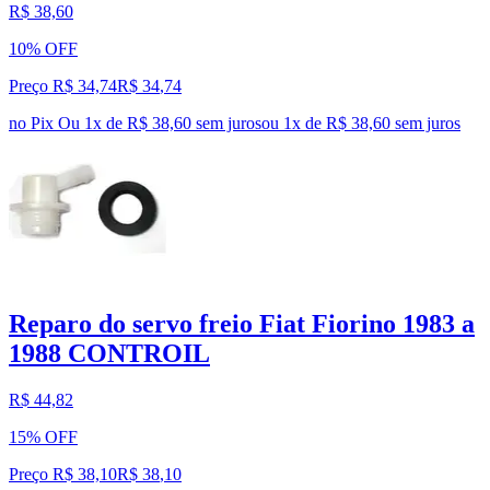
R$ 38,60
10% OFF
Preço R$ 34,74
R$
34
,
74
no Pix
Ou 1x de R$ 38,60 sem juros
ou
1
x de
R$ 38,60
sem juros
Reparo do servo freio Fiat Fiorino 1983 a
1988 CONTROIL
R$ 44,82
15% OFF
Preço R$ 38,10
R$
38
,
10