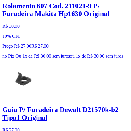
Rolamento 607 Cód. 211021-9 P/
Furadeira Makita Hp1630 Original
R$ 30,00
10% OFF
Preço R$ 27,00
R$
27
,
00
no Pix
Ou 1x de R$ 30,00 sem juros
ou
1
x de
R$ 30,00
sem juros
Guia P/ Furadeira Dewalt D21570k-b2
Tipo1 Original
R$ 27,90