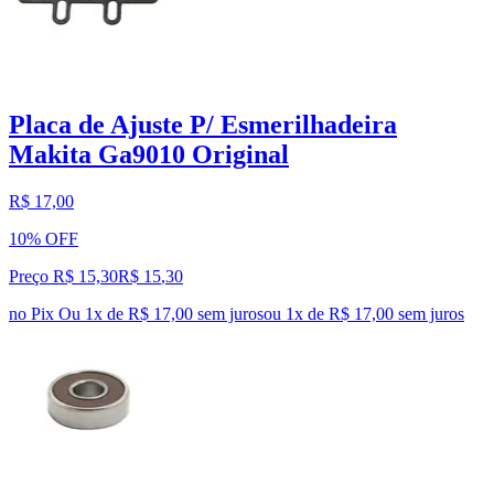
Placa de Ajuste P/ Esmerilhadeira
Makita Ga9010 Original
R$ 17,00
10% OFF
Preço R$ 15,30
R$
15
,
30
no Pix
Ou 1x de R$ 17,00 sem juros
ou
1
x de
R$ 17,00
sem juros