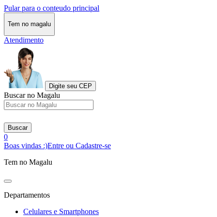
Pular para o conteudo principal
Tem no magalu
Atendimento
Digite seu CEP
Buscar no Magalu
Buscar
0
Boas vindas :)
Entre ou Cadastre-se
Tem no Magalu
Departamentos
Celulares e Smartphones