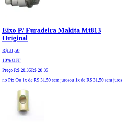
Eixo P/ Furadeira Makita Mt813
Original
R$ 31,50
10% OFF
Preço R$ 28,35
R$
28
,
35
no Pix
Ou 1x de R$ 31,50 sem juros
ou
1
x de
R$ 31,50
sem juros