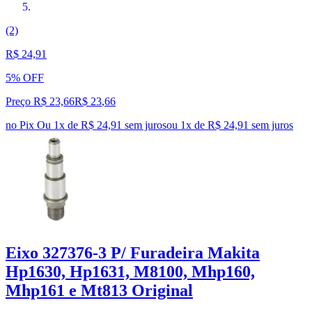
(2)
R$ 24,91
5% OFF
Preço R$ 23,66
R$
23
,
66
no Pix
Ou 1x de R$ 24,91 sem juros
ou
1
x de
R$ 24,91
sem juros
Eixo 327376-3 P/ Furadeira Makita
Hp1630, Hp1631, M8100, Mhp160,
Mhp161 e Mt813 Original