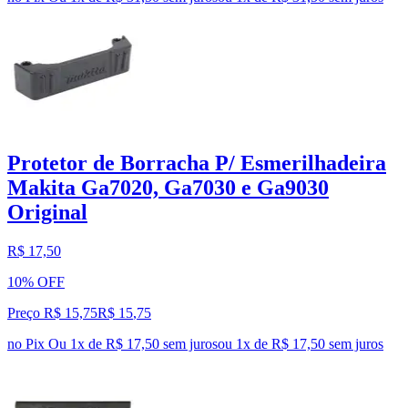
Protetor de Borracha P/ Esmerilhadeira
Makita Ga7020, Ga7030 e Ga9030
Original
R$ 17,50
10% OFF
Preço R$ 15,75
R$
15
,
75
no Pix
Ou 1x de R$ 17,50 sem juros
ou
1
x de
R$ 17,50
sem juros