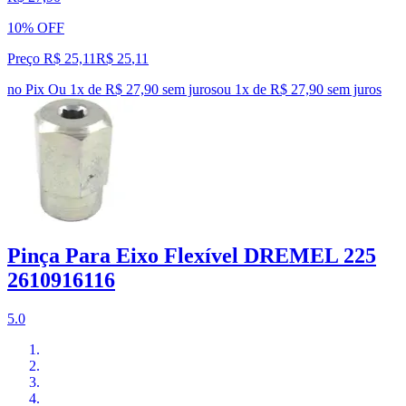
10% OFF
Preço R$ 25,11
R$
25
,
11
no Pix
Ou 1x de R$ 27,90 sem juros
ou
1
x de
R$ 27,90
sem juros
Pinça Para Eixo Flexível DREMEL 225
2610916116
5.0