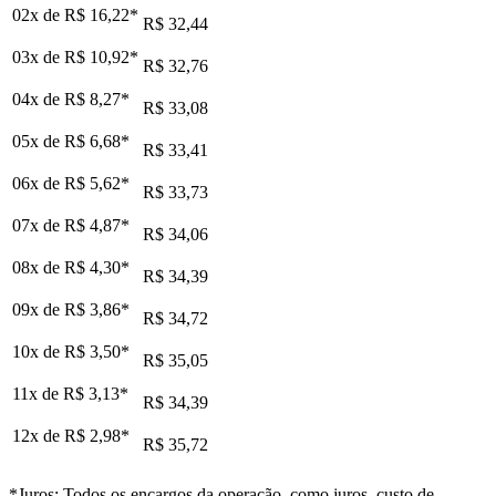
02x de
R$ 16,22
*
R$ 32,44
03x de
R$ 10,92
*
R$ 32,76
04x de
R$ 8,27
*
R$ 33,08
05x de
R$ 6,68
*
R$ 33,41
06x de
R$ 5,62
*
R$ 33,73
07x de
R$ 4,87
*
R$ 34,06
08x de
R$ 4,30
*
R$ 34,39
09x de
R$ 3,86
*
R$ 34,72
10x de
R$ 3,50
*
R$ 35,05
11x de
R$ 3,13
*
R$ 34,39
12x de
R$ 2,98
*
R$ 35,72
*Juros: Todos os encargos da operação, como juros, custo de