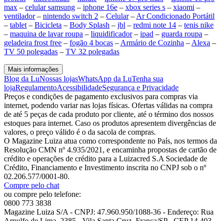
max
–
celular samsung
–
iphone 16e
–
xbox series s
–
xiaomi
–
ventilador
–
nintendo switch 2
–
Celular
–
Ar Condicionado Portátil
–
tablet
–
Bicicleta
–
Body Splash
–
jbl
–
redmi note 14
–
tenis nike
–
maquina de lavar roupa
–
liquidificador
–
ipad
–
guarda roupa
–
geladeira frost free
–
fogão 4 bocas
–
Armário de Cozinha
–
Alexa
–
TV 50 polegadas
–
TV 32 polegadas
Mais informações
Blog da Lu
Nossas lojas
WhatsApp da Lu
Tenha sua
loja
Regulamento
Acessibilidade
Segurança e Privacidade
Preços e condições de pagamento exclusivos para compras via
internet, podendo variar nas lojas físicas. Ofertas válidas na compra
de até 5 peças de cada produto por cliente, até o término dos nossos
estoques para internet. Caso os produtos apresentem divergências de
valores, o preço válido é o da sacola de compras.
O Magazine Luiza atua como correspondente no País, nos termos da
Resolução CMN nº 4.935/2021, e encaminha propostas de cartão de
crédito e operações de crédito para a Luizacred S.A Sociedade de
Crédito, Financiamento e Investimento inscrita no CNPJ sob o nº
02.206.577/0001-80.
Compre pelo chat
ou compre pelo telefone:
0800 773 3838
Magazine Luiza S/A - CNPJ: 47.960.950/1088-36 - Endereço: Rua
Arnulfo de Lima, 2385 - Vila Santa Cruz, Franca/SP - CEP 14.403-