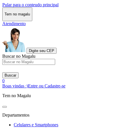
Pular para o conteudo principal
Tem no magalu
Atendimento
Digite seu CEP
Buscar no Magalu
Buscar
0
Boas vindas :)
Entre ou Cadastre-se
Tem no Magalu
Departamentos
Celulares e Smartphones