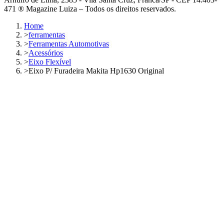
471 ® Magazine Luiza – Todos os direitos reservados.
Home
>
ferramentas
>
Ferramentas Automotivas
>
Acessórios
>
Eixo Flexível
>
Eixo P/ Furadeira Makita Hp1630 Original