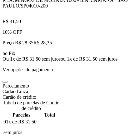
R DOMINGOS DE MORAIS, 1600
VILA MARIANA - SAO
PAULO/SP
04010-200
R$ 31,50
10% OFF
Preço R$ 28,35
R$
28
,
35
no Pix
Ou 1x de R$ 31,50 sem juros
ou
1
x de
R$ 31,50
sem juros
Ver opções de pagamento
Parcelamento
Cartão Luiza
Cartão de crédito
Tabela de parcelas de Cartão
de crédito
Parcelas
Total
01x de
R$ 31,50
sem juros