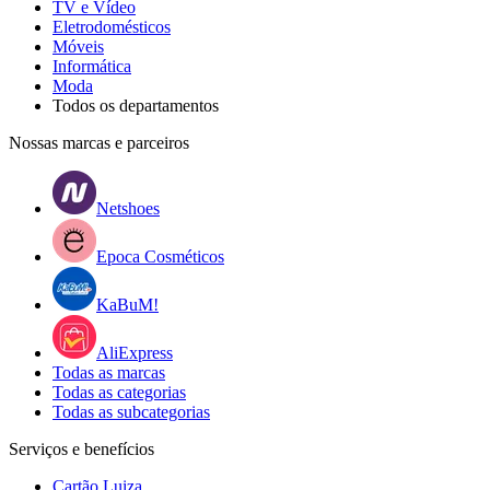
TV e Vídeo
Eletrodomésticos
Móveis
Informática
Moda
Todos os departamentos
Nossas marcas e parceiros
Netshoes
Epoca Cosméticos
KaBuM!
AliExpress
Todas as marcas
Todas as categorias
Todas as subcategorias
Serviços e benefícios
Cartão Luiza