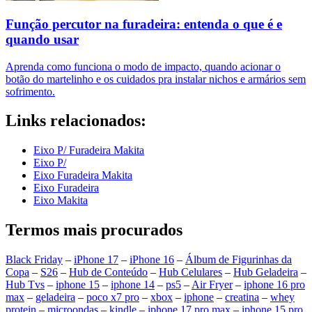
Função percutor na furadeira: entenda o que é e
quando usar
Aprenda como funciona o modo de impacto, quando acionar o
botão do martelinho e os cuidados pra instalar nichos e armários sem
sofrimento.
Links relacionados:
Eixo P/ Furadeira Makita
Eixo P/
Eixo Furadeira Makita
Eixo Furadeira
Eixo Makita
Termos mais procurados
Black Friday
–
iPhone 17
–
iPhone 16
–
Álbum de Figurinhas da
Copa
–
S26
–
Hub de Conteúdo
–
Hub Celulares
–
Hub Geladeira
–
Hub Tvs
–
iphone 15
–
iphone 14
–
ps5
–
Air Fryer
–
iphone 16 pro
max
–
geladeira
–
poco x7 pro
–
xbox
–
iphone
–
creatina
–
whey
protein
–
microondas
–
kindle
–
iphone 17 pro max
–
iphone 15 pro