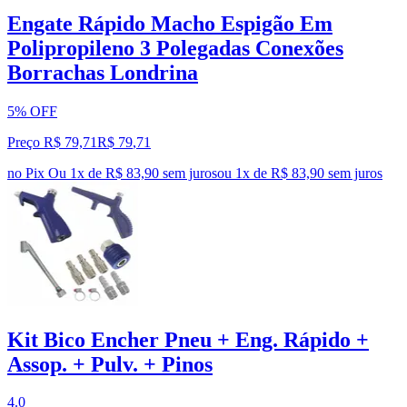
Engate Rápido Macho Espigão Em
Polipropileno 3 Polegadas Conexões
Borrachas Londrina
5% OFF
Preço R$ 79,71
R$
79
,
71
no Pix
Ou 1x de R$ 83,90 sem juros
ou
1
x de
R$ 83,90
sem juros
Kit Bico Encher Pneu + Eng. Rápido +
Assop. + Pulv. + Pinos
4.0