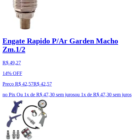
Engate Rapido P/Ar Garden Macho
Zm.1/2
R$ 49,27
14% OFF
Preço R$ 42,57
R$
42
,
57
no Pix
Ou 1x de R$ 47,30 sem juros
ou
1
x de
R$ 47,30
sem juros