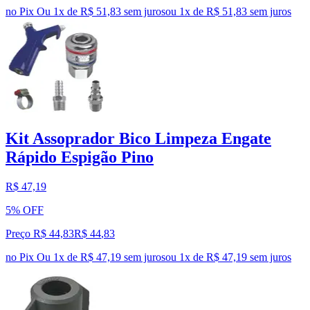
no Pix
Ou 1x de R$ 51,83 sem juros
ou
1
x de
R$ 51,83
sem juros
Kit Assoprador Bico Limpeza Engate
Rápido Espigão Pino
R$ 47,19
5% OFF
Preço R$ 44,83
R$
44
,
83
no Pix
Ou 1x de R$ 47,19 sem juros
ou
1
x de
R$ 47,19
sem juros