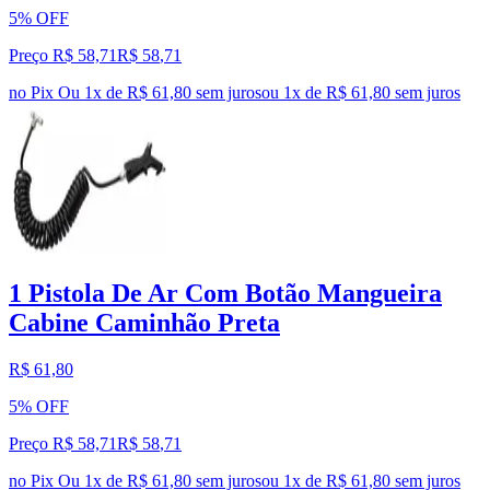
5% OFF
Preço R$ 58,71
R$
58
,
71
no Pix
Ou 1x de R$ 61,80 sem juros
ou
1
x de
R$ 61,80
sem juros
1 Pistola De Ar Com Botão Mangueira
Cabine Caminhão Preta
R$ 61,80
5% OFF
Preço R$ 58,71
R$
58
,
71
no Pix
Ou 1x de R$ 61,80 sem juros
ou
1
x de
R$ 61,80
sem juros