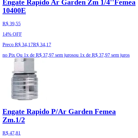
Engate Rapido Ar Garden Zm 1/4''Femea
10400E
R$ 39,55
14% OFF
Preço R$ 34,17
R$
34
,
17
no Pix
Ou 1x de R$ 37,97 sem juros
ou
1
x de
R$ 37,97
sem juros
Engate Rapido P/Ar Garden Femea
Zm.1/2
R$ 47,81