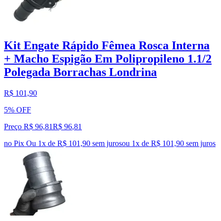
Kit Engate Rápido Fêmea Rosca Interna
+ Macho Espigão Em Polipropileno 1.1/2
Polegada Borrachas Londrina
R$ 101,90
5% OFF
Preço R$ 96,81
R$
96
,
81
no Pix
Ou 1x de R$ 101,90 sem juros
ou
1
x de
R$ 101,90
sem juros