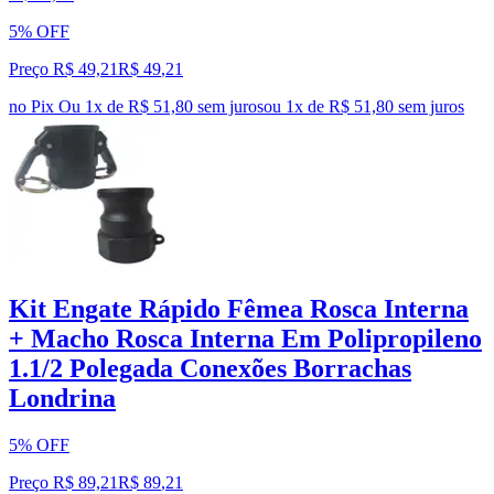
5% OFF
Preço R$ 49,21
R$
49
,
21
no Pix
Ou 1x de R$ 51,80 sem juros
ou
1
x de
R$ 51,80
sem juros
Kit Engate Rápido Fêmea Rosca Interna
+ Macho Rosca Interna Em Polipropileno
1.1/2 Polegada Conexões Borrachas
Londrina
5% OFF
Preço R$ 89,21
R$
89
,
21