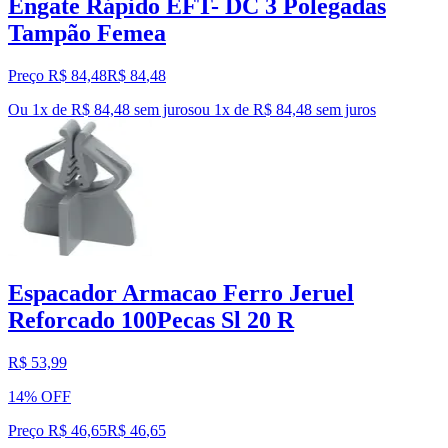
Engate Rápido EFT- DC 3 Polegadas
Tampão Femea
Preço R$ 84,48
R$
84
,
48
Ou 1x de R$ 84,48 sem juros
ou
1
x de
R$ 84,48
sem juros
Espacador Armacao Ferro Jeruel
Reforcado 100Pecas Sl 20 R
R$ 53,99
14% OFF
Preço R$ 46,65
R$
46
,
65