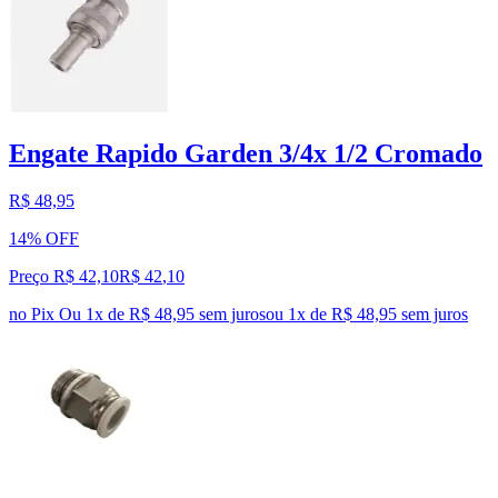
Engate Rapido Garden 3/4x 1/2 Cromado
R$ 48,95
14% OFF
Preço R$ 42,10
R$
42
,
10
no Pix
Ou 1x de R$ 48,95 sem juros
ou
1
x de
R$ 48,95
sem juros