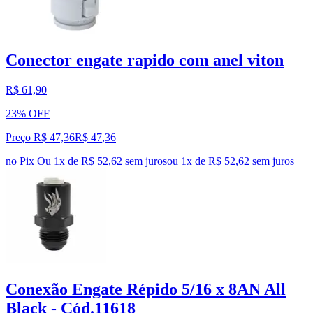
Conector engate rapido com anel viton
R$ 61,90
23% OFF
Preço R$ 47,36
R$
47
,
36
no Pix
Ou 1x de R$ 52,62 sem juros
ou
1
x de
R$ 52,62
sem juros
Conexão Engate Répido 5/16 x 8AN All
Black - Cód.11618