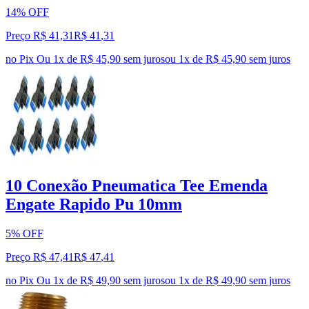
14% OFF
Preço R$ 41,31
R$
41
,
31
no Pix
Ou 1x de R$ 45,90 sem juros
ou
1
x de
R$ 45,90
sem juros
10 Conexão Pneumatica Tee Emenda
Engate Rapido Pu 10mm
5% OFF
Preço R$ 47,41
R$
47
,
41
no Pix
Ou 1x de R$ 49,90 sem juros
ou
1
x de
R$ 49,90
sem juros