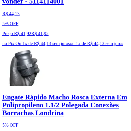
vonder - 5114114001
R$ 44,13
5% OFF
Preço R$ 41,92
R$
41
,
92
no Pix
Ou 1x de R$ 44,13 sem juros
ou
1
x de
R$ 44,13
sem juros
Engate Rápido Macho Rosca Externa Em
Polipropileno 1.1/2 Polegada Conexões
Borrachas Londrina
5% OFF