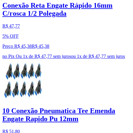
Conexão Reta Engate Rápido 16mm
C/rosca 1/2 Polegada
R$ 47,77
5% OFF
Preço R$ 45,38
R$
45
,
38
no Pix
Ou 1x de R$ 47,77 sem juros
ou
1
x de
R$ 47,77
sem juros
10 Conexão Pneumatica Tee Emenda
Engate Rapido Pu 12mm
R$ 51,80