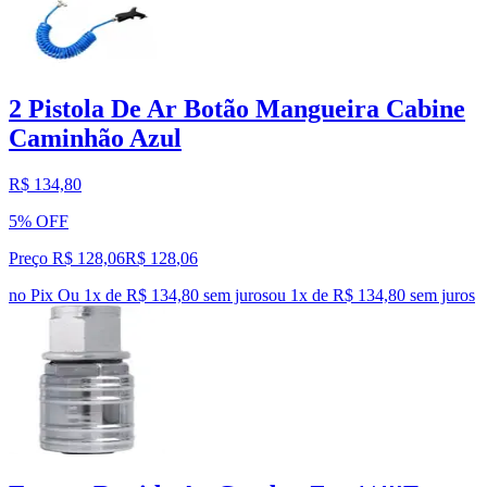
2 Pistola De Ar Botão Mangueira Cabine
Caminhão Azul
R$ 134,80
5% OFF
Preço R$ 128,06
R$
128
,
06
no Pix
Ou 1x de R$ 134,80 sem juros
ou
1
x de
R$ 134,80
sem juros