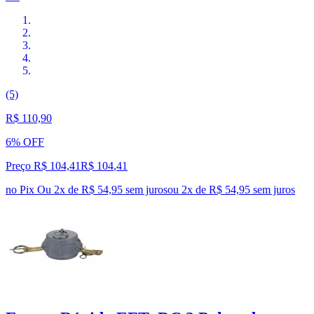
(5)
R$ 110,90
6% OFF
Preço R$ 104,41
R$
104
,
41
no Pix
Ou 2x de R$ 54,95 sem juros
ou
2
x de
R$ 54,95
sem juros