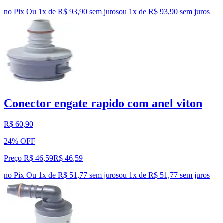
no Pix
Ou 1x de R$ 93,90 sem juros
ou
1
x de
R$ 93,90
sem juros
Conector engate rapido com anel viton
R$ 60,90
24% OFF
Preço R$ 46,59
R$
46
,
59
no Pix
Ou 1x de R$ 51,77 sem juros
ou
1
x de
R$ 51,77
sem juros