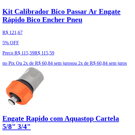
Kit Calibrador Bico Passar Ar Engate
Rápido Bico Encher Pneu
R$ 121,67
5% OFF
Preço R$ 115,59
R$
115
,
59
no Pix
Ou 2x de R$ 60,84 sem juros
ou
2
x de
R$ 60,84
sem juros
Engate Rapido com Aquastop Cartela
5/8" 3/4"