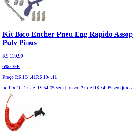
Kit Bico Encher Pneu Eng Rápido Assop
Pulv Pinos
R$ 110,90
6% OFF
Preço R$ 104,41
R$
104
,
41
no Pix
Ou 2x de R$ 54,95 sem juros
ou
2
x de
R$ 54,95
sem juros