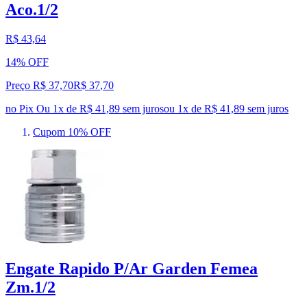
Aco.1/2
R$ 43,64
14% OFF
Preço R$ 37,70
R$
37
,
70
no Pix
Ou 1x de R$ 41,89 sem juros
ou
1
x de
R$ 41,89
sem juros
Cupom 10% OFF
Engate Rapido P/Ar Garden Femea
Zm.1/2