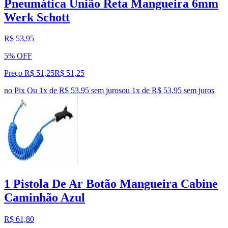
Pneumática União Reta Mangueira 6mm
Werk Schott
R$ 53,95
5% OFF
Preço R$ 51,25
R$
51
,
25
no Pix
Ou 1x de R$ 53,95 sem juros
ou
1
x de
R$ 53,95
sem juros
1 Pistola De Ar Botão Mangueira Cabine
Caminhão Azul
R$ 61,80