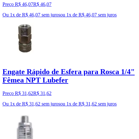
Preço R$ 46,07
R$
46
,
07
Ou 1x de R$ 46,07 sem juros
ou
1
x de
R$ 46,07
sem juros
Engate Rápido de Esfera para Rosca 1/4"
Fêmea NPT Lubefer
Preço R$ 31,62
R$
31
,
62
Ou 1x de R$ 31,62 sem juros
ou
1
x de
R$ 31,62
sem juros