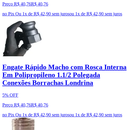
Preço R$ 40,76
R$
40
,
76
no Pix
Ou 1x de R$ 42,90 sem juros
ou
1
x de
R$ 42,90
sem juros
Engate Rápido Macho com Rosca Interna
Em Polipropileno 1.1/2 Polegada
Conexões Borrachas Londrina
5% OFF
Preço R$ 40,76
R$
40
,
76
no Pix
Ou 1x de R$ 42,90 sem juros
ou
1
x de
R$ 42,90
sem juros