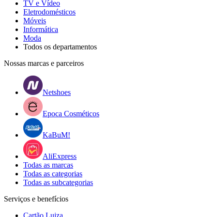
TV e Vídeo
Eletrodomésticos
Móveis
Informática
Moda
Todos os departamentos
Nossas marcas e parceiros
Netshoes
Epoca Cosméticos
KaBuM!
AliExpress
Todas as marcas
Todas as categorias
Todas as subcategorias
Serviços e benefícios
Cartão Luiza