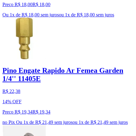
Preço R$ 18,00
R$
18
,
00
Ou 1x de R$ 18,00 sem juros
ou
1
x de
R$ 18,00
sem juros
Pino Engate Rapido Ar Femea Garden
1/4'' 11405E
R$ 22,38
14% OFF
Preço R$ 19,34
R$
19
,
34
no Pix
Ou 1x de R$ 21,49 sem juros
ou
1
x de
R$ 21,49
sem juros