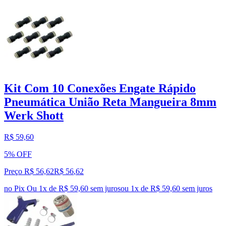
Kit Com 10 Conexões Engate Rápido
Pneumática União Reta Mangueira 8mm
Werk Shott
R$ 59,60
5% OFF
Preço R$ 56,62
R$
56
,
62
no Pix
Ou 1x de R$ 59,60 sem juros
ou
1
x de
R$ 59,60
sem juros