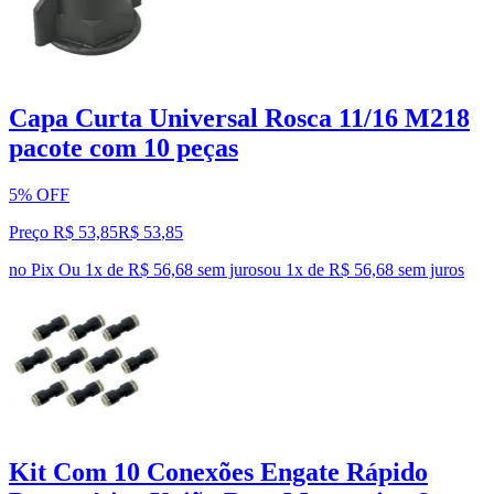
Capa Curta Universal Rosca 11/16 M218
pacote com 10 peças
5% OFF
Preço R$ 53,85
R$
53
,
85
no Pix
Ou 1x de R$ 56,68 sem juros
ou
1
x de
R$ 56,68
sem juros
Kit Com 10 Conexões Engate Rápido