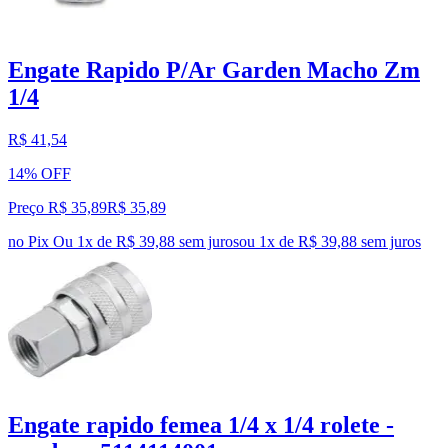
Engate Rapido P/Ar Garden Macho Zm
1/4
R$ 41,54
14% OFF
Preço R$ 35,89
R$
35
,
89
no Pix
Ou 1x de R$ 39,88 sem juros
ou
1
x de
R$ 39,88
sem juros
Engate rapido femea 1/4 x 1/4 rolete -