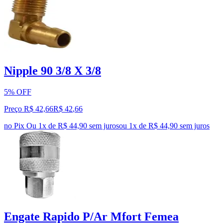
Nipple 90 3/8 X 3/8
5% OFF
Preço R$ 42,66
R$
42
,
66
no Pix
Ou 1x de R$ 44,90 sem juros
ou
1
x de
R$ 44,90
sem juros
Engate Rapido P/Ar Mfort Femea