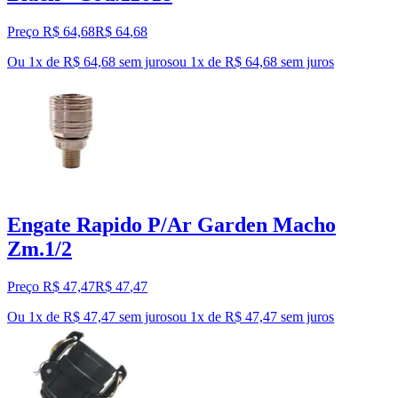
Preço R$ 64,68
R$
64
,
68
Ou 1x de R$ 64,68 sem juros
ou
1
x de
R$ 64,68
sem juros
Engate Rapido P/Ar Garden Macho
Zm.1/2
Preço R$ 47,47
R$
47
,
47
Ou 1x de R$ 47,47 sem juros
ou
1
x de
R$ 47,47
sem juros