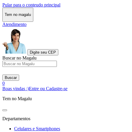
Pular para o conteudo principal
Tem no magalu
Atendimento
Digite seu CEP
Buscar no Magalu
Buscar
0
Boas vindas :)
Entre ou Cadastre-se
Tem no Magalu
Departamentos
Celulares e Smartphones