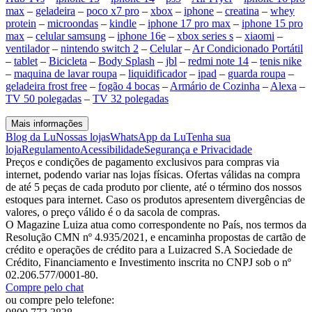
max
–
geladeira
–
poco x7 pro
–
xbox
–
iphone
–
creatina
–
whey
protein
–
microondas
–
kindle
–
iphone 17 pro max
–
iphone 15 pro
max
–
celular samsung
–
iphone 16e
–
xbox series s
–
xiaomi
–
ventilador
–
nintendo switch 2
–
Celular
–
Ar Condicionado Portátil
–
tablet
–
Bicicleta
–
Body Splash
–
jbl
–
redmi note 14
–
tenis nike
–
maquina de lavar roupa
–
liquidificador
–
ipad
–
guarda roupa
–
geladeira frost free
–
fogão 4 bocas
–
Armário de Cozinha
–
Alexa
–
TV 50 polegadas
–
TV 32 polegadas
Mais informações
Blog da Lu
Nossas lojas
WhatsApp da Lu
Tenha sua
loja
Regulamento
Acessibilidade
Segurança e Privacidade
Preços e condições de pagamento exclusivos para compras via
internet, podendo variar nas lojas físicas. Ofertas válidas na compra
de até 5 peças de cada produto por cliente, até o término dos nossos
estoques para internet. Caso os produtos apresentem divergências de
valores, o preço válido é o da sacola de compras.
O Magazine Luiza atua como correspondente no País, nos termos da
Resolução CMN nº 4.935/2021, e encaminha propostas de cartão de
crédito e operações de crédito para a Luizacred S.A Sociedade de
Crédito, Financiamento e Investimento inscrita no CNPJ sob o nº
02.206.577/0001-80.
Compre pelo chat
ou compre pelo telefone: