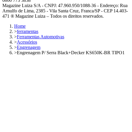
0800 773 3838
Magazine Luiza S/A - CNPJ: 47.960.950/1088-36 - Endereço: Rua
Arnulfo de Lima, 2385 - Vila Santa Cruz, Franca/SP - CEP 14.403-
471 ® Magazine Luiza – Todos os direitos reservados.
Home
>
ferramentas
>
Ferramentas Automotivas
>
Acessórios
>
Engrenagem
>
Engrenagem P/ Serra Black+Decker KS650K-BR TIPO1