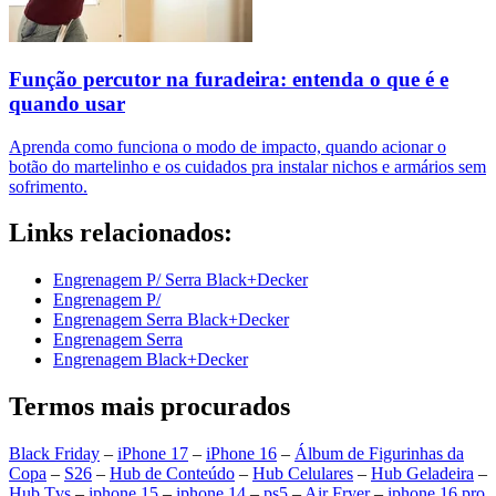
Função percutor na furadeira: entenda o que é e
quando usar
Aprenda como funciona o modo de impacto, quando acionar o
botão do martelinho e os cuidados pra instalar nichos e armários sem
sofrimento.
Links relacionados:
Engrenagem P/ Serra Black+Decker
Engrenagem P/
Engrenagem Serra Black+Decker
Engrenagem Serra
Engrenagem Black+Decker
Termos mais procurados
Black Friday
–
iPhone 17
–
iPhone 16
–
Álbum de Figurinhas da
Copa
–
S26
–
Hub de Conteúdo
–
Hub Celulares
–
Hub Geladeira
–
Hub Tvs
–
iphone 15
–
iphone 14
–
ps5
–
Air Fryer
–
iphone 16 pro