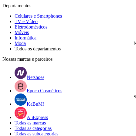
Departamentos
Celulares e Smartphones
TV e Vídeo
Eletrodomésticos
Móveis
Informática
Moda
N
Todos os departamentos
Nossas marcas e parceiros
Netshoes
Epoca Cosméticos
S
KaBuM!
AliExpress
Todas as marcas
Todas as categorias
Todas as subcategorias