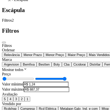
Escápula
Filtros
2
Filtros
Filtros
Ordenar
Relevância
Menor Prazo
Menor Preço
Maior Preço
Mais Vendidos
Marca
Argevision
Bemfixa
Bestten
Boly
Cba
Cicidorai
Distrilar
Fer
Mostrar todos
Preço
Valor mínimo
Valor máximo
Avaliação
5
4
3
2
1
Vendido por
Rcdshop
Compresp
Rcd Elétrica
Metalgon Galv. Ind. e com
Mtop