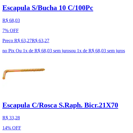
Escapula S/Bucha 10 C/100Pc
R$ 68,03
7% OFF
Preço R$ 63,27
R$
63
,
27
no Pix
Ou 1x de R$ 68,03 sem juros
ou
1
x de
R$ 68,03
sem juros
Escapula C/Rosca S.Raph. Bicr.21X70
R$ 33,28
14% OFF