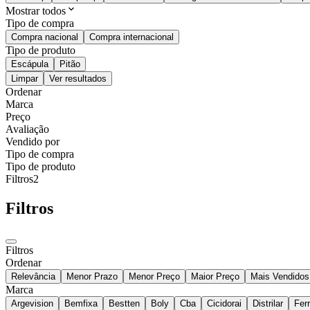
Mostrar todos
Tipo de compra
Compra nacional
Compra internacional
Tipo de produto
Escápula
Pitão
Limpar
Ver resultados
Ordenar
Marca
Preço
Avaliação
Vendido por
Tipo de compra
Tipo de produto
Filtros
2
Filtros
Filtros
Ordenar
Relevância
Menor Prazo
Menor Preço
Maior Preço
Mais Vendidos
Marca
Argevision
Bemfixa
Bestten
Boly
Cba
Cicidorai
Distrilar
Fer