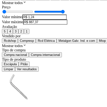
Mostrar todos
Preço
Valor mínimo
Valor máximo
Avaliação
5
4
3
2
1
Vendido por
Rcdshop
Compresp
Rcd Elétrica
Metalgon Galv. Ind. e com
Mtop
Mostrar todos
Tipo de compra
Compra nacional
Compra internacional
Tipo de produto
Escápula
Pitão
Limpar
Ver resultados