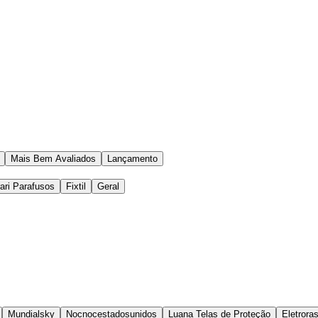
Mais Bem Avaliados
Lançamento
rari Parafusos
Fixtil
Geral
Mundialsky
Nocnocestadosunidos
Luana Telas de Proteção
Eletroras