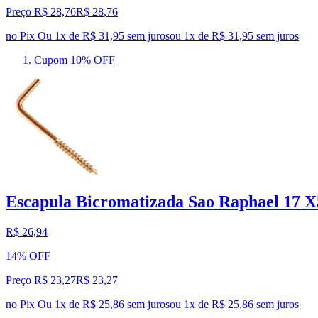
Preço R$ 28,76
R$
28
,
76
no Pix
Ou 1x de R$ 31,95 sem juros
ou
1
x de
R$ 31,95
sem juros
Cupom 10% OFF
Escapula Bicromatizada Sao Raphael 17 X
R$ 26,94
14% OFF
Preço R$ 23,27
R$
23
,
27
no Pix
Ou 1x de R$ 25,86 sem juros
ou
1
x de
R$ 25,86
sem juros