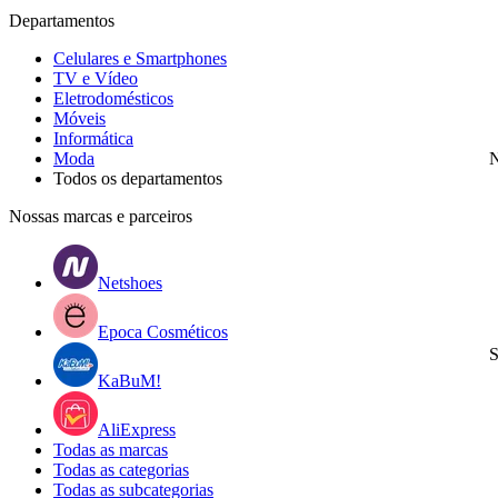
Departamentos
Celulares e Smartphones
TV e Vídeo
Eletrodomésticos
Móveis
Informática
Moda
N
Todos os departamentos
Nossas marcas e parceiros
Netshoes
Epoca Cosméticos
S
KaBuM!
AliExpress
Todas as marcas
Todas as categorias
Todas as subcategorias