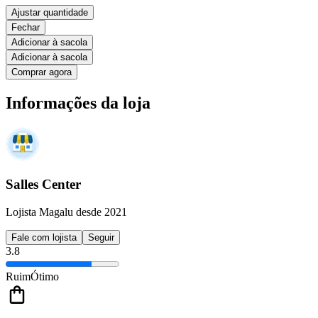
Ajustar quantidade
Fechar
Adicionar à sacola
Adicionar à sacola
Comprar agora
Informações da loja
Salles Center
Lojista Magalu desde 2021
Fale com lojista
Seguir
3.8
Ruim
Ótimo