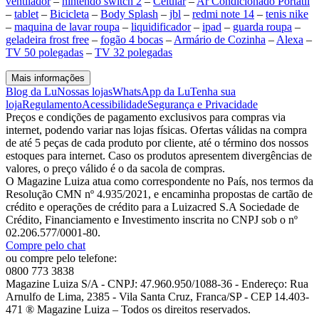
ventilador
–
nintendo switch 2
–
Celular
–
Ar Condicionado Portátil
–
tablet
–
Bicicleta
–
Body Splash
–
jbl
–
redmi note 14
–
tenis nike
–
maquina de lavar roupa
–
liquidificador
–
ipad
–
guarda roupa
–
geladeira frost free
–
fogão 4 bocas
–
Armário de Cozinha
–
Alexa
–
TV 50 polegadas
–
TV 32 polegadas
Mais informações
Blog da Lu
Nossas lojas
WhatsApp da Lu
Tenha sua
loja
Regulamento
Acessibilidade
Segurança e Privacidade
Preços e condições de pagamento exclusivos para compras via
internet, podendo variar nas lojas físicas. Ofertas válidas na compra
de até 5 peças de cada produto por cliente, até o término dos nossos
estoques para internet. Caso os produtos apresentem divergências de
valores, o preço válido é o da sacola de compras.
O Magazine Luiza atua como correspondente no País, nos termos da
Resolução CMN nº 4.935/2021, e encaminha propostas de cartão de
crédito e operações de crédito para a Luizacred S.A Sociedade de
Crédito, Financiamento e Investimento inscrita no CNPJ sob o nº
02.206.577/0001-80.
Compre pelo chat
ou compre pelo telefone:
0800 773 3838
Magazine Luiza S/A - CNPJ: 47.960.950/1088-36 - Endereço: Rua
Arnulfo de Lima, 2385 - Vila Santa Cruz, Franca/SP - CEP 14.403-
471 ® Magazine Luiza – Todos os direitos reservados.