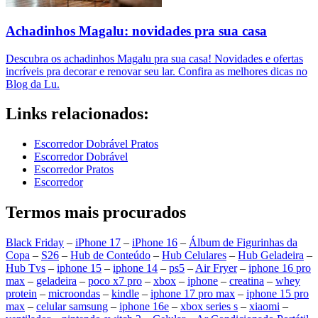
Achadinhos Magalu: novidades pra sua casa
Descubra os achadinhos Magalu pra sua casa! Novidades e ofertas
incríveis pra decorar e renovar seu lar. Confira as melhores dicas no
Blog da Lu.
Links relacionados:
Escorredor Dobrável Pratos
Escorredor Dobrável
Escorredor Pratos
Escorredor
Termos mais procurados
Black Friday
–
iPhone 17
–
iPhone 16
–
Álbum de Figurinhas da
Copa
–
S26
–
Hub de Conteúdo
–
Hub Celulares
–
Hub Geladeira
–
Hub Tvs
–
iphone 15
–
iphone 14
–
ps5
–
Air Fryer
–
iphone 16 pro
max
–
geladeira
–
poco x7 pro
–
xbox
–
iphone
–
creatina
–
whey
protein
–
microondas
–
kindle
–
iphone 17 pro max
–
iphone 15 pro
max
–
celular samsung
–
iphone 16e
–
xbox series s
–
xiaomi
–