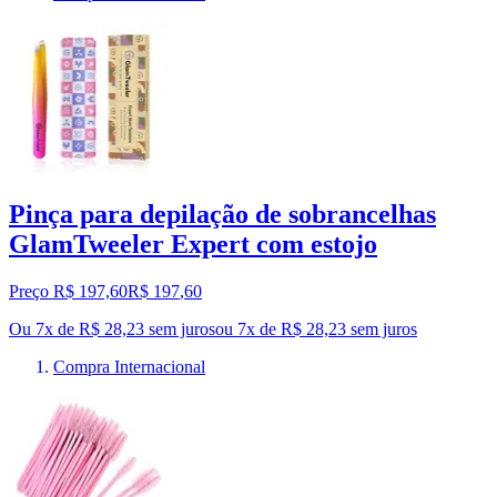
Pinça para depilação de sobrancelhas
GlamTweeler Expert com estojo
Preço R$ 197,60
R$
197
,
60
Ou 7x de R$ 28,23 sem juros
ou
7
x de
R$ 28,23
sem juros
Compra Internacional