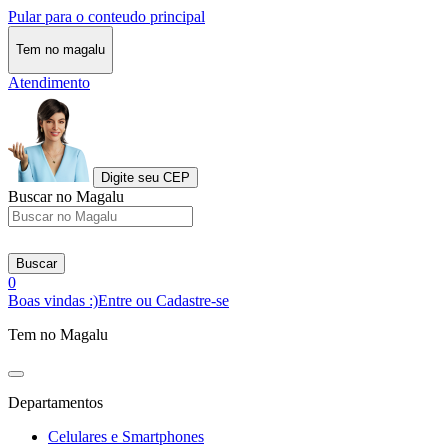
Pular para o conteudo principal
Tem no magalu
Atendimento
Digite seu CEP
Buscar no Magalu
Buscar
0
Boas vindas :)
Entre ou Cadastre-se
Tem no Magalu
Departamentos
Celulares e Smartphones