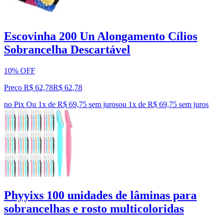
Escovinha 200 Un Alongamento Cílios
Sobrancelha Descartável
10% OFF
Preço R$ 62,78
R$
62
,
78
no Pix
Ou 1x de R$ 69,75 sem juros
ou
1
x de
R$ 69,75
sem juros
Phyyixs 100 unidades de lâminas para
sobrancelhas e rosto multicoloridas