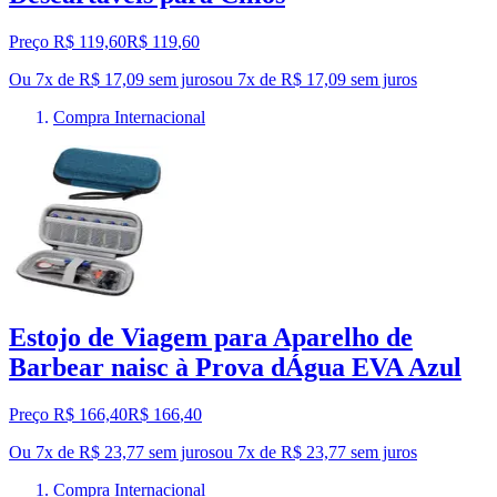
Preço R$ 119,60
R$
119
,
60
Ou 7x de R$ 17,09 sem juros
ou
7
x de
R$ 17,09
sem juros
Compra Internacional
Estojo de Viagem para Aparelho de
Barbear naisc à Prova dÁgua EVA Azul
Preço R$ 166,40
R$
166
,
40
Ou 7x de R$ 23,77 sem juros
ou
7
x de
R$ 23,77
sem juros
Compra Internacional