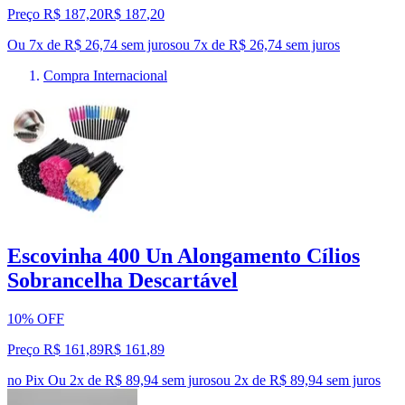
Preço R$ 187,20
R$
187
,
20
Ou 7x de R$ 26,74 sem juros
ou
7
x de
R$ 26,74
sem juros
Compra Internacional
Escovinha 400 Un Alongamento Cílios
Sobrancelha Descartável
10% OFF
Preço R$ 161,89
R$
161
,
89
no Pix
Ou 2x de R$ 89,94 sem juros
ou
2
x de
R$ 89,94
sem juros