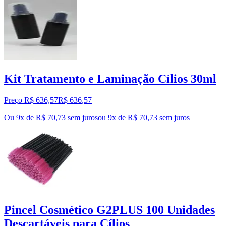
Kit Tratamento e Laminação Cílios 30ml
Preço R$ 636,57
R$
636
,
57
Ou 9x de R$ 70,73 sem juros
ou
9
x de
R$ 70,73
sem juros
Pincel Cosmético G2PLUS 100 Unidades
Descartáveis para Cílios