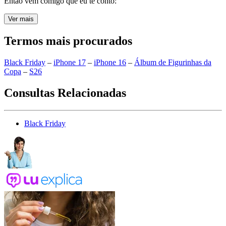
Então vem comigo que eu te conto:
Ver mais
Termos mais procurados
Black Friday
–
iPhone 17
–
iPhone 16
–
Álbum de Figurinhas da
Copa
–
S26
Consultas Relacionadas
Black Friday