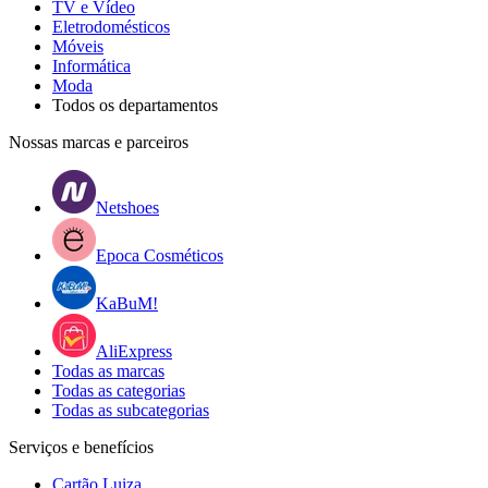
TV e Vídeo
Eletrodomésticos
Móveis
Informática
Moda
Todos os departamentos
Nossas marcas e parceiros
Netshoes
Epoca Cosméticos
KaBuM!
AliExpress
Todas as marcas
Todas as categorias
Todas as subcategorias
Serviços e benefícios
Cartão Luiza