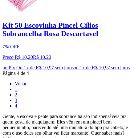
Kit 50 Escovinha Pincel Cilios
Sobrancelha Rosa Descartavel
7% OFF
Preço R$ 10,20
R$
10
,
20
no Pix
Ou 1x de R$ 10,97 sem juros
ou
1
x de
R$ 10,97
sem juros
Página
4
de
4
Voltar
1
2
3
4
Gente, a escova e pente para sobrancelha são indispensáveis pra
quem gosta de maquiagem. Eles vêm em um pincel bem
pequenininho, parecendo até uma miniatura do tipo pra cabelo, e
com o uso deles seu olhar vai ficar marcante! Quer saber mais?