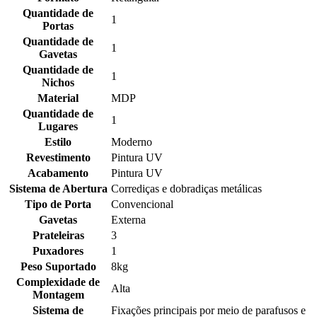
Quantidade de
1
Portas
Quantidade de
1
Gavetas
Quantidade de
1
Nichos
Material
MDP
Quantidade de
1
Lugares
Estilo
Moderno
Revestimento
Pintura UV
Acabamento
Pintura UV
Sistema de Abertura
Corrediças e dobradiças metálicas
Tipo de Porta
Convencional
Gavetas
Externa
Prateleiras
3
Puxadores
1
Peso Suportado
8kg
Complexidade de
Alta
Montagem
Sistema de
Fixações principais por meio de parafusos e