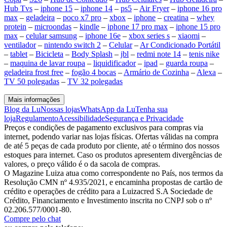
Hub Tvs
–
iphone 15
–
iphone 14
–
ps5
–
Air Fryer
–
iphone 16 pro
max
–
geladeira
–
poco x7 pro
–
xbox
–
iphone
–
creatina
–
whey
protein
–
microondas
–
kindle
–
iphone 17 pro max
–
iphone 15 pro
max
–
celular samsung
–
iphone 16e
–
xbox series s
–
xiaomi
–
ventilador
–
nintendo switch 2
–
Celular
–
Ar Condicionado Portátil
–
tablet
–
Bicicleta
–
Body Splash
–
jbl
–
redmi note 14
–
tenis nike
–
maquina de lavar roupa
–
liquidificador
–
ipad
–
guarda roupa
–
geladeira frost free
–
fogão 4 bocas
–
Armário de Cozinha
–
Alexa
–
TV 50 polegadas
–
TV 32 polegadas
Mais informações
Blog da Lu
Nossas lojas
WhatsApp da Lu
Tenha sua
loja
Regulamento
Acessibilidade
Segurança e Privacidade
Preços e condições de pagamento exclusivos para compras via
internet, podendo variar nas lojas físicas. Ofertas válidas na compra
de até 5 peças de cada produto por cliente, até o término dos nossos
estoques para internet. Caso os produtos apresentem divergências de
valores, o preço válido é o da sacola de compras.
O Magazine Luiza atua como correspondente no País, nos termos da
Resolução CMN nº 4.935/2021, e encaminha propostas de cartão de
crédito e operações de crédito para a Luizacred S.A Sociedade de
Crédito, Financiamento e Investimento inscrita no CNPJ sob o nº
02.206.577/0001-80.
Compre pelo chat