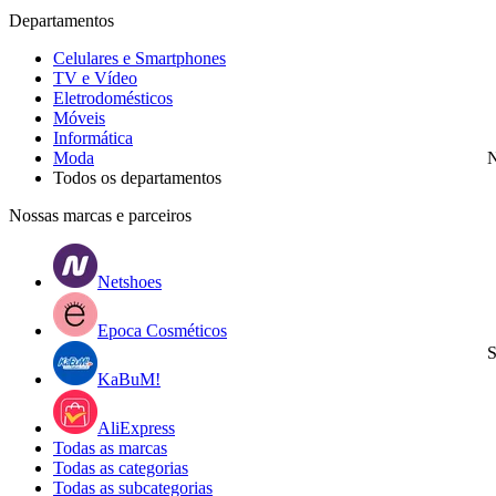
Departamentos
Celulares e Smartphones
TV e Vídeo
Eletrodomésticos
Móveis
Informática
Moda
N
Todos os departamentos
Nossas marcas e parceiros
Netshoes
Epoca Cosméticos
S
KaBuM!
AliExpress
Todas as marcas
Todas as categorias
Todas as subcategorias