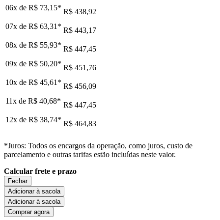
06x de
R$ 73,15
*
R$ 438,92
07x de
R$ 63,31
*
R$ 443,17
08x de
R$ 55,93
*
R$ 447,45
09x de
R$ 50,20
*
R$ 451,76
10x de
R$ 45,61
*
R$ 456,09
11x de
R$ 40,68
*
R$ 447,45
12x de
R$ 38,74
*
R$ 464,83
*Juros: Todos os encargos da operação, como juros, custo de
parcelamento e outras tarifas estão incluídas neste valor.
Calcular frete e prazo
Fechar
Adicionar à sacola
Adicionar à sacola
Comprar agora