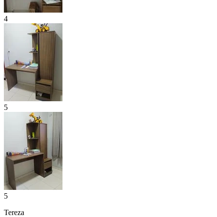
4
5
5
Tereza