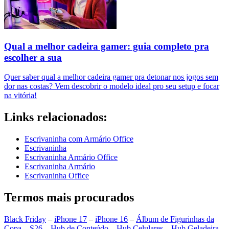
Qual a melhor cadeira gamer: guia completo pra
escolher a sua
Quer saber qual a melhor cadeira gamer pra detonar nos jogos sem
dor nas costas? Vem descobrir o modelo ideal pro seu setup e focar
na vitória!
Links relacionados:
Escrivaninha com Armário Office
Escrivaninha
Escrivaninha Armário Office
Escrivaninha Armário
Escrivaninha Office
Termos mais procurados
Black Friday
–
iPhone 17
–
iPhone 16
–
Álbum de Figurinhas da
Copa
–
S26
–
Hub de Conteúdo
–
Hub Celulares
–
Hub Geladeira
–