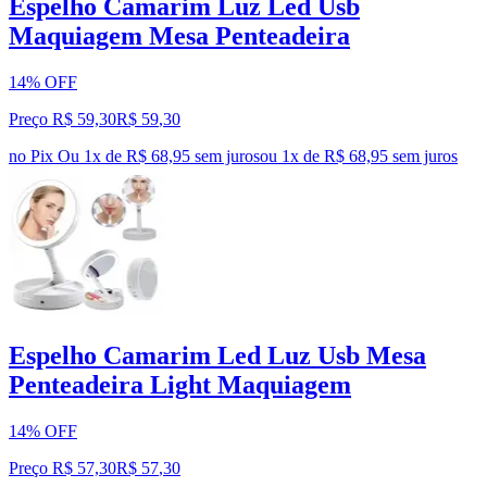
Espelho Camarim Luz Led Usb
Maquiagem Mesa Penteadeira
14% OFF
Preço R$ 59,30
R$
59
,
30
no Pix
Ou 1x de R$ 68,95 sem juros
ou
1
x de
R$ 68,95
sem juros
Espelho Camarim Led Luz Usb Mesa
Penteadeira Light Maquiagem
14% OFF
Preço R$ 57,30
R$
57
,
30