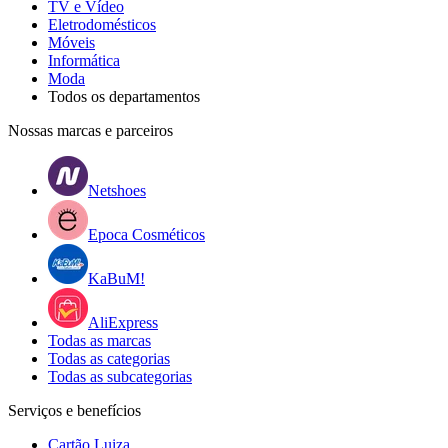
TV e Vídeo
Eletrodomésticos
Móveis
Informática
Moda
Todos os departamentos
Nossas marcas e parceiros
Netshoes
Epoca Cosméticos
KaBuM!
AliExpress
Todas as marcas
Todas as categorias
Todas as subcategorias
Serviços e benefícios
Cartão Luiza