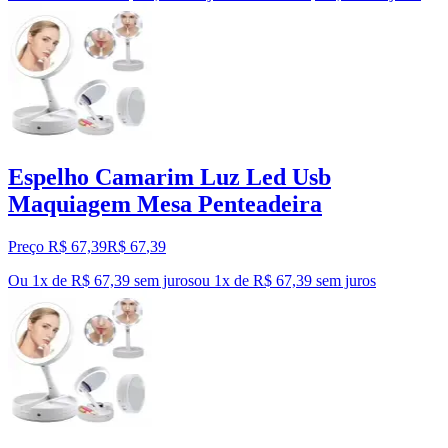
Espelho Camarim Luz Led Usb
Maquiagem Mesa Penteadeira
Preço R$ 67,39
R$
67
,
39
Ou 1x de R$ 67,39 sem juros
ou
1
x de
R$ 67,39
sem juros