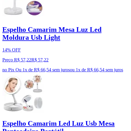
Espelho Camarim Mesa Luz Led
Moldura Usb Light
14% OFF
Preço R$ 57,22
R$
57
,
22
no Pix
Ou 1x de R$ 66,54 sem juros
ou
1
x de
R$ 66,54
sem juros
Espelho Camarim Led Luz Usb Mesa