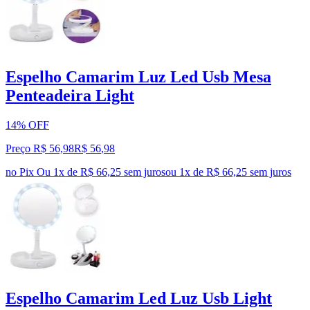
Espelho Camarim Luz Led Usb Mesa
Penteadeira Light
14% OFF
Preço R$ 56,98
R$
56
,
98
no Pix
Ou 1x de R$ 66,25 sem juros
ou
1
x de
R$ 66,25
sem juros
Espelho Camarim Led Luz Usb Light