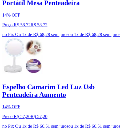
Portátil Mesa Penteadeira
14% OFF
Preço R$ 58,72
R$
58
,
72
no Pix
Ou 1x de R$ 68,28 sem juros
ou
1
x de
R$ 68,28
sem juros
Espelho Camarim Led Luz Usb
Penteadeira Aumento
14% OFF
Preço R$ 57,20
R$
57
,
20
no Pix
Ou 1x de R$ 66,51 sem juros
ou
1
x de
R$ 66,51
sem juros