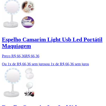
Espelho Camarim Light Usb Led Portátil
Maquiagem
Preço R$ 66,36
R$
66
,
36
Ou 1x de R$ 66,36 sem juros
ou
1
x de
R$ 66,36
sem juros