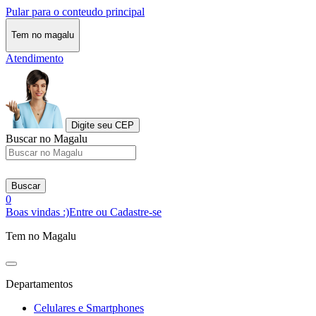
Pular para o conteudo principal
Tem no magalu
Atendimento
Digite seu CEP
Buscar no Magalu
Buscar
0
Boas vindas :)
Entre ou Cadastre-se
Tem no Magalu
Departamentos
Celulares e Smartphones