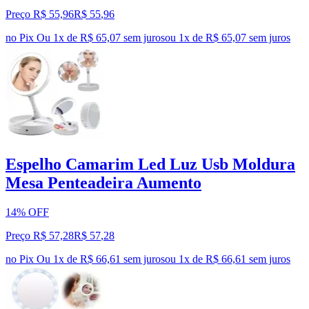
Preço R$ 55,96
R$
55
,
96
no Pix
Ou 1x de R$ 65,07 sem juros
ou
1
x de
R$ 65,07
sem juros
Espelho Camarim Led Luz Usb Moldura
Mesa Penteadeira Aumento
14% OFF
Preço R$ 57,28
R$
57
,
28
no Pix
Ou 1x de R$ 66,61 sem juros
ou
1
x de
R$ 66,61
sem juros