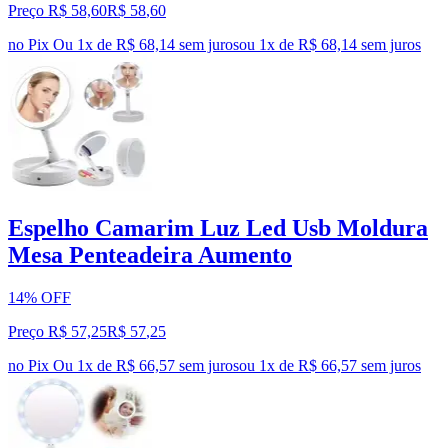
Preço R$ 58,60
R$
58
,
60
no Pix
Ou 1x de R$ 68,14 sem juros
ou
1
x de
R$ 68,14
sem juros
Espelho Camarim Luz Led Usb Moldura
Mesa Penteadeira Aumento
14% OFF
Preço R$ 57,25
R$
57
,
25
no Pix
Ou 1x de R$ 66,57 sem juros
ou
1
x de
R$ 66,57
sem juros