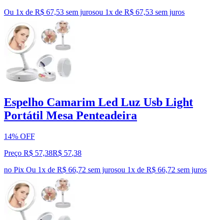
Ou 1x de R$ 67,53 sem juros
ou
1
x de
R$ 67,53
sem juros
Espelho Camarim Led Luz Usb Light
Portátil Mesa Penteadeira
14% OFF
Preço R$ 57,38
R$
57
,
38
no Pix
Ou 1x de R$ 66,72 sem juros
ou
1
x de
R$ 66,72
sem juros