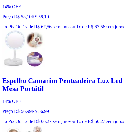
14% OFF
Preço R$ 58,10
R$
58
,
10
no Pix
Ou 1x de R$ 67,56 sem juros
ou
1
x de
R$ 67,56
sem juros
Espelho Camarim Penteadeira Luz Led
Mesa Portátil
14% OFF
Preço R$ 56,99
R$
56
,
99
no Pix
Ou 1x de R$ 66,27 sem juros
ou
1
x de
R$ 66,27
sem juros