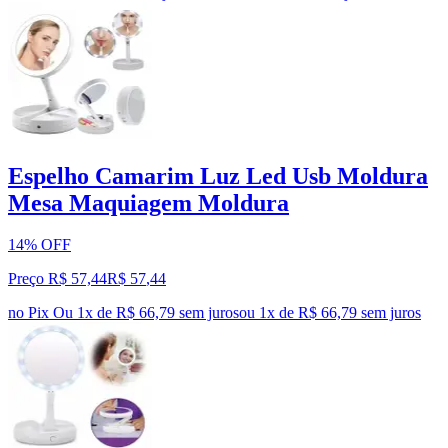
Espelho Camarim Luz Led Usb Moldura
Mesa Maquiagem Moldura
14% OFF
Preço R$ 57,44
R$
57
,
44
no Pix
Ou 1x de R$ 66,79 sem juros
ou
1
x de
R$ 66,79
sem juros