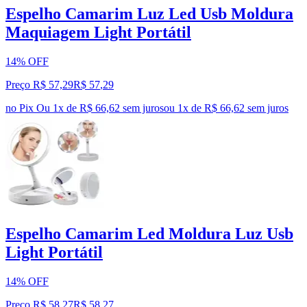
Espelho Camarim Luz Led Usb Moldura
Maquiagem Light Portátil
14% OFF
Preço R$ 57,29
R$
57
,
29
no Pix
Ou 1x de R$ 66,62 sem juros
ou
1
x de
R$ 66,62
sem juros
Espelho Camarim Led Moldura Luz Usb
Light Portátil
14% OFF
Preço R$ 58,27
R$
58
,
27