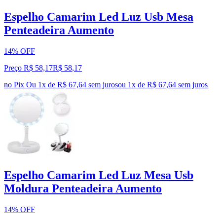
Espelho Camarim Led Luz Usb Mesa
Penteadeira Aumento
14% OFF
Preço R$ 58,17
R$
58
,
17
no Pix
Ou 1x de R$ 67,64 sem juros
ou
1
x de
R$ 67,64
sem juros
Espelho Camarim Led Luz Mesa Usb
Moldura Penteadeira Aumento
14% OFF