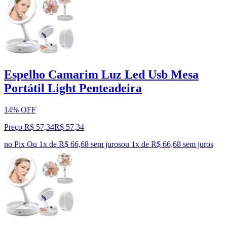
Espelho Camarim Luz Led Usb Mesa
Portátil Light Penteadeira
14% OFF
Preço R$ 57,34
R$
57
,
34
no Pix
Ou 1x de R$ 66,68 sem juros
ou
1
x de
R$ 66,68
sem juros