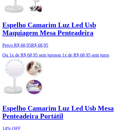
Espelho Camarim Luz Led Usb
Maquiagem Mesa Penteadeira
Preço R$ 68,95
R$
68
,
95
Ou 1x de R$ 68,95 sem juros
ou
1
x de
R$ 68,95
sem juros
Espelho Camarim Luz Led Usb Mesa
Penteadeira Portátil
14% OFF