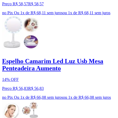
Preço R$ 58,57
R$
58
,
57
no Pix
Ou 1x de R$ 68,11 sem juros
ou
1
x de
R$ 68,11
sem juros
Espelho Camarim Led Luz Usb Mesa
Penteadeira Aumento
14% OFF
Preço R$ 56,83
R$
56
,
83
no Pix
Ou 1x de R$ 66,08 sem juros
ou
1
x de
R$ 66,08
sem juros