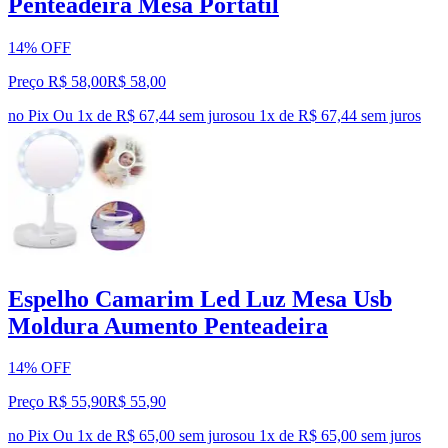
Penteadeira Mesa Portátil
14% OFF
Preço R$ 58,00
R$
58
,
00
no Pix
Ou 1x de R$ 67,44 sem juros
ou
1
x de
R$ 67,44
sem juros
Espelho Camarim Led Luz Mesa Usb
Moldura Aumento Penteadeira
14% OFF
Preço R$ 55,90
R$
55
,
90
no Pix
Ou 1x de R$ 65,00 sem juros
ou
1
x de
R$ 65,00
sem juros