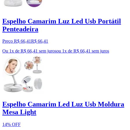
Espelho Camarim Luz Led Usb Portátil
Penteadeira
Preço R$ 66,41
R$
66
,
41
Ou 1x de R$ 66,41 sem juros
ou
1
x de
R$ 66,41
sem juros
Espelho Camarim Led Luz Usb Moldura
Mesa Light
14% OFF