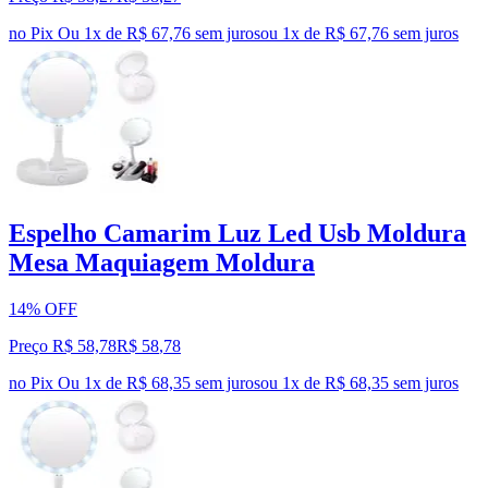
no Pix
Ou 1x de R$ 67,76 sem juros
ou
1
x de
R$ 67,76
sem juros
Espelho Camarim Luz Led Usb Moldura
Mesa Maquiagem Moldura
14% OFF
Preço R$ 58,78
R$
58
,
78
no Pix
Ou 1x de R$ 68,35 sem juros
ou
1
x de
R$ 68,35
sem juros