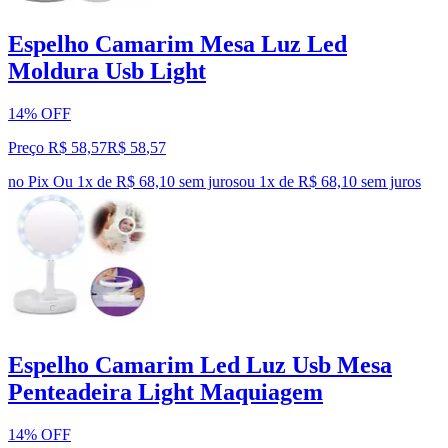
Espelho Camarim Mesa Luz Led
Moldura Usb Light
14% OFF
Preço R$ 58,57
R$
58
,
57
no Pix
Ou 1x de R$ 68,10 sem juros
ou
1
x de
R$ 68,10
sem juros
Espelho Camarim Led Luz Usb Mesa
Penteadeira Light Maquiagem
14% OFF