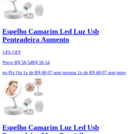
Espelho Camarim Led Luz Usb
Penteadeira Aumento
14% OFF
Preço R$ 58,54
R$
58
,
54
no Pix
Ou 1x de R$ 68,07 sem juros
ou
1
x de
R$ 68,07
sem juros
Espelho Camarim Luz Led Usb