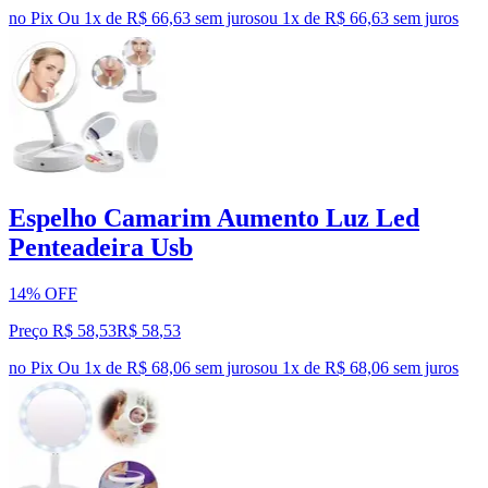
no Pix
Ou 1x de R$ 66,63 sem juros
ou
1
x de
R$ 66,63
sem juros
Espelho Camarim Aumento Luz Led
Penteadeira Usb
14% OFF
Preço R$ 58,53
R$
58
,
53
no Pix
Ou 1x de R$ 68,06 sem juros
ou
1
x de
R$ 68,06
sem juros