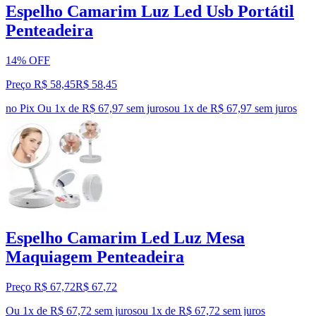
Espelho Camarim Luz Led Usb Portátil
Penteadeira
14% OFF
Preço R$ 58,45
R$
58
,
45
no Pix
Ou 1x de R$ 67,97 sem juros
ou
1
x de
R$ 67,97
sem juros
Espelho Camarim Led Luz Mesa
Maquiagem Penteadeira
Preço R$ 67,72
R$
67
,
72
Ou 1x de R$ 67,72 sem juros
ou
1
x de
R$ 67,72
sem juros