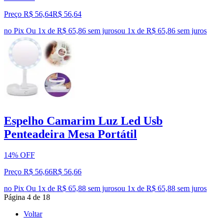
Preço R$ 56,64
R$
56
,
64
no Pix
Ou 1x de R$ 65,86 sem juros
ou
1
x de
R$ 65,86
sem juros
Espelho Camarim Luz Led Usb
Penteadeira Mesa Portátil
14% OFF
Preço R$ 56,66
R$
56
,
66
no Pix
Ou 1x de R$ 65,88 sem juros
ou
1
x de
R$ 65,88
sem juros
Página
4
de
18
Voltar