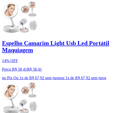
Espelho Camarim Light Usb Led Portátil
Maquiagem
14% OFF
Preço R$ 58,41
R$
58
,
41
no Pix
Ou 1x de R$ 67,92 sem juros
ou
1
x de
R$ 67,92
sem juros