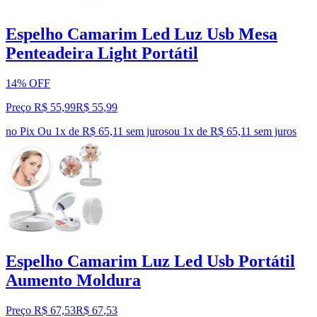
Espelho Camarim Led Luz Usb Mesa
Penteadeira Light Portátil
14% OFF
Preço R$ 55,99
R$
55
,
99
no Pix
Ou 1x de R$ 65,11 sem juros
ou
1
x de
R$ 65,11
sem juros
Espelho Camarim Luz Led Usb Portátil
Aumento Moldura
Preço R$ 67,53
R$
67
,
53