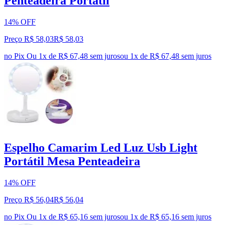
Penteadeira Portátil
14% OFF
Preço R$ 58,03
R$
58
,
03
no Pix
Ou 1x de R$ 67,48 sem juros
ou
1
x de
R$ 67,48
sem juros
Espelho Camarim Led Luz Usb Light
Portátil Mesa Penteadeira
14% OFF
Preço R$ 56,04
R$
56
,
04
no Pix
Ou 1x de R$ 65,16 sem juros
ou
1
x de
R$ 65,16
sem juros