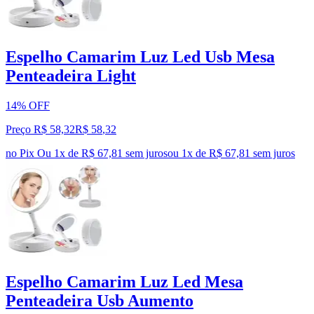
Espelho Camarim Luz Led Usb Mesa
Penteadeira Light
14% OFF
Preço R$ 58,32
R$
58
,
32
no Pix
Ou 1x de R$ 67,81 sem juros
ou
1
x de
R$ 67,81
sem juros
Espelho Camarim Luz Led Mesa
Penteadeira Usb Aumento