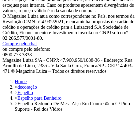
estoques para internet. Caso os produtos apresentem divergências de
valores, o preço válido é o da sacola de compras.
O Magazine Luiza atua como correspondente no País, nos termos da
Resolução CMN nº 4.935/2021, e encaminha propostas de cartão de
crédito e operações de crédito para a Luizacred S.A Sociedade de
Crédito, Financiamento e Investimento inscrita no CNPJ sob o nº
02.206.577/0001-80.
Compre pelo chat
ou compre pelo telefone:
0800 773 3838
Magazine Luiza S/A - CNPJ: 47.960.950/1088-36 - Endereço: Rua
Arnulfo de Lima, 2385 - Vila Santa Cruz, Franca/SP - CEP 14.403-
471 ® Magazine Luiza – Todos os direitos reservados.
Home
>
decoração
>
Espelho
>
Espelho para Banheiro
>
Espelho Redondo De Mesa Alça Em Couro 60cm C/ Pino
Suporte - Rei dos Vidros