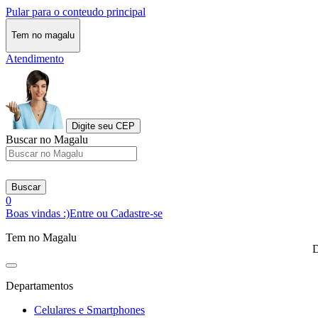
Pular para o conteudo principal
Tem no magalu
Atendimento
Digite seu CEP
Buscar no Magalu
Buscar
0
Boas vindas :)
Entre ou Cadastre-se
Tem no Magalu
D
Departamentos
Celulares e Smartphones