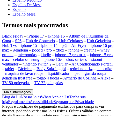
Espelho Redondo
Espelho De Mesa
Espelho
Espelho Mesa
Termos mais procurados
Black Friday
–
iPhone 17
–
iPhone 16
–
Álbum de Figurinhas da
Copa
–
S26
–
Hub de Conteúdo
–
Hub Celulares
–
Hub Geladeira
–
Hub Tvs
–
iphone 15
–
iphone 14
–
ps5
–
Air Fryer
–
iphone 16 pro
max
–
geladeira
–
poco x7 pro
–
xbox
–
iphone
–
creatina
–
whey
protein
–
microondas
–
kindle
–
iphone 17 pro max
–
iphone 15 pro
max
–
celular samsung
–
iphone 16e
–
xbox series s
–
xiaomi
–
ventilador
–
nintendo switch 2
–
Celular
–
Ar Condicionado Portátil
–
tablet
–
Bicicleta
–
Body Splash
–
jbl
–
redmi note 14
–
tenis nike
–
maquina de lavar roupa
–
liquidificador
–
ipad
–
guarda roupa
–
geladeira frost free
–
fogão 4 bocas
–
Armário de Cozinha
–
Alexa
–
TV 50 polegadas
–
TV 32 polegadas
Mais informações
Blog da Lu
Nossas lojas
WhatsApp da Lu
Tenha sua
loja
Regulamento
Acessibilidade
Segurança e Privacidade
Preços e condições de pagamento exclusivos para compras via
internet, podendo variar nas lojas físicas. Ofertas válidas na compra
de até 5 peças de cada produto por cliente, até o término dos nossos