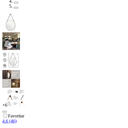
+
6
Favoritar
4.6 (46)