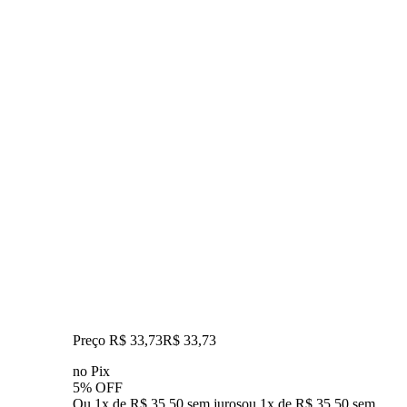
Preço R$ 33,73
R$
33
,
73
no Pix
5% OFF
Ou 1x de R$ 35,50 sem juros
ou
1
x de
R$ 35,50
sem