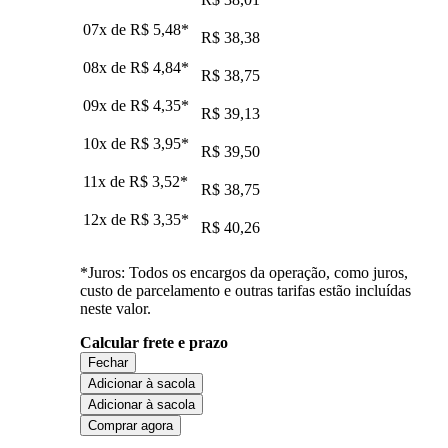
07x de
R$ 5,48
*
R$ 38,38
08x de
R$ 4,84
*
R$ 38,75
09x de
R$ 4,35
*
R$ 39,13
10x de
R$ 3,95
*
R$ 39,50
11x de
R$ 3,52
*
R$ 38,75
12x de
R$ 3,35
*
R$ 40,26
*Juros: Todos os encargos da operação, como juros,
custo de parcelamento e outras tarifas estão incluídas
neste valor.
Calcular frete e prazo
Fechar
Adicionar à sacola
Adicionar à sacola
Comprar agora