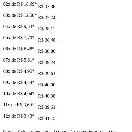
02x de
R$ 18,69
*
R$ 37,38
03x de
R$ 12,58
*
R$ 37,74
04x de
R$ 9,53
*
R$ 38,11
05x de
R$ 7,70
*
R$ 38,48
06x de
R$ 6,48
*
R$ 38,86
07x de
R$ 5,61
*
R$ 39,24
08x de
R$ 4,95
*
R$ 39,61
09x de
R$ 4,44
*
R$ 40,00
10x de
R$ 4,04
*
R$ 40,38
11x de
R$ 3,60
*
R$ 39,61
12x de
R$ 3,43
*
R$ 41,15
*Juros: Todos os encargos da operação, como juros, custo de