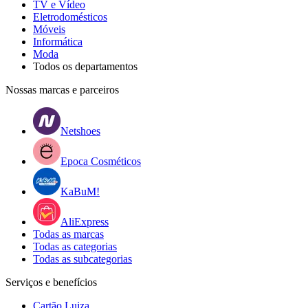
TV e Vídeo
Eletrodomésticos
Móveis
Informática
Moda
Todos os departamentos
Nossas marcas e parceiros
Netshoes
Epoca Cosméticos
KaBuM!
AliExpress
Todas as marcas
Todas as categorias
Todas as subcategorias
Serviços e benefícios
Cartão Luiza