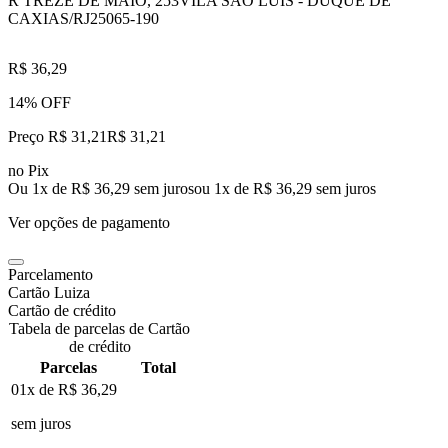
R TREZE DE MAIO, 253
VILA SAO LUIS - DUQUE DE
CAXIAS/RJ
25065-190
R$ 36,29
14% OFF
Preço R$ 31,21
R$
31
,
21
no Pix
Ou 1x de R$ 36,29 sem juros
ou
1
x de
R$ 36,29
sem juros
Ver opções de pagamento
Parcelamento
Cartão Luiza
Cartão de crédito
Tabela de parcelas de Cartão
de crédito
Parcelas
Total
01x de
R$ 36,29
sem juros