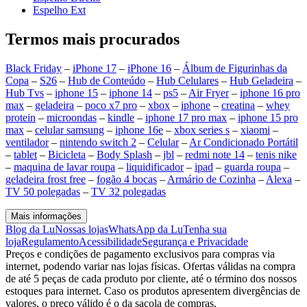
Espelho Ext
Termos mais procurados
Black Friday
–
iPhone 17
–
iPhone 16
–
Álbum de Figurinhas da
Copa
–
S26
–
Hub de Conteúdo
–
Hub Celulares
–
Hub Geladeira
–
Hub Tvs
–
iphone 15
–
iphone 14
–
ps5
–
Air Fryer
–
iphone 16 pro
max
–
geladeira
–
poco x7 pro
–
xbox
–
iphone
–
creatina
–
whey
protein
–
microondas
–
kindle
–
iphone 17 pro max
–
iphone 15 pro
max
–
celular samsung
–
iphone 16e
–
xbox series s
–
xiaomi
–
ventilador
–
nintendo switch 2
–
Celular
–
Ar Condicionado Portátil
–
tablet
–
Bicicleta
–
Body Splash
–
jbl
–
redmi note 14
–
tenis nike
–
maquina de lavar roupa
–
liquidificador
–
ipad
–
guarda roupa
–
geladeira frost free
–
fogão 4 bocas
–
Armário de Cozinha
–
Alexa
–
TV 50 polegadas
–
TV 32 polegadas
Mais informações
Blog da Lu
Nossas lojas
WhatsApp da Lu
Tenha sua
loja
Regulamento
Acessibilidade
Segurança e Privacidade
Preços e condições de pagamento exclusivos para compras via
internet, podendo variar nas lojas físicas. Ofertas válidas na compra
de até 5 peças de cada produto por cliente, até o término dos nossos
estoques para internet. Caso os produtos apresentem divergências de
valores, o preço válido é o da sacola de compras.