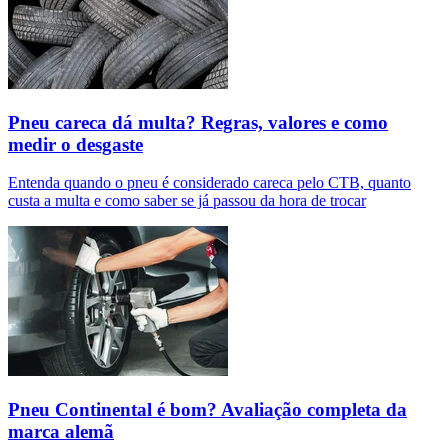
Pneu careca dá multa? Regras, valores e como
medir o desgaste
Entenda quando o pneu é considerado careca pelo CTB, quanto
custa a multa e como saber se já passou da hora de trocar
Pneu Continental é bom? Avaliação completa da
marca alemã