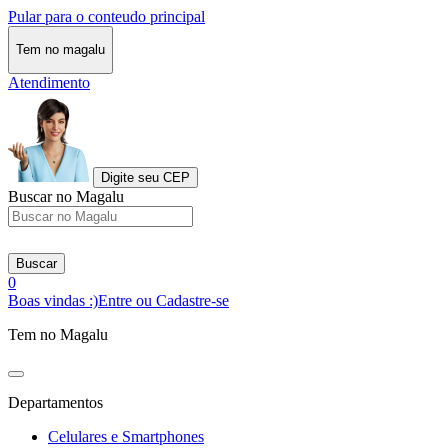
Pular para o conteudo principal
Tem no magalu
Atendimento
Digite seu CEP
Buscar no Magalu
Buscar
0
Boas vindas :)
Entre ou Cadastre-se
Tem no Magalu
Departamentos
Celulares e Smartphones