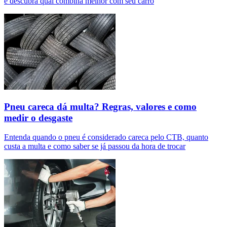
e descubra qual combina melhor com seu carro
Pneu careca dá multa? Regras, valores e como
medir o desgaste
Entenda quando o pneu é considerado careca pelo CTB, quanto
custa a multa e como saber se já passou da hora de trocar