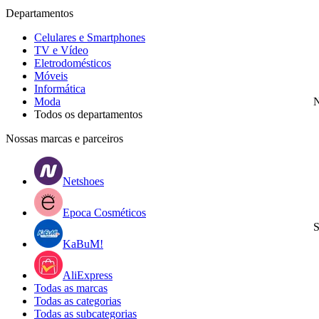
Departamentos
Celulares e Smartphones
TV e Vídeo
Eletrodomésticos
Móveis
Informática
Moda
N
Todos os departamentos
Nossas marcas e parceiros
Netshoes
Epoca Cosméticos
S
KaBuM!
AliExpress
Todas as marcas
Todas as categorias
Todas as subcategorias