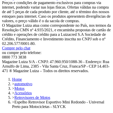
Preços e condições de pagamento exclusivos para compras via
internet, podendo variar nas lojas físicas. Ofertas válidas na compra
de até 5 peças de cada produto por cliente, até o término dos nossos
estoques para internet. Caso os produtos apresentem divergências de
valores, o preço válido é o da sacola de compras.
O Magazine Luiza atua como correspondente no País, nos termos da
Resolução CMN nº 4.935/2021, e encaminha propostas de cartão de
crédito e operações de crédito para a Luizacred S.A Sociedade de
Crédito, Financiamento e Investimento inscrita no CNPJ sob o nº
02.206.577/0001-80.
Compre pelo chat
ou compre pelo telefone:
0800 773 3838
Magazine Luiza S/A - CNPJ: 47.960.950/1088-36 - Endereço: Rua
Arnulfo de Lima, 2385 - Vila Santa Cruz, Franca/SP - CEP 14.403-
471 ® Magazine Luiza – Todos os direitos reservados.
Home
>
automotivo
>
Motos
>
Acessórios
>
Retrovisores de Motos
>
Espelho Retrovisor Esportivo Mini Redondo - Universal
Preto para Motocicletas - SLYCK