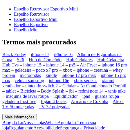
Espelho Retrovisor Esportivo Mini
Espelho Retrovisor
Espelho Esportivo Mini
Espelho Esportivo
Espelho Mini
Termos mais procurados
Black Friday
–
iPhone 17
–
iPhone 16
–
Álbum de Figurinhas da
Copa
–
S26
–
Hub de Conteúdo
–
Hub Celulares
–
Hub Geladeira
–
Hub Tvs
–
iphone 15
–
iphone 14
–
ps5
–
Air Fryer
–
iphone 16 pro
max
–
geladeira
–
poco x7 pro
–
xbox
–
iphone
–
creatina
–
whey
protein
–
microondas
–
kindle
–
iphone 17 pro max
–
iphone 15 pro
max
–
celular samsung
–
iphone 16e
–
xbox series s
–
xiaomi
–
ventilador
–
nintendo switch 2
–
Celular
–
Ar Condicionado Portátil
–
tablet
–
Bicicleta
–
Body Splash
–
jbl
–
redmi note 14
–
tenis nike
–
maquina de lavar roupa
–
liquidificador
–
ipad
–
guarda roupa
–
geladeira frost free
–
fogão 4 bocas
–
Armário de Cozinha
–
Alexa
–
TV 50 polegadas
–
TV 32 polegadas
Mais informações
Blog da Lu
Nossas lojas
WhatsApp da Lu
Tenha sua
loja
Regulamento
Acessibilidade
Segurança e Privacidade