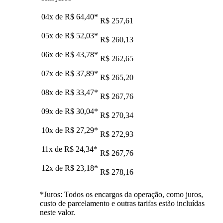
04x de
R$ 64,40
*
R$ 257,61
05x de
R$ 52,03
*
R$ 260,13
06x de
R$ 43,78
*
R$ 262,65
07x de
R$ 37,89
*
R$ 265,20
08x de
R$ 33,47
*
R$ 267,76
09x de
R$ 30,04
*
R$ 270,34
10x de
R$ 27,29
*
R$ 272,93
11x de
R$ 24,34
*
R$ 267,76
12x de
R$ 23,18
*
R$ 278,16
*Juros: Todos os encargos da operação, como juros,
custo de parcelamento e outras tarifas estão incluídas
neste valor.