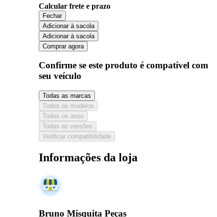
Calcular frete e prazo
Fechar
Adicionar à sacola
Adicionar à sacola
Comprar agora
Confirme se este produto é compatível com
seu veículo
Todas as marcas
Todos os modelos
Todos os anos
Todas as versões
Verificar compatibilidade
Informações da loja
Bruno Misquita Peças