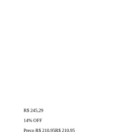
R$ 245,29
14% OFF
Preço R$ 210,95
R$
210
,
95