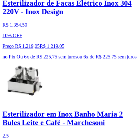
Esterilizador de Facas Elétrico Inox 304
220V - Inox Design
R$ 1.354,50
10% OFF
Preço R$ 1.219,05
R$
1.219
,
05
no Pix
Ou 6x de R$ 225,75 sem juros
ou
6
x de
R$ 225,75
sem juros
Esterilizador em Inox Banho Maria 2
Bules Leite e Café - Marchesoni
2.5