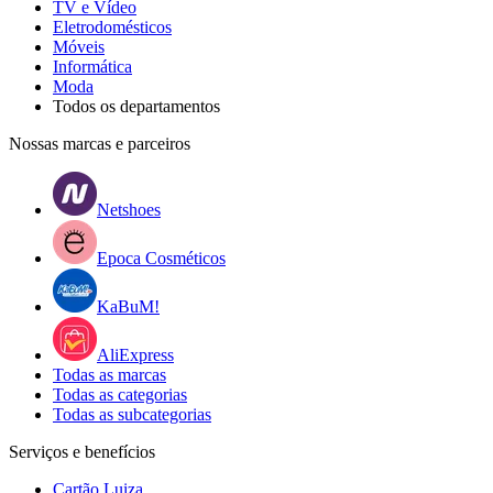
TV e Vídeo
Eletrodomésticos
Móveis
Informática
Moda
Todos os departamentos
Nossas marcas e parceiros
Netshoes
Epoca Cosméticos
KaBuM!
AliExpress
Todas as marcas
Todas as categorias
Todas as subcategorias
Serviços e benefícios
Cartão Luiza