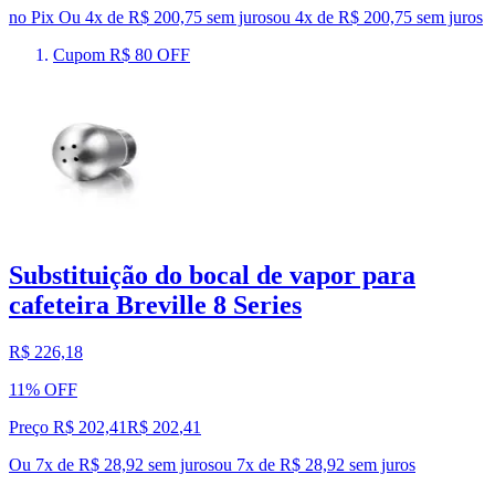
no Pix
Ou 4x de R$ 200,75 sem juros
ou
4
x de
R$ 200,75
sem juros
Cupom R$ 80 OFF
Substituição do bocal de vapor para
cafeteira Breville 8 Series
R$ 226,18
11% OFF
Preço R$ 202,41
R$
202
,
41
Ou 7x de R$ 28,92 sem juros
ou
7
x de
R$ 28,92
sem juros