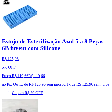
Estojo de Esterilização Azul 5 a 8 Peças
6B invent com Silicone
R$ 125,96
5% OFF
Preço R$ 119,66
R$
119
,
66
no Pix
Ou 1x de R$ 125,96 sem juros
ou
1
x de
R$ 125,96
sem juros
Cupom R$ 30 OFF