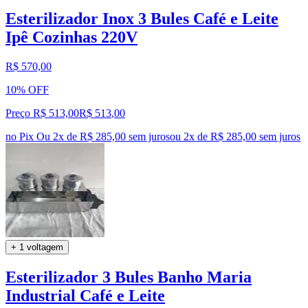
Esterilizador Inox 3 Bules Café e Leite
Ipê Cozinhas 220V
R$ 570,00
10% OFF
Preço R$ 513,00
R$
513
,
00
no Pix
Ou 2x de R$ 285,00 sem juros
ou
2
x de
R$ 285,00
sem juros
+ 1 voltagem
Esterilizador 3 Bules Banho Maria
Industrial Café e Leite