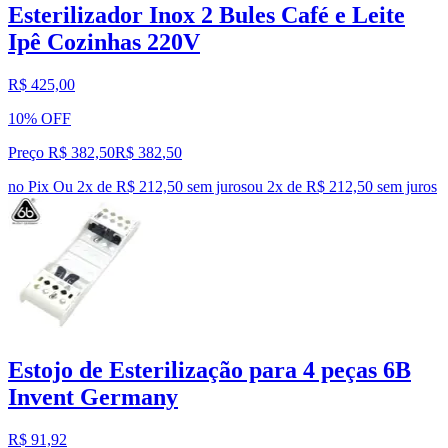
Esterilizador Inox 2 Bules Café e Leite
Ipê Cozinhas 220V
R$ 425,00
10% OFF
Preço R$ 382,50
R$
382
,
50
no Pix
Ou 2x de R$ 212,50 sem juros
ou
2
x de
R$ 212,50
sem juros
Estojo de Esterilização para 4 peças 6B
Invent Germany
R$ 91,92