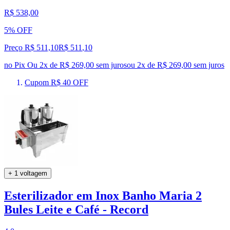
R$ 538,00
5% OFF
Preço R$ 511,10
R$
511
,
10
no Pix
Ou 2x de R$ 269,00 sem juros
ou
2
x de
R$ 269,00
sem juros
Cupom R$ 40 OFF
+ 1 voltagem
Esterilizador em Inox Banho Maria 2
Bules Leite e Café - Record