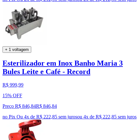
+ 1 voltagem
Esterilizador em Inox Banho Maria 3
Bules Leite e Café - Record
R$ 999,99
15% OFF
Preço R$ 846,84
R$
846
,
84
no Pix
Ou 4x de R$ 222,85 sem juros
ou
4
x de
R$ 222,85
sem juros