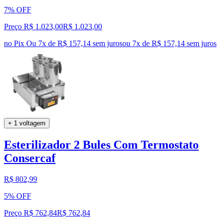
7% OFF
Preço R$ 1.023,00
R$
1.023
,
00
no Pix
Ou 7x de R$ 157,14 sem juros
ou
7
x de
R$ 157,14
sem juros
+ 1 voltagem
Esterilizador 2 Bules Com Termostato
Consercaf
R$ 802,99
5% OFF
Preço R$ 762,84
R$
762
,
84