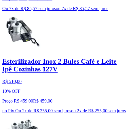
Ou 7x de R$ 85,57 sem juros
ou
7
x de
R$ 85,57
sem juros
Esterilizador Inox 2 Bules Café e Leite
Ipê Cozinhas 127V
R$ 510,00
10% OFF
Preço R$ 459,00
R$
459
,
00
no Pix
Ou 2x de R$ 255,00 sem juros
ou
2
x de
R$ 255,00
sem juros