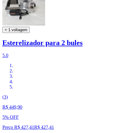
+ 1 voltagem
Esterelizador para 2 bules
5.0
(3)
R$ 449,90
5% OFF
Preço R$ 427,41
R$
427
,
41