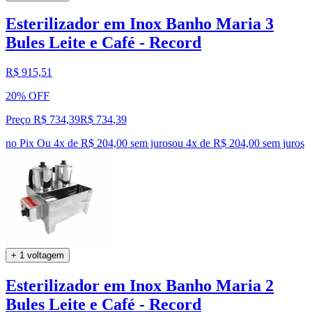
Esterilizador em Inox Banho Maria 3
Bules Leite e Café - Record
R$ 915,51
20% OFF
Preço R$ 734,39
R$
734
,
39
no Pix
Ou 4x de R$ 204,00 sem juros
ou
4
x de
R$ 204,00
sem juros
+ 1 voltagem
Esterilizador em Inox Banho Maria 2
Bules Leite e Café - Record