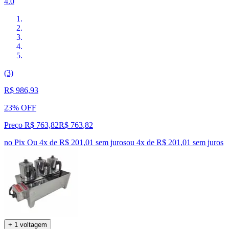
4.0
(3)
R$ 986,93
23% OFF
Preço R$ 763,82
R$
763
,
82
no Pix
Ou 4x de R$ 201,01 sem juros
ou
4
x de
R$ 201,01
sem juros
+ 1 voltagem