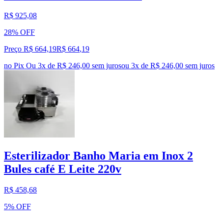
R$ 925,08
28% OFF
Preço R$ 664,19
R$
664
,
19
no Pix
Ou 3x de R$ 246,00 sem juros
ou
3
x de
R$ 246,00
sem juros
Esterilizador Banho Maria em Inox 2
Bules café E Leite 220v
R$ 458,68
5% OFF