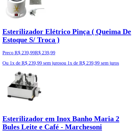
Esterilizador Elétrico Pinça ( Queima De
Estoque S/ Troca )
Preço R$ 239,99
R$
239
,
99
Ou 1x de R$ 239,99 sem juros
ou
1
x de
R$ 239,99
sem juros
Esterilizador em Inox Banho Maria 2
Bules Leite e Café - Marchesoni