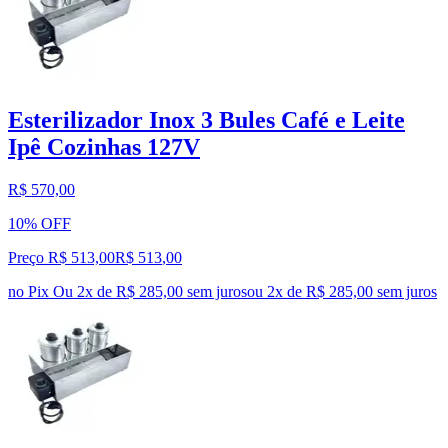
Esterilizador Inox 3 Bules Café e Leite
Ipê Cozinhas 127V
R$ 570,00
10% OFF
Preço R$ 513,00
R$
513
,
00
no Pix
Ou 2x de R$ 285,00 sem juros
ou
2
x de
R$ 285,00
sem juros