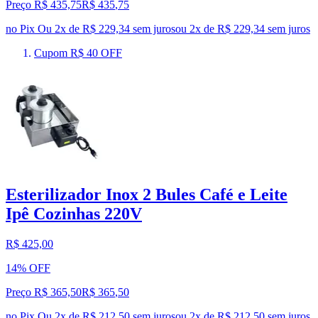
Preço R$ 435,75
R$
435
,
75
no Pix
Ou 2x de R$ 229,34 sem juros
ou
2
x de
R$ 229,34
sem juros
Cupom R$ 40 OFF
Esterilizador Inox 2 Bules Café e Leite
Ipê Cozinhas 220V
R$ 425,00
14% OFF
Preço R$ 365,50
R$
365
,
50
no Pix
Ou 2x de R$ 212,50 sem juros
ou
2
x de
R$ 212,50
sem juros