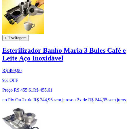
+ 1 voltagem
Esterilizador Banho Maria 3 Bules Café e
Leite Aço Inoxidável
R$ 499,90
9% OFF
Preço R$ 455,61
R$
455
,
61
no Pix
Ou 2x de R$ 244,95 sem juros
ou
2
x de
R$ 244,95
sem juros