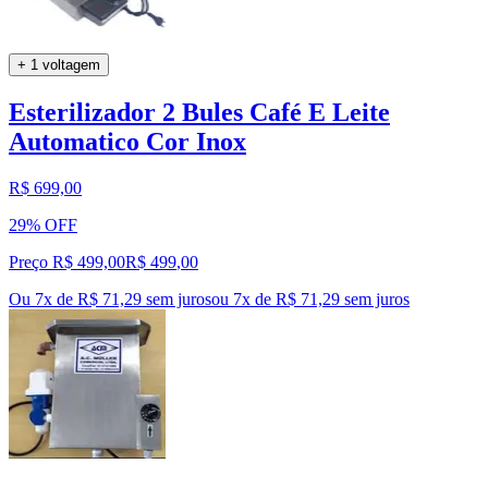
+ 1 voltagem
Esterilizador 2 Bules Café E Leite
Automatico Cor Inox
R$ 699,00
29% OFF
Preço R$ 499,00
R$
499
,
00
Ou 7x de R$ 71,29 sem juros
ou
7
x de
R$ 71,29
sem juros