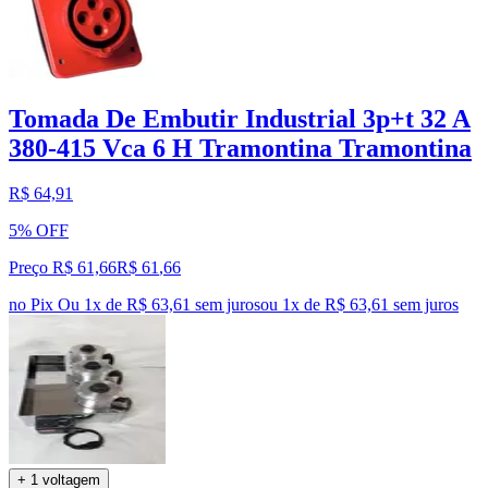
Tomada De Embutir Industrial 3p+t 32 A
380-415 Vca 6 H Tramontina Tramontina
R$ 64,91
5% OFF
Preço R$ 61,66
R$
61
,
66
no Pix
Ou 1x de R$ 63,61 sem juros
ou
1
x de
R$ 63,61
sem juros
+ 1 voltagem