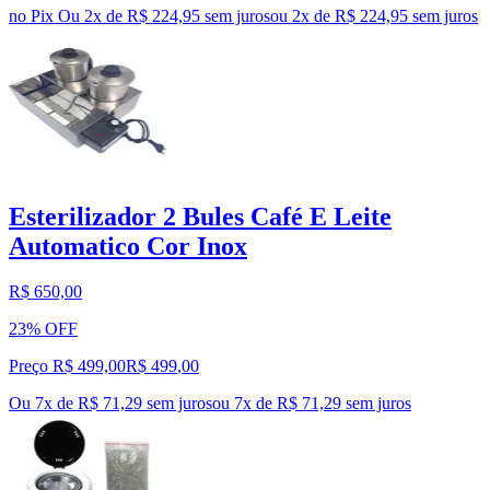
no Pix
Ou 2x de R$ 224,95 sem juros
ou
2
x de
R$ 224,95
sem juros
Esterilizador 2 Bules Café E Leite
Automatico Cor Inox
R$ 650,00
23% OFF
Preço R$ 499,00
R$
499
,
00
Ou 7x de R$ 71,29 sem juros
ou
7
x de
R$ 71,29
sem juros