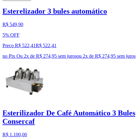
Esterelizador 3 bules automático
R$ 549,90
5% OFF
Preço R$ 522,41
R$
522
,
41
no Pix
Ou 2x de R$ 274,95 sem juros
ou
2
x de
R$ 274,95
sem juros
Esterilizador De Café Automático 3 Bules
Consercaf
R$ 1.100,00