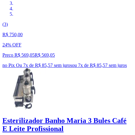
(3)
R$ 750,00
24% OFF
Preço R$ 569,05
R$
569
,
05
no Pix
Ou 7x de R$ 85,57 sem juros
ou
7
x de
R$ 85,57
sem juros
Esterilizador Banho Maria 3 Bules Café
E Leite Profissional