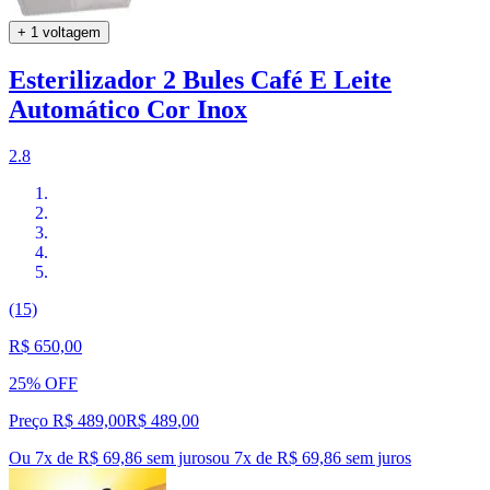
+ 1 voltagem
Esterilizador 2 Bules Café E Leite
Automático Cor Inox
2.8
(15)
R$ 650,00
25% OFF
Preço R$ 489,00
R$
489
,
00
Ou 7x de R$ 69,86 sem juros
ou
7
x de
R$ 69,86
sem juros