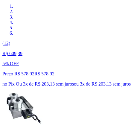
(12)
R$ 609,39
5% OFF
Preço R$ 578,92
R$
578
,
92
no Pix
Ou 3x de R$ 203,13 sem juros
ou
3
x de
R$ 203,13
sem juros