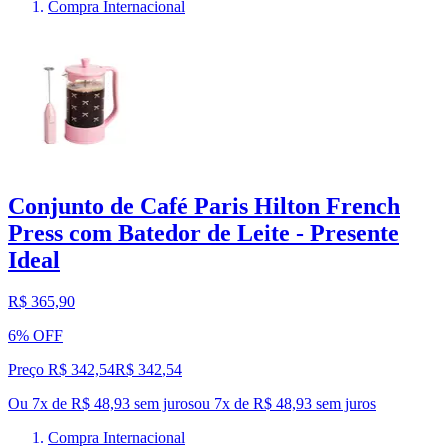
Compra Internacional
Conjunto de Café Paris Hilton French
Press com Batedor de Leite - Presente
Ideal
R$ 365,90
6% OFF
Preço R$ 342,54
R$
342
,
54
Ou 7x de R$ 48,93 sem juros
ou
7
x de
R$ 48,93
sem juros
Compra Internacional