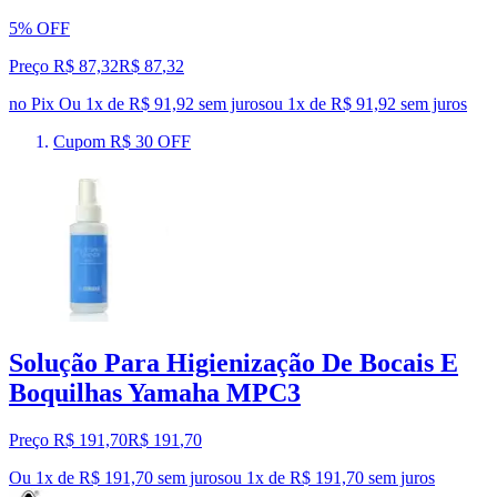
5% OFF
Preço R$ 87,32
R$
87
,
32
no Pix
Ou 1x de R$ 91,92 sem juros
ou
1
x de
R$ 91,92
sem juros
Cupom R$ 30 OFF
Solução Para Higienização De Bocais E
Boquilhas Yamaha MPC3
Preço R$ 191,70
R$
191
,
70
Ou 1x de R$ 191,70 sem juros
ou
1
x de
R$ 191,70
sem juros