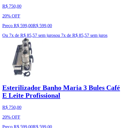
R$ 750,00
20% OFF
Preço R$ 599,00
R$
599
,
00
Ou 7x de R$ 85,57 sem juros
ou
7
x de
R$ 85,57
sem juros
Esterilizador Banho Maria 3 Bules Café
E Leite Profissional
R$ 750,00
20% OFF
Preço R$ 599,00
R$
599
,
00