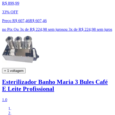
R$ 899,99
33% OFF
Preço R$ 607,46
R$
607
,
46
no Pix
Ou 3x de R$ 224,98 sem juros
ou
3
x de
R$ 224,98
sem juros
+ 1 voltagem
Esterilizador Banho Maria 3 Bules Café
E Leite Profissional
1.0