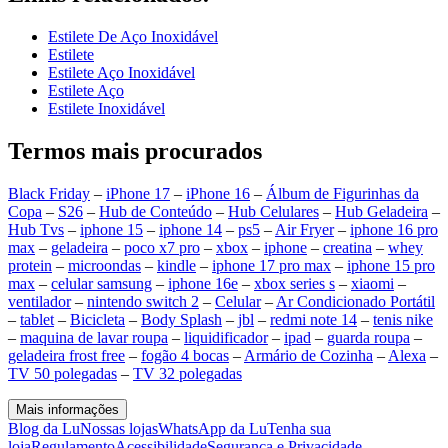
Estilete De Aço Inoxidável
Estilete
Estilete Aço Inoxidável
Estilete Aço
Estilete Inoxidável
Termos mais procurados
Black Friday
–
iPhone 17
–
iPhone 16
–
Álbum de Figurinhas da
Copa
–
S26
–
Hub de Conteúdo
–
Hub Celulares
–
Hub Geladeira
–
Hub Tvs
–
iphone 15
–
iphone 14
–
ps5
–
Air Fryer
–
iphone 16 pro
max
–
geladeira
–
poco x7 pro
–
xbox
–
iphone
–
creatina
–
whey
protein
–
microondas
–
kindle
–
iphone 17 pro max
–
iphone 15 pro
max
–
celular samsung
–
iphone 16e
–
xbox series s
–
xiaomi
–
ventilador
–
nintendo switch 2
–
Celular
–
Ar Condicionado Portátil
–
tablet
–
Bicicleta
–
Body Splash
–
jbl
–
redmi note 14
–
tenis nike
–
maquina de lavar roupa
–
liquidificador
–
ipad
–
guarda roupa
–
geladeira frost free
–
fogão 4 bocas
–
Armário de Cozinha
–
Alexa
–
TV 50 polegadas
–
TV 32 polegadas
Mais informações
Blog da Lu
Nossas lojas
WhatsApp da Lu
Tenha sua
loja
Regulamento
Acessibilidade
Segurança e Privacidade