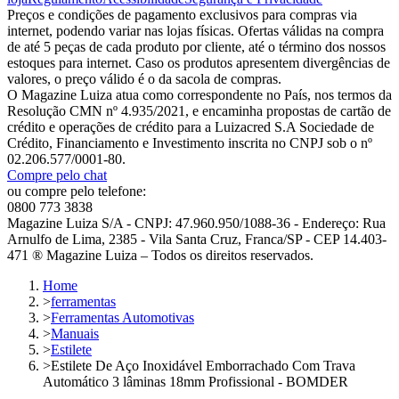
Preços e condições de pagamento exclusivos para compras via
internet, podendo variar nas lojas físicas. Ofertas válidas na compra
de até 5 peças de cada produto por cliente, até o término dos nossos
estoques para internet. Caso os produtos apresentem divergências de
valores, o preço válido é o da sacola de compras.
O Magazine Luiza atua como correspondente no País, nos termos da
Resolução CMN nº 4.935/2021, e encaminha propostas de cartão de
crédito e operações de crédito para a Luizacred S.A Sociedade de
Crédito, Financiamento e Investimento inscrita no CNPJ sob o nº
02.206.577/0001-80.
Compre pelo chat
ou compre pelo telefone:
0800 773 3838
Magazine Luiza S/A - CNPJ: 47.960.950/1088-36 - Endereço: Rua
Arnulfo de Lima, 2385 - Vila Santa Cruz, Franca/SP - CEP 14.403-
471 ® Magazine Luiza – Todos os direitos reservados.
Home
>
ferramentas
>
Ferramentas Automotivas
>
Manuais
>
Estilete
>
Estilete De Aço Inoxidável Emborrachado Com Trava
Automático 3 lâminas 18mm Profissional - BOMDER