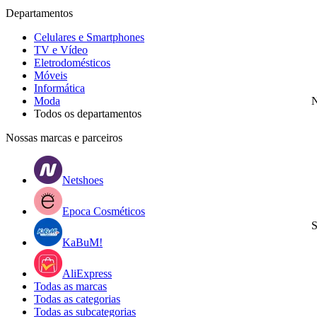
Departamentos
Celulares e Smartphones
TV e Vídeo
Eletrodomésticos
Móveis
Informática
Moda
N
Todos os departamentos
Nossas marcas e parceiros
Netshoes
Epoca Cosméticos
S
KaBuM!
AliExpress
Todas as marcas
Todas as categorias
Todas as subcategorias