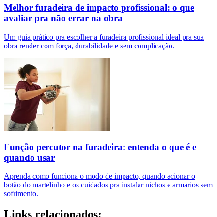
Melhor furadeira de impacto profissional: o que
avaliar pra não errar na obra
Um guia prático pra escolher a furadeira profissional ideal pra sua
obra render com força, durabilidade e sem complicação.
Função percutor na furadeira: entenda o que é e
quando usar
Aprenda como funciona o modo de impacto, quando acionar o
botão do martelinho e os cuidados pra instalar nichos e armários sem
sofrimento.
Links relacionados: