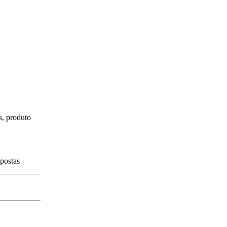
s, produto
spostas