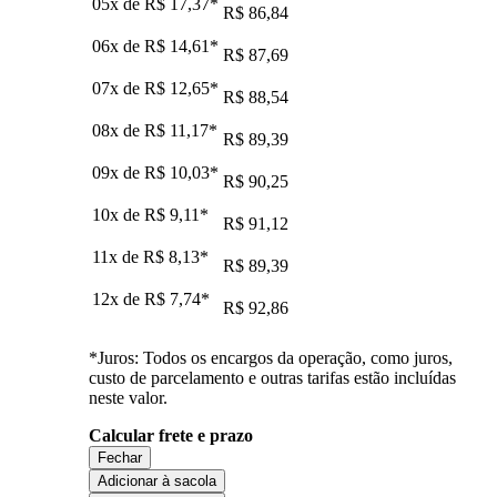
05x de
R$ 17,37
*
R$ 86,84
06x de
R$ 14,61
*
R$ 87,69
07x de
R$ 12,65
*
R$ 88,54
08x de
R$ 11,17
*
R$ 89,39
09x de
R$ 10,03
*
R$ 90,25
10x de
R$ 9,11
*
R$ 91,12
11x de
R$ 8,13
*
R$ 89,39
12x de
R$ 7,74
*
R$ 92,86
*Juros: Todos os encargos da operação, como juros,
custo de parcelamento e outras tarifas estão incluídas
neste valor.
Calcular frete e prazo
Fechar
Adicionar à sacola