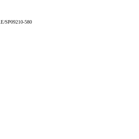
E/SP
09210-580