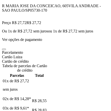
R MARIA JOSE DA CONCEICAO, 605
VILA ANDRADE -
SAO PAULO/SP
05730-170
Preço R$ 27,72
R$
27
,
72
Ou 1x de R$ 27,72 sem juros
ou
1
x de
R$ 27,72
sem juros
Ver opções de pagamento
Parcelamento
Cartão Luiza
Cartão de crédito
Tabela de parcelas de Cartão
de crédito
Parcelas
Total
01x de
R$ 27,72
sem juros
02x de
R$ 14,28
*
R$ 28,55
03x de
R$ 9,61
*
R$ 28,83