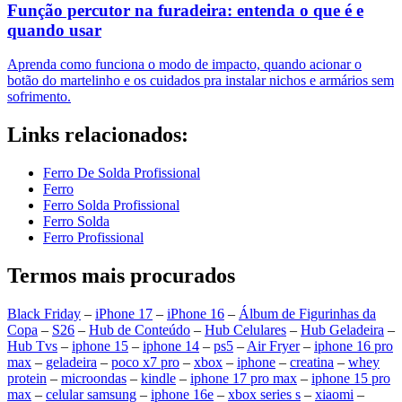
Função percutor na furadeira: entenda o que é e
quando usar
Aprenda como funciona o modo de impacto, quando acionar o
botão do martelinho e os cuidados pra instalar nichos e armários sem
sofrimento.
Links relacionados:
Ferro De Solda Profissional
Ferro
Ferro Solda Profissional
Ferro Solda
Ferro Profissional
Termos mais procurados
Black Friday
–
iPhone 17
–
iPhone 16
–
Álbum de Figurinhas da
Copa
–
S26
–
Hub de Conteúdo
–
Hub Celulares
–
Hub Geladeira
–
Hub Tvs
–
iphone 15
–
iphone 14
–
ps5
–
Air Fryer
–
iphone 16 pro
max
–
geladeira
–
poco x7 pro
–
xbox
–
iphone
–
creatina
–
whey
protein
–
microondas
–
kindle
–
iphone 17 pro max
–
iphone 15 pro
max
–
celular samsung
–
iphone 16e
–
xbox series s
–
xiaomi
–