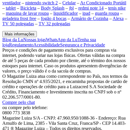
ventilador
–
nintendo switch 2
–
Celular
–
Ar Condicionado Portátil
–
tablet
–
Bicicleta
–
Body Splash
–
jbl
–
redmi note 14
–
tenis nike
–
maquina de lavar roupa
–
liquidificador
–
ipad
–
guarda roupa
–
geladeira frost free
–
fogão 4 bocas
–
Armário de Cozinha
–
Alexa
–
TV 50 polegadas
–
TV 32 polegadas
Mais informações
Blog da Lu
Nossas lojas
WhatsApp da Lu
Tenha sua
loja
Regulamento
Acessibilidade
Segurança e Privacidade
Preços e condições de pagamento exclusivos para compras via
internet, podendo variar nas lojas físicas. Ofertas válidas na compra
de até 5 peças de cada produto por cliente, até o término dos nossos
estoques para internet. Caso os produtos apresentem divergências de
valores, o preço válido é o da sacola de compras.
O Magazine Luiza atua como correspondente no País, nos termos da
Resolução CMN nº 4.935/2021, e encaminha propostas de cartão de
crédito e operações de crédito para a Luizacred S.A Sociedade de
Crédito, Financiamento e Investimento inscrita no CNPJ sob o nº
02.206.577/0001-80.
Compre pelo chat
ou compre pelo telefone:
0800 773 3838
Magazine Luiza S/A - CNPJ: 47.960.950/1088-36 - Endereço: Rua
Arnulfo de Lima, 2385 - Vila Santa Cruz, Franca/SP - CEP 14.403-
471 ® Magazine Luiza – Todos os direitos reservados.