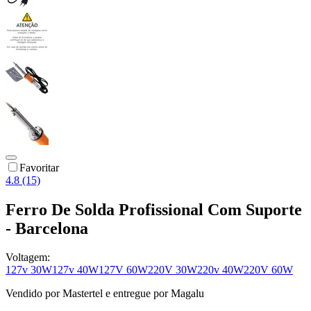
Favoritar
4.8 (15)
Ferro De Solda Profissional Com Suporte
- Barcelona
Voltagem:
127v 30W
127v 40W
127V 60W
220V 30W
220v 40W
220V 60W
Vendido por
Mastertel
e entregue por
Magalu