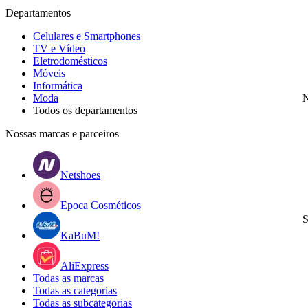
Departamentos
Celulares e Smartphones
TV e Vídeo
Eletrodomésticos
Móveis
Informática
Moda
N
Todos os departamentos
Nossas marcas e parceiros
Netshoes
Epoca Cosméticos
S
KaBuM!
AliExpress
Todas as marcas
Todas as categorias
Todas as subcategorias