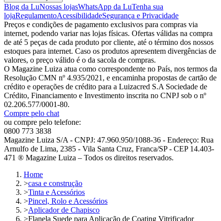
Blog da Lu
Nossas lojas
WhatsApp da Lu
Tenha sua
loja
Regulamento
Acessibilidade
Segurança e Privacidade
Preços e condições de pagamento exclusivos para compras via
internet, podendo variar nas lojas físicas. Ofertas válidas na compra
de até 5 peças de cada produto por cliente, até o término dos nossos
estoques para internet. Caso os produtos apresentem divergências de
valores, o preço válido é o da sacola de compras.
O Magazine Luiza atua como correspondente no País, nos termos da
Resolução CMN nº 4.935/2021, e encaminha propostas de cartão de
crédito e operações de crédito para a Luizacred S.A Sociedade de
Crédito, Financiamento e Investimento inscrita no CNPJ sob o nº
02.206.577/0001-80.
Compre pelo chat
ou compre pelo telefone:
0800 773 3838
Magazine Luiza S/A - CNPJ: 47.960.950/1088-36 - Endereço: Rua
Arnulfo de Lima, 2385 - Vila Santa Cruz, Franca/SP - CEP 14.403-
471 ® Magazine Luiza – Todos os direitos reservados.
Home
>
casa e construção
>
Tinta e Acessórios
>
Pincel, Rolo e Acessórios
>
Aplicador de Chapisco
>
Flanela Suede para Aplicação de Coating Vitrificador