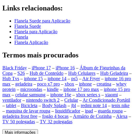
Links relacionados:
Flanela Suede para Aplicação
Flanela Suede
Flanela para Aplicação
Flanela
Flanela Aplicação
Termos mais procurados
Black Friday
–
iPhone 17
–
iPhone 16
–
Álbum de Figurinhas da
Copa
–
S26
–
Hub de Conteúdo
–
Hub Celulares
–
Hub Geladeira
–
Hub Tvs
–
iphone 15
–
iphone 14
–
ps5
–
Air Fryer
–
iphone 16 pro
max
–
geladeira
–
poco x7 pro
–
xbox
–
iphone
–
creatina
–
whey
protein
–
microondas
–
kindle
–
iphone 17 pro max
–
iphone 15 pro
max
–
celular samsung
–
iphone 16e
–
xbox series s
–
xiaomi
–
ventilador
–
nintendo switch 2
–
Celular
–
Ar Condicionado Portátil
–
tablet
–
Bicicleta
–
Body Splash
–
jbl
–
redmi note 14
–
tenis nike
–
maquina de lavar roupa
–
liquidificador
–
ipad
–
guarda roupa
–
geladeira frost free
–
fogão 4 bocas
–
Armário de Cozinha
–
Alexa
–
TV 50 polegadas
–
TV 32 polegadas
Mais informações