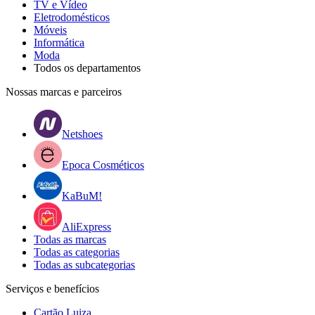
TV e Vídeo
Eletrodomésticos
Móveis
Informática
Moda
Todos os departamentos
Nossas marcas e parceiros
Netshoes
Epoca Cosméticos
KaBuM!
AliExpress
Todas as marcas
Todas as categorias
Todas as subcategorias
Serviços e benefícios
Cartão Luiza