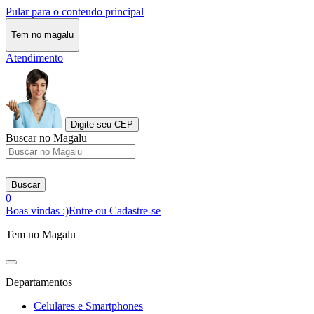
Pular para o conteudo principal
Tem no magalu
Atendimento
Digite seu CEP
Buscar no Magalu
Buscar
0
Boas vindas :)
Entre ou Cadastre-se
Tem no Magalu
Departamentos
Celulares e Smartphones