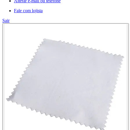
Alterar e-mail ou telefone
Fale com lojista
Sair