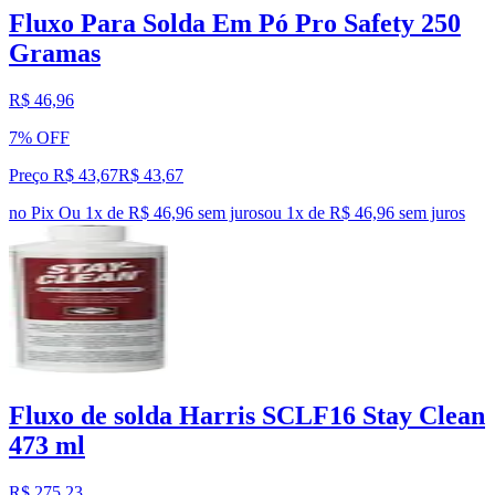
Fluxo Para Solda Em Pó Pro Safety 250
Gramas
R$ 46,96
7% OFF
Preço R$ 43,67
R$
43
,
67
no Pix
Ou 1x de R$ 46,96 sem juros
ou
1
x de
R$ 46,96
sem juros
Fluxo de solda Harris SCLF16 Stay Clean
473 ml
R$ 275,23