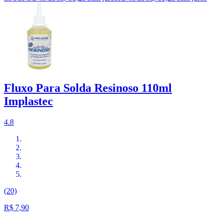
Fluxo Para Solda Resinoso 110ml
Implastec
4.8
(20)
R$ 7,90