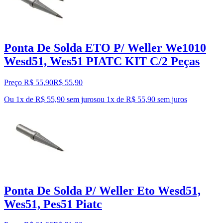
Ponta De Solda ETO P/ Weller We1010
Wesd51, Wes51 PIATC KIT C/2 Peças
Preço R$ 55,90
R$
55
,
90
Ou 1x de R$ 55,90 sem juros
ou
1
x de
R$ 55,90
sem juros
Ponta De Solda P/ Weller Eto Wesd51,
Wes51, Pes51 Piatc