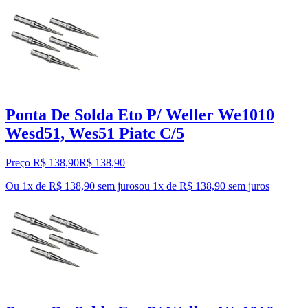
Ponta De Solda Eto P/ Weller We1010
Wesd51, Wes51 Piatc C/5
Preço R$ 138,90
R$
138
,
90
Ou 1x de R$ 138,90 sem juros
ou
1
x de
R$ 138,90
sem juros