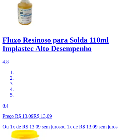
Fluxo Resinoso para Solda 110ml
Implastec Alto Desempenho
4.8
(6)
Preço R$ 13,09
R$
13
,
09
Ou 1x de R$ 13,09 sem juros
ou
1
x de
R$ 13,09
sem juros