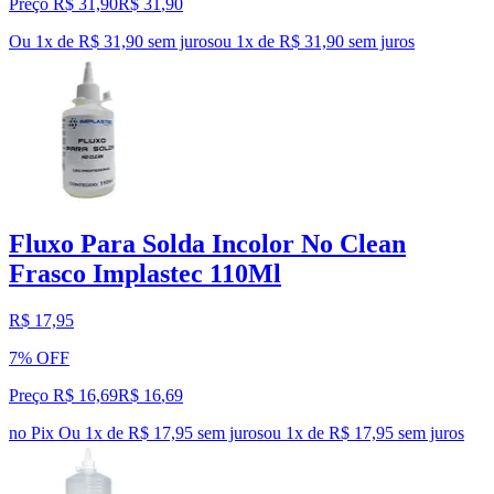
Preço R$ 31,90
R$
31
,
90
Ou 1x de R$ 31,90 sem juros
ou
1
x de
R$ 31,90
sem juros
Fluxo Para Solda Incolor No Clean
Frasco Implastec 110Ml
R$ 17,95
7% OFF
Preço R$ 16,69
R$
16
,
69
no Pix
Ou 1x de R$ 17,95 sem juros
ou
1
x de
R$ 17,95
sem juros