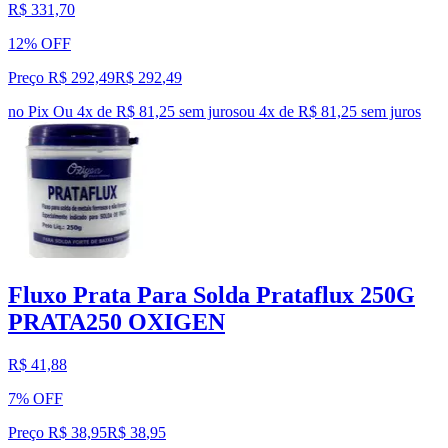
R$ 331,70
12% OFF
Preço R$ 292,49
R$
292
,
49
no Pix
Ou 4x de R$ 81,25 sem juros
ou
4
x de
R$ 81,25
sem juros
Fluxo Prata Para Solda Prataflux 250G
PRATA250 OXIGEN
R$ 41,88
7% OFF
Preço R$ 38,95
R$
38
,
95