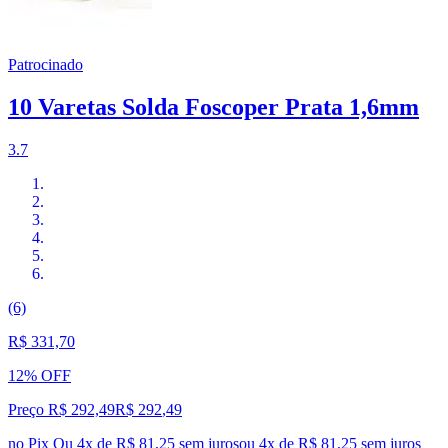
Patrocinado
10 Varetas Solda Foscoper Prata 1,6mm
3.7
(6)
R$ 331,70
12% OFF
Preço R$ 292,49
R$
292
,
49
no Pix
Ou 4x de R$ 81,25 sem juros
ou
4
x de
R$ 81,25
sem juros