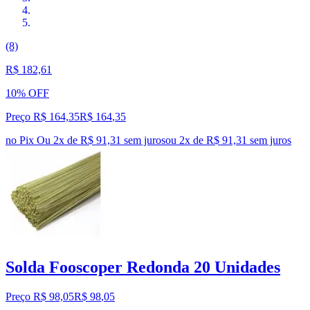
(8)
R$ 182,61
10% OFF
Preço R$ 164,35
R$
164
,
35
no Pix
Ou 2x de R$ 91,31 sem juros
ou
2
x de
R$ 91,31
sem juros
Solda Fooscoper Redonda 20 Unidades
Preço R$ 98,05
R$
98
,
05