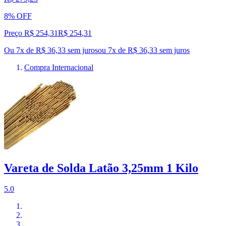
8% OFF
Preço R$ 254,31
R$
254
,
31
Ou 7x de R$ 36,33 sem juros
ou
7
x de
R$ 36,33
sem juros
Compra Internacional
Vareta de Solda Latão 3,25mm 1 Kilo
5.0