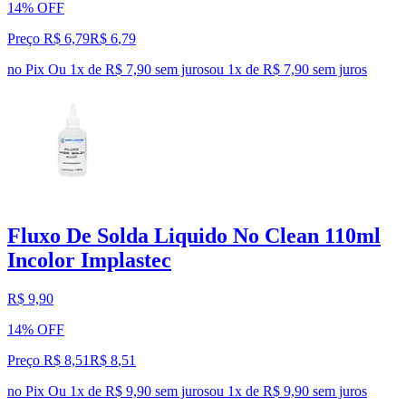
14% OFF
Preço R$ 6,79
R$
6
,
79
no Pix
Ou 1x de R$ 7,90 sem juros
ou
1
x de
R$ 7,90
sem juros
Fluxo De Solda Liquido No Clean 110ml
Incolor Implastec
R$ 9,90
14% OFF
Preço R$ 8,51
R$
8
,
51
no Pix
Ou 1x de R$ 9,90 sem juros
ou
1
x de
R$ 9,90
sem juros