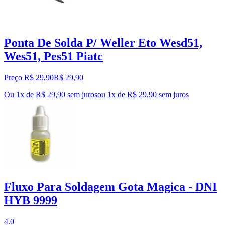
Ponta De Solda P/ Weller Eto Wesd51,
Wes51, Pes51 Piatc
Preço R$ 29,90
R$
29
,
90
Ou 1x de R$ 29,90 sem juros
ou
1
x de
R$ 29,90
sem juros
Fluxo Para Soldagem Gota Magica - DNI
HYB 9999
4.0