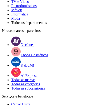
TV e Vídeo
Eletrodomésticos
Móveis
Informática
Moda
Todos os departamentos
Nossas marcas e parceiros
Netshoes
Epoca Cosméticos
KaBuM!
AliExpress
Todas as marcas
Todas as categorias
Todas as subcategorias
Serviços e benefícios
Cartão Luiza