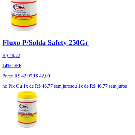
Fluxo P/Solda Safety 250Gr
R$ 48,72
14% OFF
Preço R$ 42,09
R$
42
,
09
no Pix
Ou 1x de R$ 46,77 sem juros
ou
1
x de
R$ 46,77
sem juros