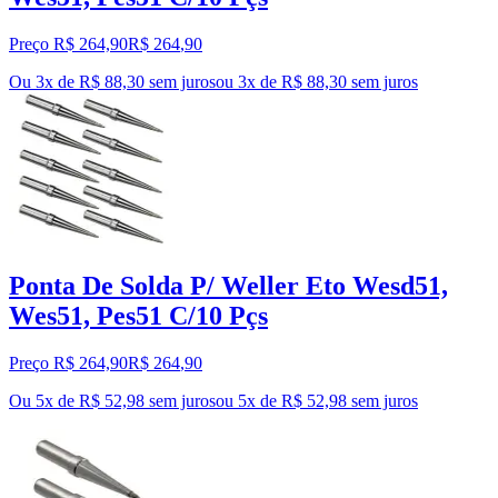
Preço R$ 264,90
R$
264
,
90
Ou 3x de R$ 88,30 sem juros
ou
3
x de
R$ 88,30
sem juros
Ponta De Solda P/ Weller Eto Wesd51,
Wes51, Pes51 C/10 Pçs
Preço R$ 264,90
R$
264
,
90
Ou 5x de R$ 52,98 sem juros
ou
5
x de
R$ 52,98
sem juros