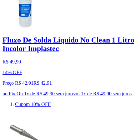
Fluxo De Solda Liquido No Clean 1 Litro
Incolor Implastec
R$ 49,90
14% OFF
Preço R$ 42,91
R$
42
,
91
no Pix
Ou 1x de R$ 49,90 sem juros
ou
1
x de
R$ 49,90
sem juros
Cupom 10% OFF