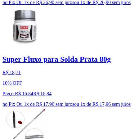
no Pix
Ou 1x de R$ 26,90 sem juros
ou
1
x de
R$ 26,90
sem juros
Super Fluxo para Solda Prata 80g
R$ 18,71
10% OFF
Preço R$ 16,84
R$
16
,
84
no Pix
Ou 1x de R$ 17,96 sem juros
ou
1
x de
R$ 17,96
sem juros