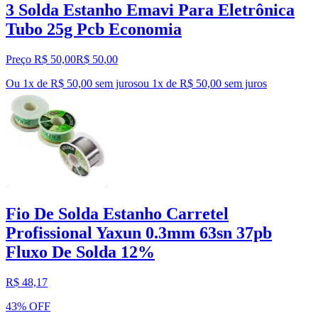
3 Solda Estanho Emavi Para Eletrônica
Tubo 25g Pcb Economia
Preço R$ 50,00
R$
50
,
00
Ou 1x de R$ 50,00 sem juros
ou
1
x de
R$ 50,00
sem juros
Fio De Solda Estanho Carretel
Profissional Yaxun 0.3mm 63sn 37pb
Fluxo De Solda 12%
R$ 48,17
43% OFF