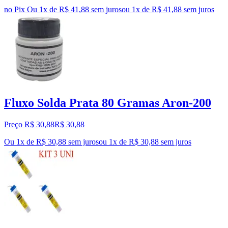
no Pix
Ou 1x de R$ 41,88 sem juros
ou
1
x de
R$ 41,88
sem juros
Fluxo Solda Prata 80 Gramas Aron-200
Preço R$ 30,88
R$
30
,
88
Ou 1x de R$ 30,88 sem juros
ou
1
x de
R$ 30,88
sem juros