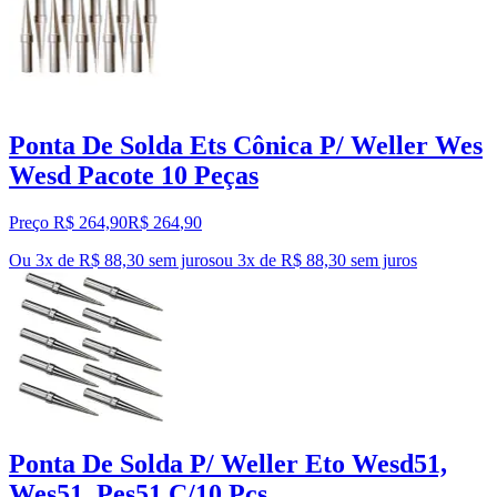
Ponta De Solda Ets Cônica P/ Weller Wes
Wesd Pacote 10 Peças
Preço R$ 264,90
R$
264
,
90
Ou 3x de R$ 88,30 sem juros
ou
3
x de
R$ 88,30
sem juros
Ponta De Solda P/ Weller Eto Wesd51,
Wes51, Pes51 C/10 Pçs