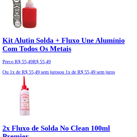
Kit Alutin Solda + Fluxo Une Alumínio
Com Todos Os Metais
Preço R$ 55,49
R$
55
,
49
Ou 1x de R$ 55,49 sem juros
ou
1
x de
R$ 55,49
sem juros
2x Fluxo de Solda No Clean 100ml
Premier