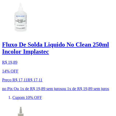
Fluxo De Solda Liquido No Clean 250ml
Incolor Implastec
R$ 19,89
14% OFF
Preço R$ 17,11
R$
17
,
11
no Pix
Ou 1x de R$ 19,89 sem juros
ou
1
x de
R$ 19,89
sem juros
Cupom 10% OFF