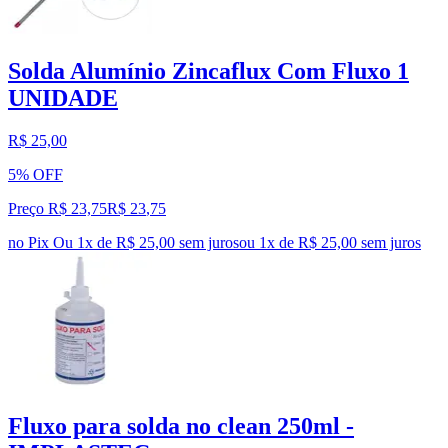
Solda Alumínio Zincaflux Com Fluxo 1
UNIDADE
R$ 25,00
5% OFF
Preço R$ 23,75
R$
23
,
75
no Pix
Ou 1x de R$ 25,00 sem juros
ou
1
x de
R$ 25,00
sem juros
Fluxo para solda no clean 250ml -