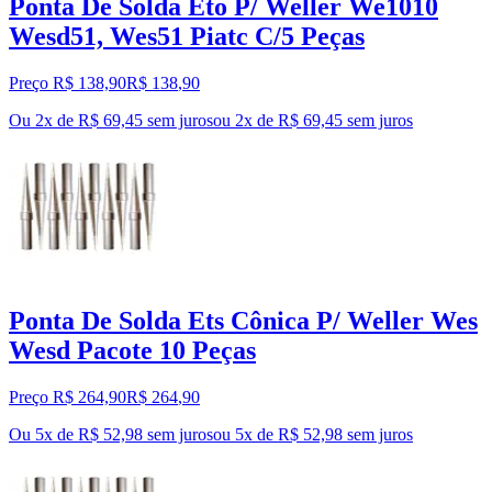
Ponta De Solda Eto P/ Weller We1010
Wesd51, Wes51 Piatc C/5 Peças
Preço R$ 138,90
R$
138
,
90
Ou 2x de R$ 69,45 sem juros
ou
2
x de
R$ 69,45
sem juros
Ponta De Solda Ets Cônica P/ Weller Wes
Wesd Pacote 10 Peças
Preço R$ 264,90
R$
264
,
90
Ou 5x de R$ 52,98 sem juros
ou
5
x de
R$ 52,98
sem juros