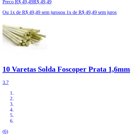
Preço R$ 49,49
R$
49
,
49
Ou 1x de R$ 49,49 sem juros
ou
1
x de
R$ 49,49
sem juros
10 Varetas Solda Foscoper Prata 1,6mm
3.7
(6)