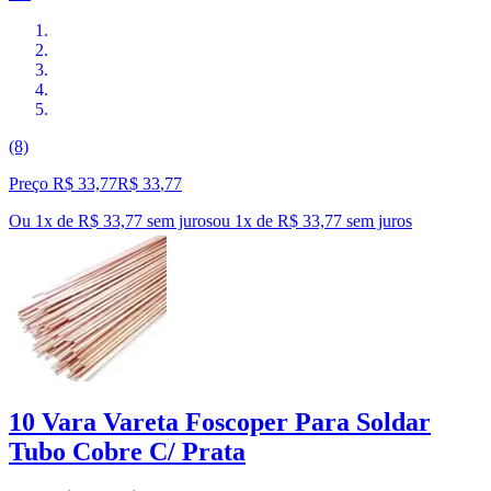
(8)
Preço R$ 33,77
R$
33
,
77
Ou 1x de R$ 33,77 sem juros
ou
1
x de
R$ 33,77
sem juros
10 Vara Vareta Foscoper Para Soldar
Tubo Cobre C/ Prata