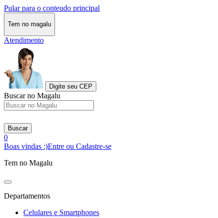
Pular para o conteudo principal
Tem no magalu
Atendimento
Digite seu CEP
Buscar no Magalu
Buscar
0
Boas vindas :)
Entre ou Cadastre-se
Tem no Magalu
Departamentos
Celulares e Smartphones