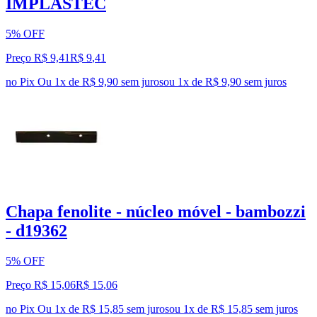
IMPLASTEC
5% OFF
Preço R$ 9,41
R$
9
,
41
no Pix
Ou 1x de R$ 9,90 sem juros
ou
1
x de
R$ 9,90
sem juros
Chapa fenolite - núcleo móvel - bambozzi
- d19362
5% OFF
Preço R$ 15,06
R$
15
,
06
no Pix
Ou 1x de R$ 15,85 sem juros
ou
1
x de
R$ 15,85
sem juros