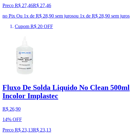
Preço R$ 27,46
R$
27
,
46
no Pix
Ou 1x de R$ 28,90 sem juros
ou
1
x de
R$ 28,90
sem juros
Cupom R$ 20 OFF
Fluxo De Solda Liquido No Clean 500ml
Incolor Implastec
R$ 26,90
14% OFF
Preço R$ 23,13
R$
23
,
13