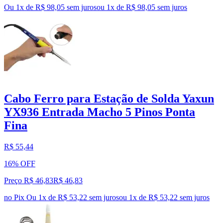
Ou 1x de R$ 98,05 sem juros
ou
1
x de
R$ 98,05
sem juros
Cabo Ferro para Estação de Solda Yaxun
YX936 Entrada Macho 5 Pinos Ponta
Fina
R$ 55,44
16% OFF
Preço R$ 46,83
R$
46
,
83
no Pix
Ou 1x de R$ 53,22 sem juros
ou
1
x de
R$ 53,22
sem juros