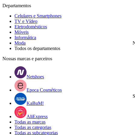
Departamentos
Celulares e Smartphones
TV e Vídeo
Eletrodomésticos
Móveis
Informática
Moda
N
Todos os departamentos
Nossas marcas e parceiros
Netshoes
Epoca Cosméticos
S
KaBuM!
AliExpress
Todas as marcas
Todas as categorias
Todas as subcategorias