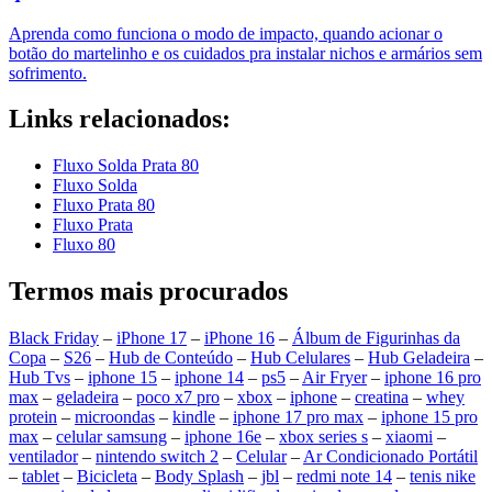
Aprenda como funciona o modo de impacto, quando acionar o
botão do martelinho e os cuidados pra instalar nichos e armários sem
sofrimento.
Links relacionados:
Fluxo Solda Prata 80
Fluxo Solda
Fluxo Prata 80
Fluxo Prata
Fluxo 80
Termos mais procurados
Black Friday
–
iPhone 17
–
iPhone 16
–
Álbum de Figurinhas da
Copa
–
S26
–
Hub de Conteúdo
–
Hub Celulares
–
Hub Geladeira
–
Hub Tvs
–
iphone 15
–
iphone 14
–
ps5
–
Air Fryer
–
iphone 16 pro
max
–
geladeira
–
poco x7 pro
–
xbox
–
iphone
–
creatina
–
whey
protein
–
microondas
–
kindle
–
iphone 17 pro max
–
iphone 15 pro
max
–
celular samsung
–
iphone 16e
–
xbox series s
–
xiaomi
–
ventilador
–
nintendo switch 2
–
Celular
–
Ar Condicionado Portátil
–
tablet
–
Bicicleta
–
Body Splash
–
jbl
–
redmi note 14
–
tenis nike