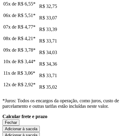
05x de
R$ 6,55
*
R$ 32,75
06x de
R$ 5,51
*
R$ 33,07
07x de
R$ 4,77
*
R$ 33,39
08x de
R$ 4,21
*
R$ 33,71
09x de
R$ 3,78
*
R$ 34,03
10x de
R$ 3,44
*
R$ 34,36
11x de
R$ 3,06
*
R$ 33,71
12x de
R$ 2,92
*
R$ 35,02
*Juros: Todos os encargos da operação, como juros, custo de
parcelamento e outras tarifas estão incluídas neste valor.
Calcular frete e prazo
Fechar
Adicionar à sacola
Adicionar à sacola