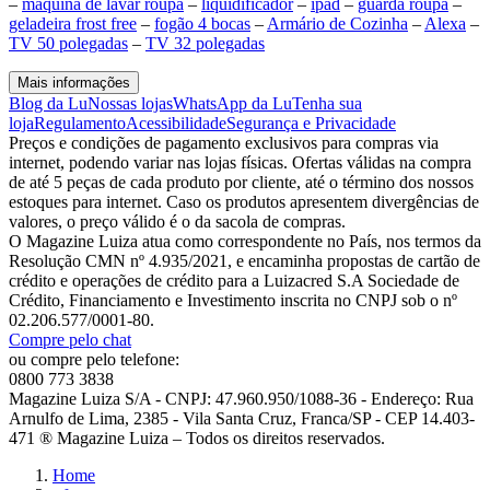
–
maquina de lavar roupa
–
liquidificador
–
ipad
–
guarda roupa
–
geladeira frost free
–
fogão 4 bocas
–
Armário de Cozinha
–
Alexa
–
TV 50 polegadas
–
TV 32 polegadas
Mais informações
Blog da Lu
Nossas lojas
WhatsApp da Lu
Tenha sua
loja
Regulamento
Acessibilidade
Segurança e Privacidade
Preços e condições de pagamento exclusivos para compras via
internet, podendo variar nas lojas físicas. Ofertas válidas na compra
de até 5 peças de cada produto por cliente, até o término dos nossos
estoques para internet. Caso os produtos apresentem divergências de
valores, o preço válido é o da sacola de compras.
O Magazine Luiza atua como correspondente no País, nos termos da
Resolução CMN nº 4.935/2021, e encaminha propostas de cartão de
crédito e operações de crédito para a Luizacred S.A Sociedade de
Crédito, Financiamento e Investimento inscrita no CNPJ sob o nº
02.206.577/0001-80.
Compre pelo chat
ou compre pelo telefone:
0800 773 3838
Magazine Luiza S/A - CNPJ: 47.960.950/1088-36 - Endereço: Rua
Arnulfo de Lima, 2385 - Vila Santa Cruz, Franca/SP - CEP 14.403-
471 ® Magazine Luiza – Todos os direitos reservados.
Home