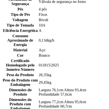
Válvula de segurança no forno
Segurança
Pés
4 pés
Tipo de Pés
Fixos
Voltagem
Bivolt
Tipo de Tomada
10A
Eficiência Energética
A
Consumo
Aproximado de
0,134kg/h
Energia
Material
Aço
Cor
Branco
Certificado
Homologado pelo
011815/2025
Inmetro Número
Peso do Produto
26,35kg
Peso do Produto com
29,45kg
Embalagem
Dimensões do
Largura 76,1cm Altura 93,4cm
Produto
Profundidade 57,6cm
Dimensões do
Largura 77,2cm Altura 95,6cm
Produto com
Profundidade 60,7cm
Embalagem