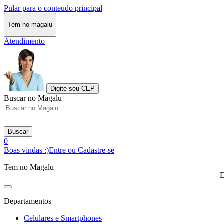
Pular para o conteudo principal
Tem no magalu
Atendimento
Digite seu CEP
Buscar no Magalu
Buscar
0
Boas vindas :)
Entre ou Cadastre-se
Tem no Magalu
D
Departamentos
Celulares e Smartphones