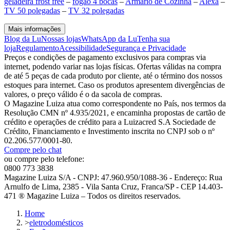
geladeira frost free
–
fogão 4 bocas
–
Armário de Cozinha
–
Alexa
–
TV 50 polegadas
–
TV 32 polegadas
Mais informações
Blog da Lu
Nossas lojas
WhatsApp da Lu
Tenha sua
loja
Regulamento
Acessibilidade
Segurança e Privacidade
Preços e condições de pagamento exclusivos para compras via
internet, podendo variar nas lojas físicas. Ofertas válidas na compra
de até 5 peças de cada produto por cliente, até o término dos nossos
estoques para internet. Caso os produtos apresentem divergências de
valores, o preço válido é o da sacola de compras.
O Magazine Luiza atua como correspondente no País, nos termos da
Resolução CMN nº 4.935/2021, e encaminha propostas de cartão de
crédito e operações de crédito para a Luizacred S.A Sociedade de
Crédito, Financiamento e Investimento inscrita no CNPJ sob o nº
02.206.577/0001-80.
Compre pelo chat
ou compre pelo telefone:
0800 773 3838
Magazine Luiza S/A - CNPJ: 47.960.950/1088-36 - Endereço: Rua
Arnulfo de Lima, 2385 - Vila Santa Cruz, Franca/SP - CEP 14.403-
471 ® Magazine Luiza – Todos os direitos reservados.
Home
>
eletrodomésticos