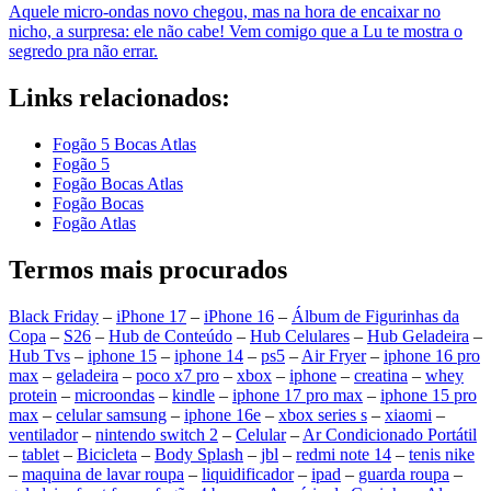
Aquele micro-ondas novo chegou, mas na hora de encaixar no
nicho, a surpresa: ele não cabe! Vem comigo que a Lu te mostra o
segredo pra não errar.
Links relacionados:
Fogão 5 Bocas Atlas
Fogão 5
Fogão Bocas Atlas
Fogão Bocas
Fogão Atlas
Termos mais procurados
Black Friday
–
iPhone 17
–
iPhone 16
–
Álbum de Figurinhas da
Copa
–
S26
–
Hub de Conteúdo
–
Hub Celulares
–
Hub Geladeira
–
Hub Tvs
–
iphone 15
–
iphone 14
–
ps5
–
Air Fryer
–
iphone 16 pro
max
–
geladeira
–
poco x7 pro
–
xbox
–
iphone
–
creatina
–
whey
protein
–
microondas
–
kindle
–
iphone 17 pro max
–
iphone 15 pro
max
–
celular samsung
–
iphone 16e
–
xbox series s
–
xiaomi
–
ventilador
–
nintendo switch 2
–
Celular
–
Ar Condicionado Portátil
–
tablet
–
Bicicleta
–
Body Splash
–
jbl
–
redmi note 14
–
tenis nike
–
maquina de lavar roupa
–
liquidificador
–
ipad
–
guarda roupa
–