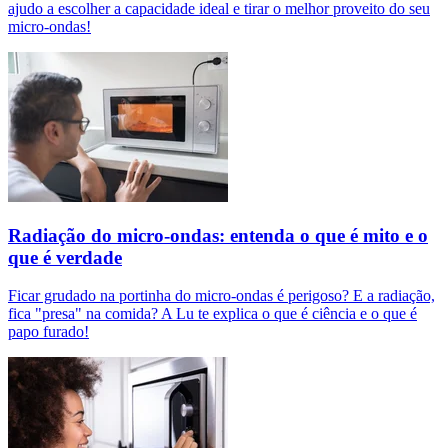
ajudo a escolher a capacidade ideal e tirar o melhor proveito do seu
micro-ondas!
Radiação do micro-ondas: entenda o que é mito e o
que é verdade
Ficar grudado na portinha do micro-ondas é perigoso? E a radiação,
fica "presa" na comida? A Lu te explica o que é ciência e o que é
papo furado!