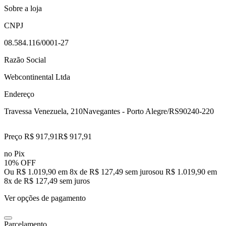
Sobre a loja
CNPJ
08.584.116/0001-27
Razão Social
Webcontinental Ltda
Endereço
Travessa Venezuela, 210
Navegantes - Porto Alegre/RS
90240-220
Preço R$ 917,91
R$
917
,
91
no Pix
10% OFF
Ou R$ 1.019,90 em 8x de R$ 127,49 sem juros
ou
R$ 1.019,90
em
8
x de
R$ 127,49
sem juros
Ver opções de pagamento
Parcelamento