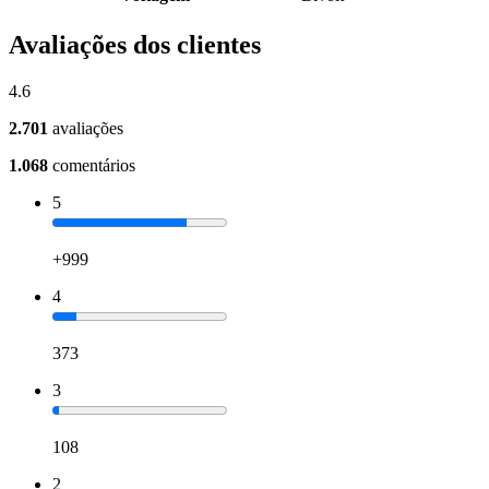
Avaliações dos clientes
4.6
2.701
avaliações
1.068
comentários
5
+999
4
373
3
108
2