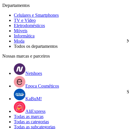
Departamentos
Celulares e Smartphones
TV e Vídeo
Eletrodomésticos
Móveis
Informática
Moda
N
Todos os departamentos
Nossas marcas e parceiros
Netshoes
Epoca Cosméticos
S
KaBuM!
AliExpress
Todas as marcas
Todas as categorias
Todas as subcategorias