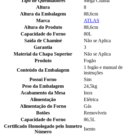
Tipo de Queimadores
Mega Chama
Altura
8
Altura da Embalagem
88,6cm
Marca
ATLAS
Altura do Produto
88,6cm
Capacidade do Forno
80L
Saída de Chaminé
Não se Aplica
Garantia
3
Material da Chapa Superior
Não se Aplica
Produto
Fogão
1 fogão e manual de
Conteúdo da Embalagem
instruções
Possui Forno
Sim
Peso da Embalagem
24,5kg
Acabamento da Mesa
Inox
Alimentação
Elétrica
Alimentação do Forno
Gás
Botões
Removíveis
Capacidade do Forno
86,5L
Certificado Homologado pelo Inmetro
Isento
Número