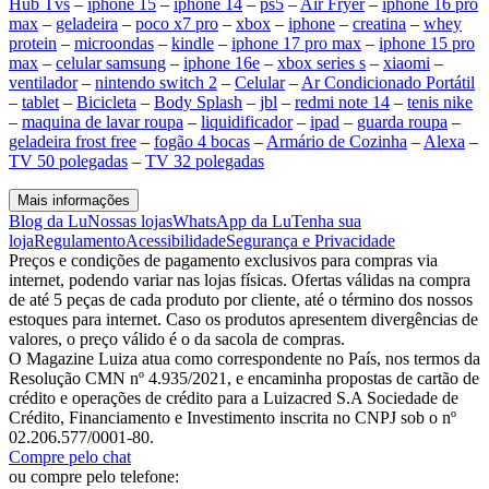
Hub Tvs
–
iphone 15
–
iphone 14
–
ps5
–
Air Fryer
–
iphone 16 pro
max
–
geladeira
–
poco x7 pro
–
xbox
–
iphone
–
creatina
–
whey
protein
–
microondas
–
kindle
–
iphone 17 pro max
–
iphone 15 pro
max
–
celular samsung
–
iphone 16e
–
xbox series s
–
xiaomi
–
ventilador
–
nintendo switch 2
–
Celular
–
Ar Condicionado Portátil
–
tablet
–
Bicicleta
–
Body Splash
–
jbl
–
redmi note 14
–
tenis nike
–
maquina de lavar roupa
–
liquidificador
–
ipad
–
guarda roupa
–
geladeira frost free
–
fogão 4 bocas
–
Armário de Cozinha
–
Alexa
–
TV 50 polegadas
–
TV 32 polegadas
Mais informações
Blog da Lu
Nossas lojas
WhatsApp da Lu
Tenha sua
loja
Regulamento
Acessibilidade
Segurança e Privacidade
Preços e condições de pagamento exclusivos para compras via
internet, podendo variar nas lojas físicas. Ofertas válidas na compra
de até 5 peças de cada produto por cliente, até o término dos nossos
estoques para internet. Caso os produtos apresentem divergências de
valores, o preço válido é o da sacola de compras.
O Magazine Luiza atua como correspondente no País, nos termos da
Resolução CMN nº 4.935/2021, e encaminha propostas de cartão de
crédito e operações de crédito para a Luizacred S.A Sociedade de
Crédito, Financiamento e Investimento inscrita no CNPJ sob o nº
02.206.577/0001-80.
Compre pelo chat
ou compre pelo telefone: