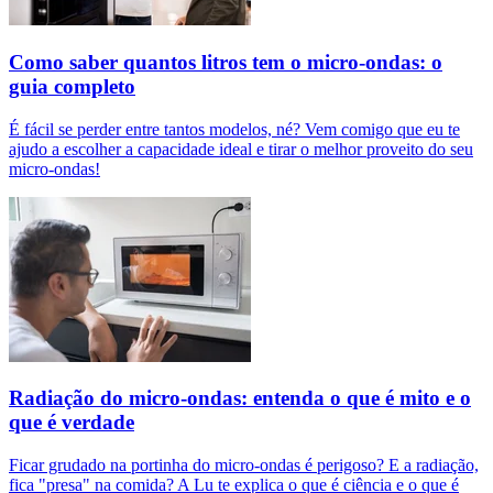
Como saber quantos litros tem o micro-ondas: o
guia completo
É fácil se perder entre tantos modelos, né? Vem comigo que eu te
ajudo a escolher a capacidade ideal e tirar o melhor proveito do seu
micro-ondas!
Radiação do micro-ondas: entenda o que é mito e o
que é verdade
Ficar grudado na portinha do micro-ondas é perigoso? E a radiação,
fica "presa" na comida? A Lu te explica o que é ciência e o que é