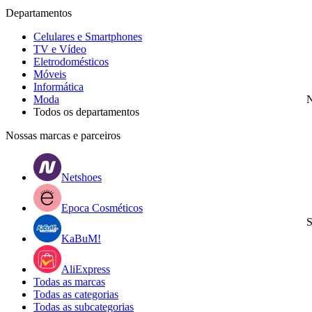
Departamentos
Celulares e Smartphones
TV e Vídeo
Eletrodomésticos
Móveis
Informática
Moda
N
Todos os departamentos
Nossas marcas e parceiros
Netshoes
Epoca Cosméticos
S
KaBuM!
AliExpress
Todas as marcas
Todas as categorias
Todas as subcategorias