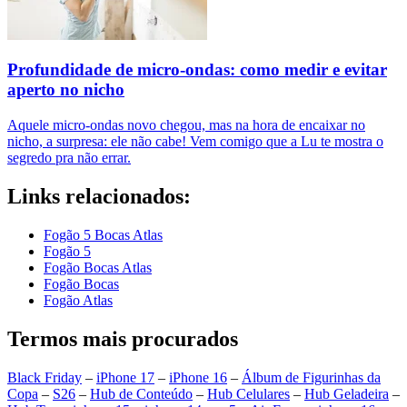
Profundidade de micro-ondas: como medir e evitar
aperto no nicho
Aquele micro-ondas novo chegou, mas na hora de encaixar no
nicho, a surpresa: ele não cabe! Vem comigo que a Lu te mostra o
segredo pra não errar.
Links relacionados:
Fogão 5 Bocas Atlas
Fogão 5
Fogão Bocas Atlas
Fogão Bocas
Fogão Atlas
Termos mais procurados
Black Friday
–
iPhone 17
–
iPhone 16
–
Álbum de Figurinhas da
Copa
–
S26
–
Hub de Conteúdo
–
Hub Celulares
–
Hub Geladeira
–