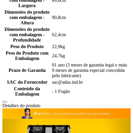
com embalagem -
49,8cm
Largura
Dimensões do produto
com embalagem -
90,8cm
Altura
Dimensões do produto
com embalagem -
62,4cm
Profundidade
Peso do Produto
22,9kg
Peso do Produto com
24,7kg
Embalagem
01 ano (3 meses de garantia legal e mais
Prazo de Garantia
9 meses de garantia especial concedida
pelo fabricante)
SAC do Fornecedor
sac@atlas.ind.br
Conteúdo da
- 1 Fogão
Embalagem
Detalhes do produto