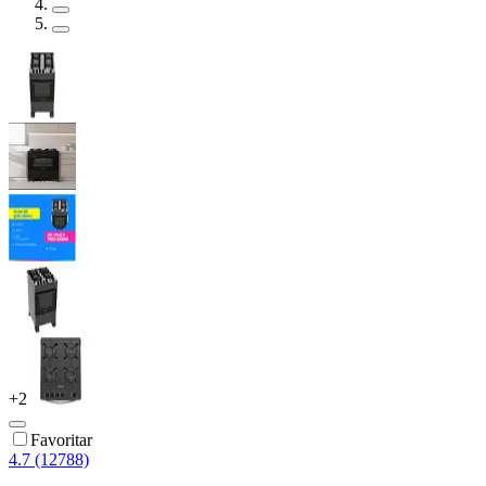
+
2
Favoritar
4.7 (12788)