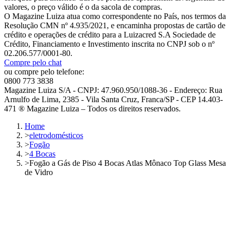
valores, o preço válido é o da sacola de compras.
O Magazine Luiza atua como correspondente no País, nos termos da
Resolução CMN nº 4.935/2021, e encaminha propostas de cartão de
crédito e operações de crédito para a Luizacred S.A Sociedade de
Crédito, Financiamento e Investimento inscrita no CNPJ sob o nº
02.206.577/0001-80.
Compre pelo chat
ou compre pelo telefone:
0800 773 3838
Magazine Luiza S/A - CNPJ: 47.960.950/1088-36 - Endereço: Rua
Arnulfo de Lima, 2385 - Vila Santa Cruz, Franca/SP - CEP 14.403-
471 ® Magazine Luiza – Todos os direitos reservados.
Home
>
eletrodomésticos
>
Fogão
>
4 Bocas
>
Fogão a Gás de Piso 4 Bocas Atlas Mônaco Top Glass Mesa
de Vidro