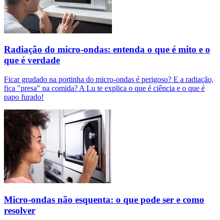
Radiação do micro-ondas: entenda o que é mito e o
que é verdade
Ficar grudado na portinha do micro-ondas é perigoso? E a radiação,
fica "presa" na comida? A Lu te explica o que é ciência e o que é
papo furado!
Micro-ondas não esquenta: o que pode ser e como
resolver