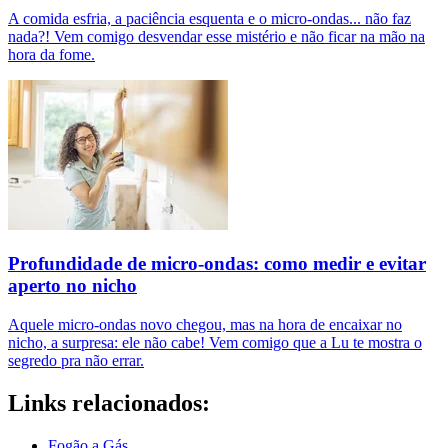
A comida esfria, a paciência esquenta e o micro-ondas... não faz
nada?! Vem comigo desvendar esse mistério e não ficar na mão na
hora da fome.
Profundidade de micro-ondas: como medir e evitar
aperto no nicho
Aquele micro-ondas novo chegou, mas na hora de encaixar no
nicho, a surpresa: ele não cabe! Vem comigo que a Lu te mostra o
segredo pra não errar.
Links relacionados:
Fogão a Gás