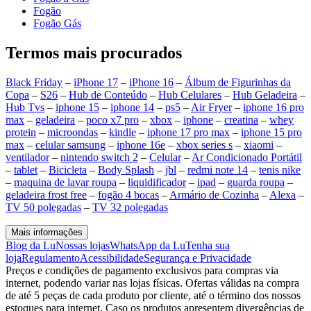
Fogão
Fogão Gás
Termos mais procurados
Black Friday
–
iPhone 17
–
iPhone 16
–
Álbum de Figurinhas da
Copa
–
S26
–
Hub de Conteúdo
–
Hub Celulares
–
Hub Geladeira
–
Hub Tvs
–
iphone 15
–
iphone 14
–
ps5
–
Air Fryer
–
iphone 16 pro
max
–
geladeira
–
poco x7 pro
–
xbox
–
iphone
–
creatina
–
whey
protein
–
microondas
–
kindle
–
iphone 17 pro max
–
iphone 15 pro
max
–
celular samsung
–
iphone 16e
–
xbox series s
–
xiaomi
–
ventilador
–
nintendo switch 2
–
Celular
–
Ar Condicionado Portátil
–
tablet
–
Bicicleta
–
Body Splash
–
jbl
–
redmi note 14
–
tenis nike
–
maquina de lavar roupa
–
liquidificador
–
ipad
–
guarda roupa
–
geladeira frost free
–
fogão 4 bocas
–
Armário de Cozinha
–
Alexa
–
TV 50 polegadas
–
TV 32 polegadas
Mais informações
Blog da Lu
Nossas lojas
WhatsApp da Lu
Tenha sua
loja
Regulamento
Acessibilidade
Segurança e Privacidade
Preços e condições de pagamento exclusivos para compras via
internet, podendo variar nas lojas físicas. Ofertas válidas na compra
de até 5 peças de cada produto por cliente, até o término dos nossos
estoques para internet. Caso os produtos apresentem divergências de