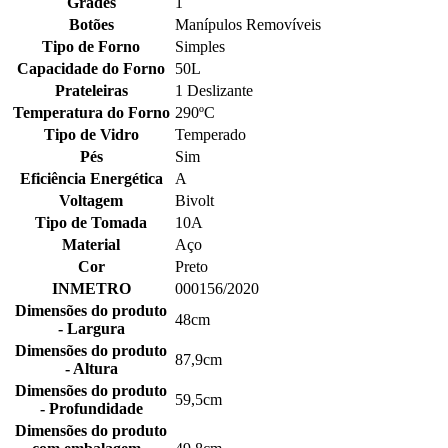
Grades
1
Botões
Manípulos Removíveis
Tipo de Forno
Simples
Capacidade do Forno
50L
Prateleiras
1 Deslizante
Temperatura do Forno
290ºC
Tipo de Vidro
Temperado
Pés
Sim
Eficiência Energética
A
Voltagem
Bivolt
Tipo de Tomada
10A
Material
Aço
Cor
Preto
INMETRO
000156/2020
Dimensões do produto
48cm
- Largura
Dimensões do produto
87,9cm
- Altura
Dimensões do produto
59,5cm
- Profundidade
Dimensões do produto