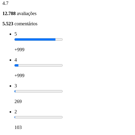
4.7
12.788
avaliações
5.523
comentários
5
+999
4
+999
3
269
2
103