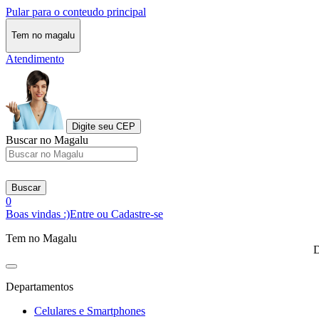
Pular para o conteudo principal
Tem no magalu
Atendimento
Digite seu CEP
Buscar no Magalu
Buscar
0
Boas vindas :)
Entre ou Cadastre-se
Tem no Magalu
D
Departamentos
Celulares e Smartphones