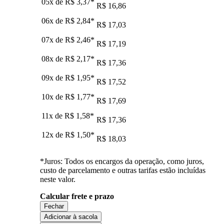
05x de
R$ 3,37
*
R$ 16,86
06x de
R$ 2,84
*
R$ 17,03
07x de
R$ 2,46
*
R$ 17,19
08x de
R$ 2,17
*
R$ 17,36
09x de
R$ 1,95
*
R$ 17,52
10x de
R$ 1,77
*
R$ 17,69
11x de
R$ 1,58
*
R$ 17,36
12x de
R$ 1,50
*
R$ 18,03
*Juros: Todos os encargos da operação, como juros,
custo de parcelamento e outras tarifas estão incluídas
neste valor.
Calcular frete e prazo
Fechar
Adicionar à sacola