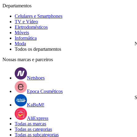
Departamentos
Celulares e Smartphones
TV e Vídeo
Eletrodomésticos
Móveis
Informática
Moda
N
Todos os departamentos
Nossas marcas e parceiros
Netshoes
Epoca Cosméticos
S
KaBuM!
AliExpress
Todas as marcas
Todas as categorias
Todas as subcategorias