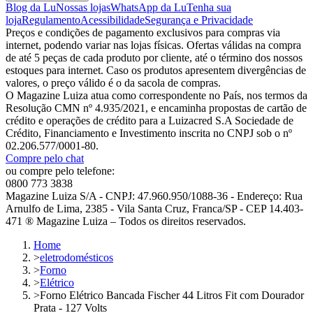
Blog da Lu
Nossas lojas
WhatsApp da Lu
Tenha sua
loja
Regulamento
Acessibilidade
Segurança e Privacidade
Preços e condições de pagamento exclusivos para compras via
internet, podendo variar nas lojas físicas. Ofertas válidas na compra
de até 5 peças de cada produto por cliente, até o término dos nossos
estoques para internet. Caso os produtos apresentem divergências de
valores, o preço válido é o da sacola de compras.
O Magazine Luiza atua como correspondente no País, nos termos da
Resolução CMN nº 4.935/2021, e encaminha propostas de cartão de
crédito e operações de crédito para a Luizacred S.A Sociedade de
Crédito, Financiamento e Investimento inscrita no CNPJ sob o nº
02.206.577/0001-80.
Compre pelo chat
ou compre pelo telefone:
0800 773 3838
Magazine Luiza S/A - CNPJ: 47.960.950/1088-36 - Endereço: Rua
Arnulfo de Lima, 2385 - Vila Santa Cruz, Franca/SP - CEP 14.403-
471 ® Magazine Luiza – Todos os direitos reservados.
Home
>
eletrodomésticos
>
Forno
>
Elétrico
>
Forno Elétrico Bancada Fischer 44 Litros Fit com Dourador
Prata - 127 Volts