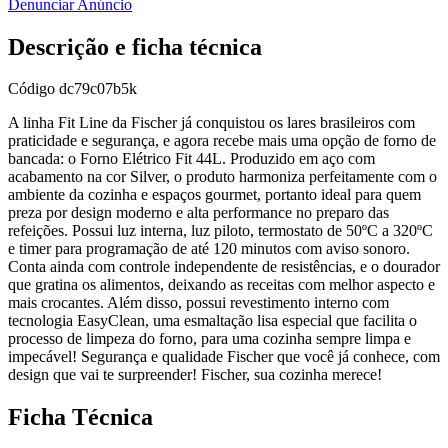
Denunciar Anúncio
Descrição e ficha técnica
Código
dc79c07b5k
A linha Fit Line da Fischer já conquistou os lares brasileiros com
praticidade e segurança, e agora recebe mais uma opção de forno de
bancada: o Forno Elétrico Fit 44L. Produzido em aço com
acabamento na cor Silver, o produto harmoniza perfeitamente com o
ambiente da cozinha e espaços gourmet, portanto ideal para quem
preza por design moderno e alta performance no preparo das
refeições. Possui luz interna, luz piloto, termostato de 50ºC a 320ºC
e timer para programação de até 120 minutos com aviso sonoro.
Conta ainda com controle independente de resistências, e o dourador
que gratina os alimentos, deixando as receitas com melhor aspecto e
mais crocantes. Além disso, possui revestimento interno com
tecnologia EasyClean, uma esmaltação lisa especial que facilita o
processo de limpeza do forno, para uma cozinha sempre limpa e
impecável! Segurança e qualidade Fischer que você já conhece, com
design que vai te surpreender! Fischer, sua cozinha merece!
Ficha Técnica