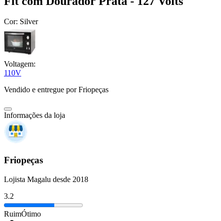
Fit com Dourador Prata - 127 Volts
Cor:
Silver
Voltagem:
110V
Vendido e entregue por
Friopeças
Informações da loja
Friopeças
Lojista Magalu desde 2018
3.2
Ruim
Ótimo