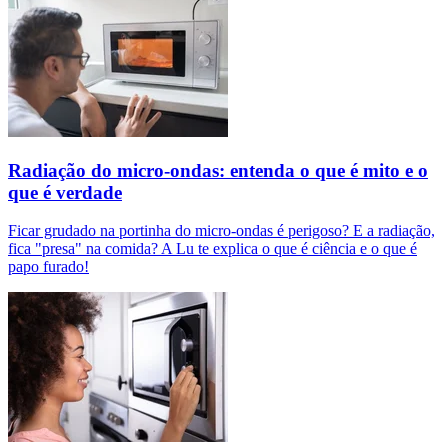
Radiação do micro-ondas: entenda o que é mito e o
que é verdade
Ficar grudado na portinha do micro-ondas é perigoso? E a radiação,
fica "presa" na comida? A Lu te explica o que é ciência e o que é
papo furado!