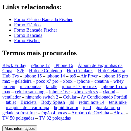
Links relacionados:
Forno Elétrico Bancada Fischer
Forno Elétrico
Forno Bancada Fischer
Forno Bancada
Forno Fischer
Termos mais procurados
Black Friday
–
iPhone 17
–
iPhone 16
–
Álbum de Figurinhas da
Copa
–
S26
–
Hub de Conteúdo
–
Hub Celulares
–
Hub Geladeira
–
Hub Tvs
–
iphone 15
–
iphone 14
–
ps5
–
Air Fryer
–
iphone 16 pro
max
–
geladeira
–
poco x7 pro
–
xbox
–
iphone
–
creatina
–
whey
protein
–
microondas
–
kindle
–
iphone 17 pro max
–
iphone 15 pro
max
–
celular samsung
–
iphone 16e
–
xbox series s
–
xiaomi
–
ventilador
–
nintendo switch 2
–
Celular
–
Ar Condicionado Portátil
–
tablet
–
Bicicleta
–
Body Splash
–
jbl
–
redmi note 14
–
tenis nike
–
maquina de lavar roupa
–
liquidificador
–
ipad
–
guarda roupa
–
geladeira frost free
–
fogão 4 bocas
–
Armário de Cozinha
–
Alexa
–
TV 50 polegadas
–
TV 32 polegadas
Mais informações