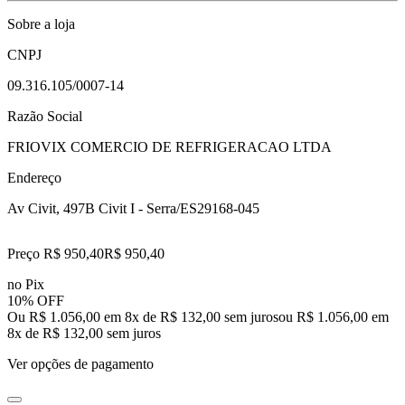
Sobre a loja
CNPJ
09.316.105/0007-14
Razão Social
FRIOVIX COMERCIO DE REFRIGERACAO LTDA
Endereço
Av Civit, 497
B Civit I - Serra/ES
29168-045
Preço R$ 950,40
R$
950
,
40
no Pix
10% OFF
Ou R$ 1.056,00 em 8x de R$ 132,00 sem juros
ou
R$ 1.056,00
em
8
x de
R$ 132,00
sem juros
Ver opções de pagamento