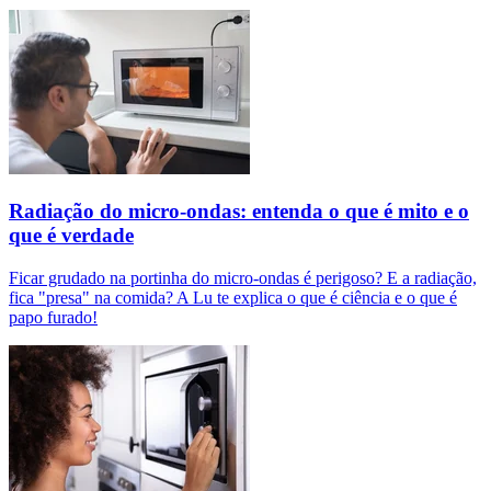
Radiação do micro-ondas: entenda o que é mito e o
que é verdade
Ficar grudado na portinha do micro-ondas é perigoso? E a radiação,
fica "presa" na comida? A Lu te explica o que é ciência e o que é
papo furado!