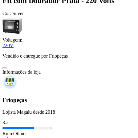
Fit com Dourador Prata - 220 Volts
Cor:
Silver
Voltagem:
220V
Vendido e entregue por
Friopeças
Informações da loja
Friopeças
Lojista Magalu desde 2018
3.2
Ruim
Ótimo