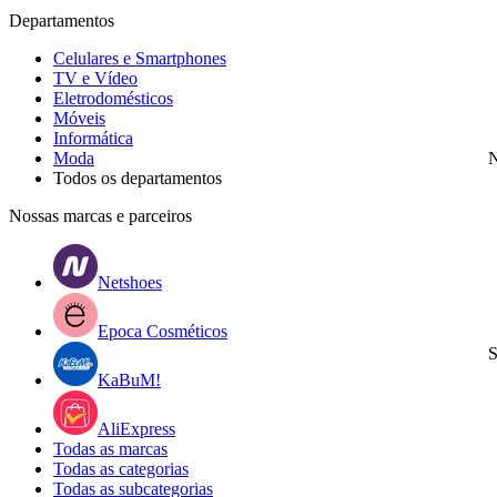
Departamentos
Celulares e Smartphones
TV e Vídeo
Eletrodomésticos
Móveis
Informática
Moda
N
Todos os departamentos
Nossas marcas e parceiros
Netshoes
Epoca Cosméticos
S
KaBuM!
AliExpress
Todas as marcas
Todas as categorias
Todas as subcategorias