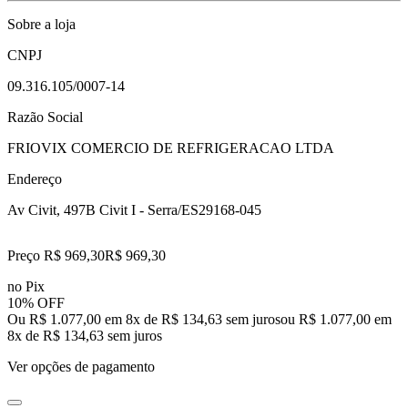
Sobre a loja
CNPJ
09.316.105/0007-14
Razão Social
FRIOVIX COMERCIO DE REFRIGERACAO LTDA
Endereço
Av Civit, 497
B Civit I - Serra/ES
29168-045
Preço R$ 969,30
R$
969
,
30
no Pix
10% OFF
Ou R$ 1.077,00 em 8x de R$ 134,63 sem juros
ou
R$ 1.077,00
em
8
x de
R$ 134,63
sem juros
Ver opções de pagamento