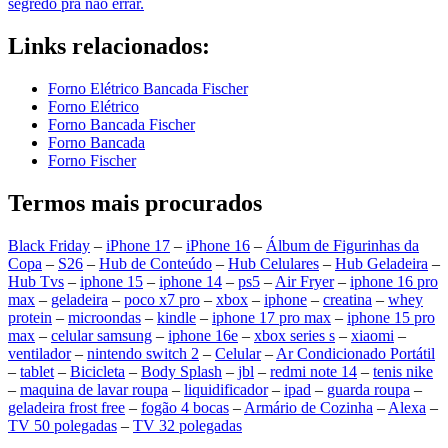
segredo pra não errar.
Links relacionados:
Forno Elétrico Bancada Fischer
Forno Elétrico
Forno Bancada Fischer
Forno Bancada
Forno Fischer
Termos mais procurados
Black Friday
–
iPhone 17
–
iPhone 16
–
Álbum de Figurinhas da
Copa
–
S26
–
Hub de Conteúdo
–
Hub Celulares
–
Hub Geladeira
–
Hub Tvs
–
iphone 15
–
iphone 14
–
ps5
–
Air Fryer
–
iphone 16 pro
max
–
geladeira
–
poco x7 pro
–
xbox
–
iphone
–
creatina
–
whey
protein
–
microondas
–
kindle
–
iphone 17 pro max
–
iphone 15 pro
max
–
celular samsung
–
iphone 16e
–
xbox series s
–
xiaomi
–
ventilador
–
nintendo switch 2
–
Celular
–
Ar Condicionado Portátil
–
tablet
–
Bicicleta
–
Body Splash
–
jbl
–
redmi note 14
–
tenis nike
–
maquina de lavar roupa
–
liquidificador
–
ipad
–
guarda roupa
–
geladeira frost free
–
fogão 4 bocas
–
Armário de Cozinha
–
Alexa
–
TV 50 polegadas
–
TV 32 polegadas