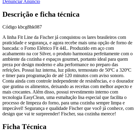
Denunciar Anúncio
Descrição e ficha técnica
Código
kbcg8hk087
A linha Fit Line da Fischer já conquistou os lares brasileiros com
praticidade e segurança, e agora recebe mais uma opção de forno de
bancada: o Forno Elétrico Fit 44L. Produzido em aço com
acabamento na cor Silver, o produto harmoniza perfeitamente com o
ambiente da cozinha e espaços gourmet, portanto ideal para quem
preza por design moderno e alta performance no preparo das
refeições. Possui luz interna, luz piloto, termostato de 50ºC a 320ºC
e timer para programação de até 120 minutos com aviso sonoro.
Conta ainda com controle independente de resistências, e o dourador
que gratina os alimentos, deixando as receitas com melhor aspecto e
mais crocantes. Além disso, possui revestimento interno com
tecnologia EasyClean, uma esmaltação lisa especial que facilita o
processo de limpeza do forno, para uma cozinha sempre limpa e
impecável! Segurança e qualidade Fischer que você já conhece, com
design que vai te surpreender! Fischer, sua cozinha merece!
Ficha Técnica