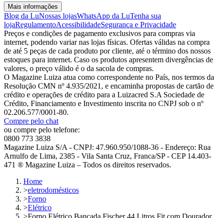
Mais informações
Blog da Lu
Nossas lojas
WhatsApp da Lu
Tenha sua
loja
Regulamento
Acessibilidade
Segurança e Privacidade
Preços e condições de pagamento exclusivos para compras via
internet, podendo variar nas lojas físicas. Ofertas válidas na compra
de até 5 peças de cada produto por cliente, até o término dos nossos
estoques para internet. Caso os produtos apresentem divergências de
valores, o preço válido é o da sacola de compras.
O Magazine Luiza atua como correspondente no País, nos termos da
Resolução CMN nº 4.935/2021, e encaminha propostas de cartão de
crédito e operações de crédito para a Luizacred S.A Sociedade de
Crédito, Financiamento e Investimento inscrita no CNPJ sob o nº
02.206.577/0001-80.
Compre pelo chat
ou compre pelo telefone:
0800 773 3838
Magazine Luiza S/A - CNPJ: 47.960.950/1088-36 - Endereço: Rua
Arnulfo de Lima, 2385 - Vila Santa Cruz, Franca/SP - CEP 14.403-
471 ® Magazine Luiza – Todos os direitos reservados.
Home
>
eletrodomésticos
>
Forno
>
Elétrico
>
Forno Elétrico Bancada Fischer 44 Litros Fit com Dourador