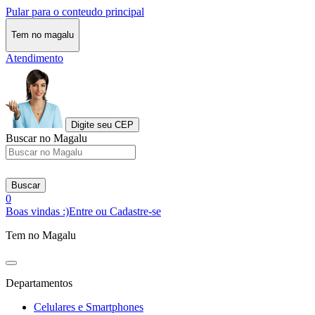
Pular para o conteudo principal
Tem no magalu
Atendimento
Digite seu CEP
Buscar no Magalu
Buscar
0
Boas vindas :)
Entre ou Cadastre-se
Tem no Magalu
Departamentos
Celulares e Smartphones