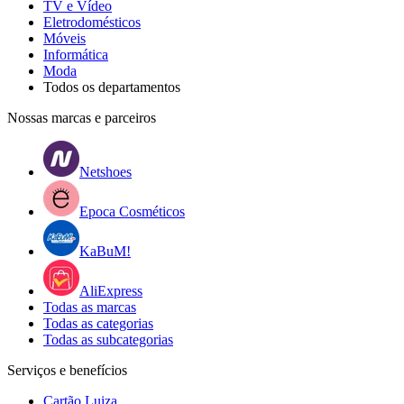
TV e Vídeo
Eletrodomésticos
Móveis
Informática
Moda
Todos os departamentos
Nossas marcas e parceiros
Netshoes
Epoca Cosméticos
KaBuM!
AliExpress
Todas as marcas
Todas as categorias
Todas as subcategorias
Serviços e benefícios
Cartão Luiza