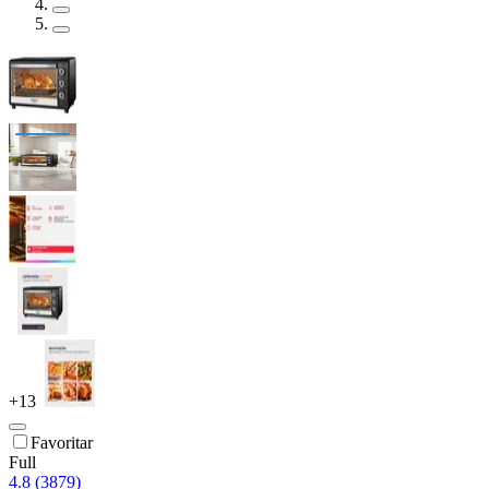
+
13
Favoritar
Full
4.8 (3879)