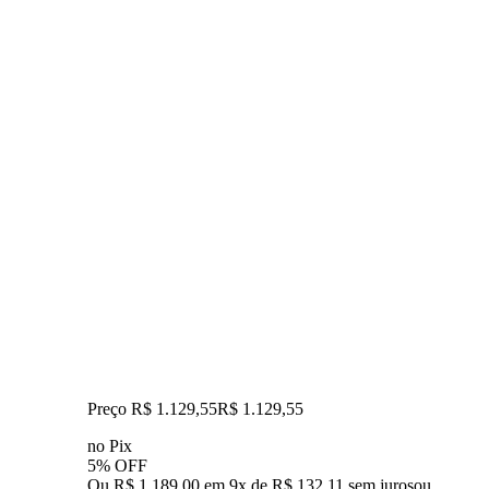
Preço R$ 1.129,55
R$
1.129
,
55
no Pix
5% OFF
Ou R$ 1.189,00 em 9x de R$ 132,11 sem juros
ou