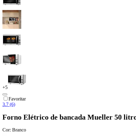
+
5
Favoritar
3.7 (6)
Forno Elétrico de bancada Mueller 50 li
Cor:
Branco