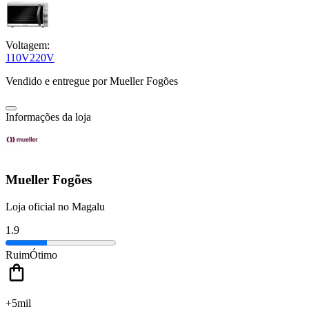
Voltagem:
110V
220V
Vendido e entregue por
Mueller Fogões
Informações da loja
Mueller Fogões
Loja oficial no Magalu
1.9
Ruim
Ótimo
+5mil