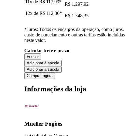
11x de
R$ 117,99
*
R$ 1.297,92
12x de
R$ 112,36
*
R$ 1.348,35
*Juros: Todos os encargos da operação, como juros,
custo de parcelamento e outras tarifas estão incluídas
neste valor.
Calcular frete e prazo
Fechar
Adicionar à sacola
Adicionar à sacola
Comprar agora
Informações da loja
Mueller Fogões
Loja oficial no Magalu