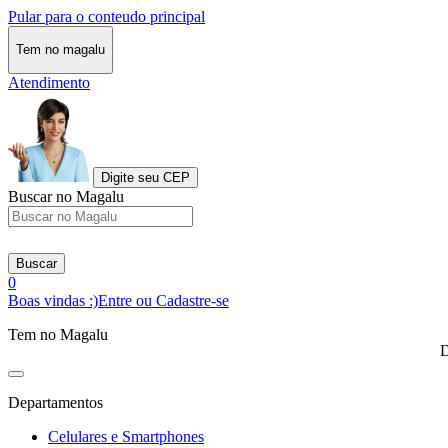
Pular para o conteudo principal
Tem no magalu
Atendimento
Digite seu CEP
Buscar no Magalu
Buscar
0
Boas vindas :)
Entre ou Cadastre-se
Tem no Magalu
D
Departamentos
Celulares e Smartphones