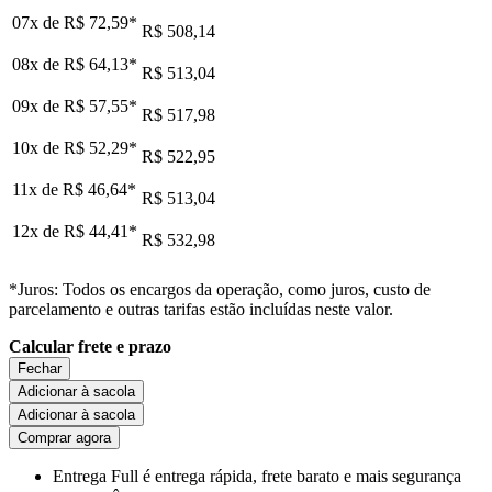
07x de
R$ 72,59
*
R$ 508,14
08x de
R$ 64,13
*
R$ 513,04
09x de
R$ 57,55
*
R$ 517,98
10x de
R$ 52,29
*
R$ 522,95
11x de
R$ 46,64
*
R$ 513,04
12x de
R$ 44,41
*
R$ 532,98
*Juros: Todos os encargos da operação, como juros, custo de
parcelamento e outras tarifas estão incluídas neste valor.
Calcular frete e prazo
Fechar
Adicionar à sacola
Adicionar à sacola
Comprar agora
Entrega Full
é entrega rápida, frete barato e mais segurança