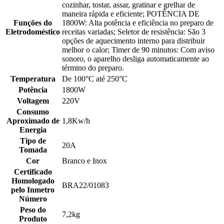
cozinhar, tostar, assar, gratinar e grelhar de
maneira rápida e eficiente; POTÊNCIA DE
Funções do
1800W: Alta potência e eficiência no preparo de
Eletrodoméstico
receitas variadas; Seletor de resistência: São 3
opções de aquecimento interno para distribuir
melhor o calor; Timer de 90 minutos: Com aviso
sonoro, o aparelho desliga automaticamente ao
término do preparo.
Temperatura
De 100°C até 250°C
Potência
1800W
Voltagem
220V
Consumo
Aproximado de
1,8Kw/h
Energia
Tipo de
20A
Tomada
Cor
Branco e Inox
Certificado
Homologado
BRA22/01083
pelo Inmetro
Número
Peso do
7,2kg
Produto