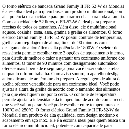
O forno elétrico de bancada Grand Family II FR-52-W da Mondial
é a escolha ideal para quem busca um produto multifuncional, com
alta potência e capacidade para preparar receitas para toda a família.
Com capacidade de 52 litros, o FR-52-W é ideal para preparar
receitas de todos os tamanhos. Além disso, ele é multifuncional:
aquece, cozinha, tosta, assa, gratina e grelha os alimentos. O forno
elétrico Grand Family II FR-52-W possui controle de temperatura,
grelha com regulagem de altura, timer de 90 minutos com
desligamento automático e alta potência de 1800W. O seletor de
resistência permite escolher entre 3 opções de aquecimento interno,
para distribuir melhor o calor e garantir um cozimento uniforme dos
alimentos. O timer de 90 minutos com desligamento automático
oferece mais liberdade e segurança para você fazer outras tarefas
enquanto o forno trabalha. Com aviso sonoro, o aparelho desliga
automaticamente ao término do preparo. A regulagem de altura da
grelha oferece versatilidade para um cozimento ideal. Você pode
ajustar a altura da grelha de acordo com o tamanho dos alimentos,
para que eles fiquem no ponto certo. O controle de temperatura
permite ajustar a intensidade da temperatura de acordo com a receita
que você vai preparar. Você pode escolher entre temperaturas de
100°C até 250°C. O forno elétrico Grand Family II FR-52-W da
Mondial é um produto de alta qualidade, com design moderno e
acabamento em aço inox. Ele é a escolha ideal para quem busca um
forno elétrico multifuncional, potente e com capacidade para