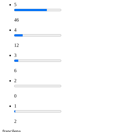
5
46
4
12
3
6
2
0
1
2
francilena