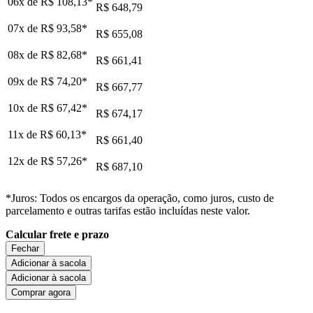
06x de
R$ 108,13
*
R$ 648,79
07x de
R$ 93,58
*
R$ 655,08
08x de
R$ 82,68
*
R$ 661,41
09x de
R$ 74,20
*
R$ 667,77
10x de
R$ 67,42
*
R$ 674,17
11x de
R$ 60,13
*
R$ 661,40
12x de
R$ 57,26
*
R$ 687,10
*Juros: Todos os encargos da operação, como juros, custo de
parcelamento e outras tarifas estão incluídas neste valor.
Calcular frete e prazo
Fechar
Adicionar à sacola
Adicionar à sacola
Comprar agora