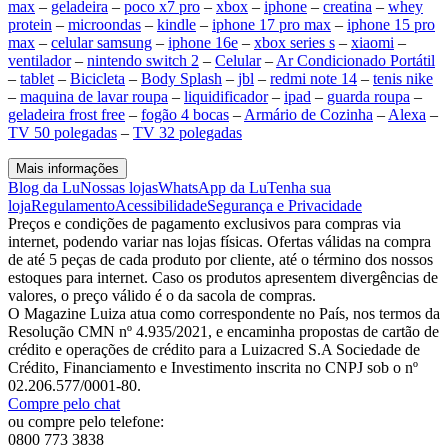
max
–
geladeira
–
poco x7 pro
–
xbox
–
iphone
–
creatina
–
whey
protein
–
microondas
–
kindle
–
iphone 17 pro max
–
iphone 15 pro
max
–
celular samsung
–
iphone 16e
–
xbox series s
–
xiaomi
–
ventilador
–
nintendo switch 2
–
Celular
–
Ar Condicionado Portátil
–
tablet
–
Bicicleta
–
Body Splash
–
jbl
–
redmi note 14
–
tenis nike
–
maquina de lavar roupa
–
liquidificador
–
ipad
–
guarda roupa
–
geladeira frost free
–
fogão 4 bocas
–
Armário de Cozinha
–
Alexa
–
TV 50 polegadas
–
TV 32 polegadas
Mais informações
Blog da Lu
Nossas lojas
WhatsApp da Lu
Tenha sua
loja
Regulamento
Acessibilidade
Segurança e Privacidade
Preços e condições de pagamento exclusivos para compras via
internet, podendo variar nas lojas físicas. Ofertas válidas na compra
de até 5 peças de cada produto por cliente, até o término dos nossos
estoques para internet. Caso os produtos apresentem divergências de
valores, o preço válido é o da sacola de compras.
O Magazine Luiza atua como correspondente no País, nos termos da
Resolução CMN nº 4.935/2021, e encaminha propostas de cartão de
crédito e operações de crédito para a Luizacred S.A Sociedade de
Crédito, Financiamento e Investimento inscrita no CNPJ sob o nº
02.206.577/0001-80.
Compre pelo chat
ou compre pelo telefone:
0800 773 3838