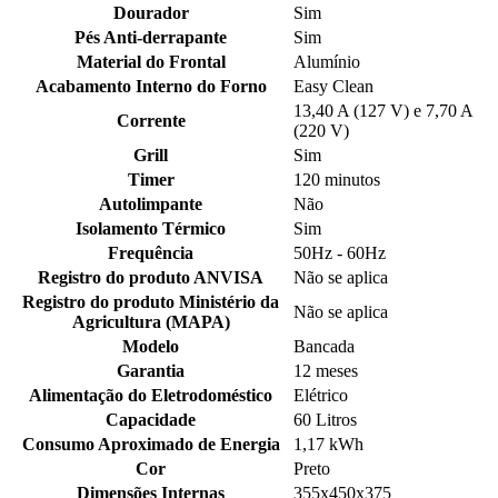
Dourador
Sim
Pés Anti-derrapante
Sim
Material do Frontal
Alumínio
Acabamento Interno do Forno
Easy Clean
13,40 A (127 V) e 7,70 A
Corrente
(220 V)
Grill
Sim
Timer
120 minutos
Autolimpante
Não
Isolamento Térmico
Sim
Frequência
50Hz - 60Hz
Registro do produto ANVISA
Não se aplica
Registro do produto Ministério da
Não se aplica
Agricultura (MAPA)
Modelo
Bancada
Garantia
12 meses
Alimentação do Eletrodoméstico
Elétrico
Capacidade
60 Litros
Consumo Aproximado de Energia
1,17 kWh
Cor
Preto
Dimensões Internas
355x450x375