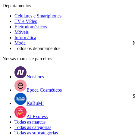
Departamentos
Celulares e Smartphones
TV e Vídeo
Eletrodomésticos
Móveis
Informática
Moda
N
Todos os departamentos
Nossas marcas e parceiros
Netshoes
Epoca Cosméticos
S
KaBuM!
AliExpress
Todas as marcas
Todas as categorias
Todas as subcategorias