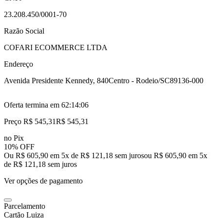
23.208.450/0001-70
Razão Social
COFARI ECOMMERCE LTDA
Endereço
Avenida Presidente Kennedy, 840
Centro - Rodeio/SC
89136-000
Oferta termina em
62:14:05
Preço R$ 545,31
R$
545
,
31
no Pix
10% OFF
Ou R$ 605,90 em 5x de R$ 121,18 sem juros
ou
R$ 605,90
em
5
x
de
R$ 121,18
sem juros
Ver opções de pagamento
Parcelamento
Cartão Luiza