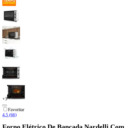
+
3
Favoritar
4.5 (66)
Forno Elétrico De Bancada Nardelli Com