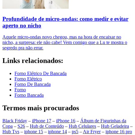
Profundidade de micro-ondas: como medir e evitar
aperto no nicho
Aquele micro-ondas novo chegou, mas na hora de encaixar no
nicho, a surpresa: ele não cabe! Vem comigo que a Lu te mostra o
segredo pra não errar.
Links relacionados:
Forno Elétrico De Bancada
Forno Elétrico
Forno De Bancada
Forno
Forno Bancada
Termos mais procurados
Black Friday
–
iPhone 17
–
iPhone 16
–
Álbum de Figurinhas da
Copa
–
S26
–
Hub de Conteúdo
–
Hub Celulares
–
Hub Geladeira
–
Hub Tvs
–
iphone 15
–
iphone 14
–
ps5
–
Air Fryer
–
iphone 16 pro