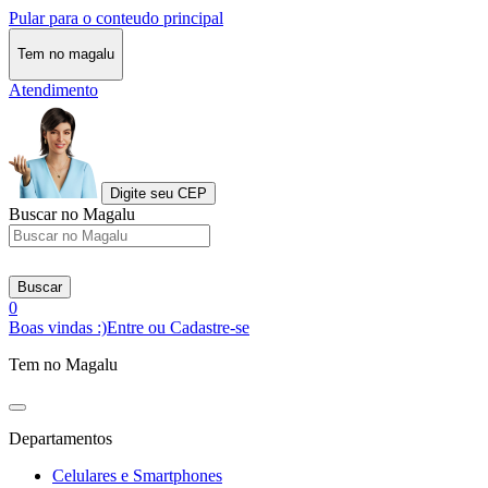
Pular para o conteudo principal
Tem no magalu
Atendimento
Digite seu CEP
Buscar no Magalu
Buscar
0
Boas vindas :)
Entre ou Cadastre-se
Tem no Magalu
Departamentos
Celulares e Smartphones