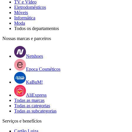
TV e Vídeo
Eletrodomésticos
Móveis
Informática
Moda
Todos os departamentos
Nossas marcas e parceiros
Netshoes
Epoca Cosméticos
KaBuM!
AliExpress
Todas as marcas
Todas as categorias
Todas as subcategorias
Serviços e benefícios
Cartão Luiza