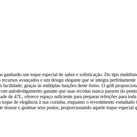
ganharão um toque especial de sabor e sofisticação. Do tipo multifunc
o recursos avançados e um design elegante que se integra perfeitamente
 facilidade, graças às múltiplas funções deste forno. O grill proporcio
com autodesligamento garante que suas receitas nunca passem do ponto
 de 47L, oferece espaço suficiente para preparar refeições para toda 
que de elegância à sua cozinha, enquanto o revestimento esmaltado fa
te dourar e gratinar seus pratos, proporcionando aquele toque especial 