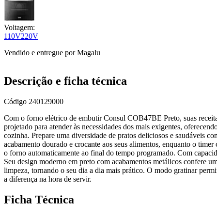
Voltagem:
110V
220V
Vendido e entregue por
Magalu
Descrição e ficha técnica
Código
240129000
Com o forno elétrico de embutir Consul COB47BE Preto, suas receitas 
projetado para atender às necessidades dos mais exigentes, oferecend
cozinha. Prepare uma diversidade de pratos deliciosos e saudáveis com
acabamento dourado e crocante aos seus alimentos, enquanto o timer 
o forno automaticamente ao final do tempo programado. Com capacidade
Seu design moderno em preto com acabamentos metálicos confere um to
limpeza, tornando o seu dia a dia mais prático. O modo gratinar permi
a diferença na hora de servir.
Ficha Técnica