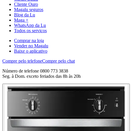
Cliente Ouro
Magalu seguros
Blog da Lu
Maga +
WhatsApp da Lu
Todos os serviços
Comprar na loja
Vender no Magalu
Baixe o aplicativo
Compre pelo telefone
Compre pelo chat
Número de telefone 0800 773 3838
Seg. à Dom. exceto feriados das 8h às 20h