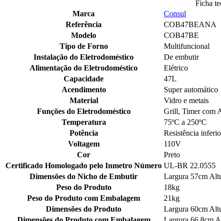
Ficha te
Marca
Consul
Referência
COB47BEANA
Modelo
COB47BE
Tipo de Forno
Multifuncional
Instalação do Eletrodoméstico
De embutir
Alimentação do Eletrodoméstico
Elétrico
Capacidade
47L
Acendimento
Super automático
Material
Vidro e metais
Funções do Eletrodoméstico
Grill, Timer com 
Temperatura
75ºC a 250ºC
Potência
Resistência infer
Voltagem
110V
Cor
Preto
Certificado Homologado pelo Inmetro Número
UL-BR 22.0555
Dimensões do Nicho de Embutir
Largura 57cm Alt
Peso do Produto
18kg
Peso do Produto com Embalagem
21kg
Dimensões do Produto
Largura 60cm Alt
Dimensões do Produto com Embalagem
Largura 66,8cm A