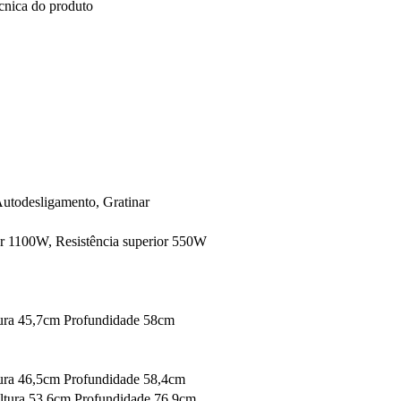
cnica do produto
Autodesligamento, Gratinar
ior 1100W, Resistência superior 550W
ura 45,7cm Profundidade 58cm
ura 46,5cm Profundidade 58,4cm
ltura 53,6cm Profundidade 76,9cm