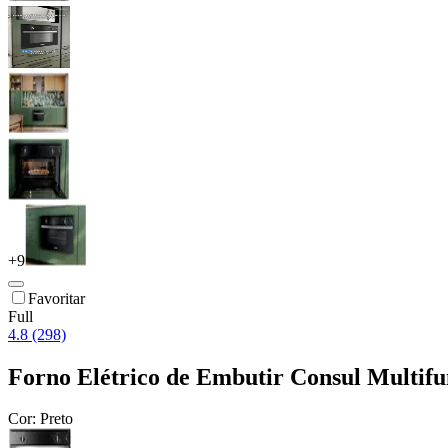
+
9
Favoritar
Full
4.8 (298)
Forno Elétrico de Embutir Consul Multif
Cor:
Preto