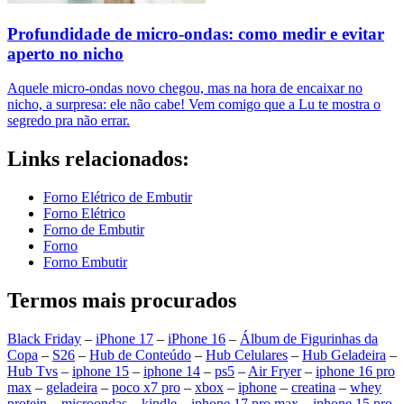
Profundidade de micro-ondas: como medir e evitar
aperto no nicho
Aquele micro-ondas novo chegou, mas na hora de encaixar no
nicho, a surpresa: ele não cabe! Vem comigo que a Lu te mostra o
segredo pra não errar.
Links relacionados:
Forno Elétrico de Embutir
Forno Elétrico
Forno de Embutir
Forno
Forno Embutir
Termos mais procurados
Black Friday
–
iPhone 17
–
iPhone 16
–
Álbum de Figurinhas da
Copa
–
S26
–
Hub de Conteúdo
–
Hub Celulares
–
Hub Geladeira
–
Hub Tvs
–
iphone 15
–
iphone 14
–
ps5
–
Air Fryer
–
iphone 16 pro
max
–
geladeira
–
poco x7 pro
–
xbox
–
iphone
–
creatina
–
whey
protein
–
microondas
–
kindle
–
iphone 17 pro max
–
iphone 15 pro