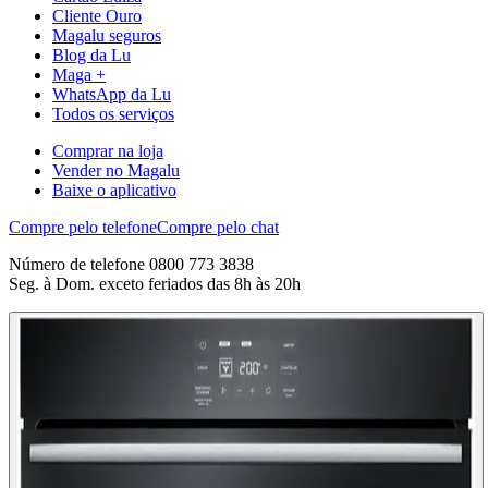
Cliente Ouro
Magalu seguros
Blog da Lu
Maga +
WhatsApp da Lu
Todos os serviços
Comprar na loja
Vender no Magalu
Baixe o aplicativo
Compre pelo telefone
Compre pelo chat
Número de telefone 0800 773 3838
Seg. à Dom. exceto feriados das 8h às 20h