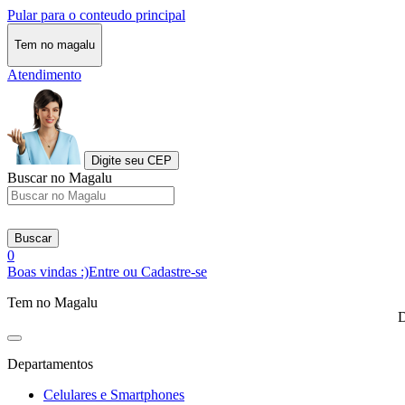
Pular para o conteudo principal
Tem no magalu
Atendimento
Digite seu CEP
Buscar no Magalu
Buscar
0
Boas vindas :)
Entre ou Cadastre-se
Tem no Magalu
D
Departamentos
Celulares e Smartphones