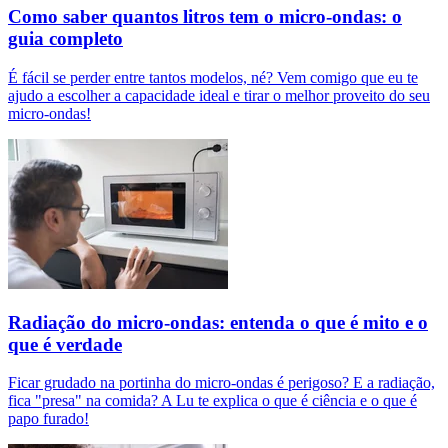
Como saber quantos litros tem o micro-ondas: o
guia completo
É fácil se perder entre tantos modelos, né? Vem comigo que eu te
ajudo a escolher a capacidade ideal e tirar o melhor proveito do seu
micro-ondas!
Radiação do micro-ondas: entenda o que é mito e o
que é verdade
Ficar grudado na portinha do micro-ondas é perigoso? E a radiação,
fica "presa" na comida? A Lu te explica o que é ciência e o que é
papo furado!