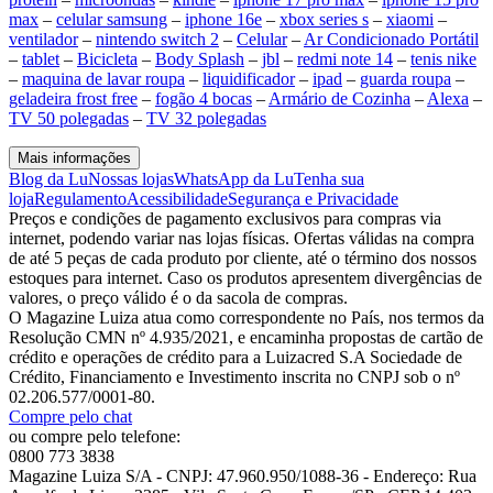
max
–
celular samsung
–
iphone 16e
–
xbox series s
–
xiaomi
–
ventilador
–
nintendo switch 2
–
Celular
–
Ar Condicionado Portátil
–
tablet
–
Bicicleta
–
Body Splash
–
jbl
–
redmi note 14
–
tenis nike
–
maquina de lavar roupa
–
liquidificador
–
ipad
–
guarda roupa
–
geladeira frost free
–
fogão 4 bocas
–
Armário de Cozinha
–
Alexa
–
TV 50 polegadas
–
TV 32 polegadas
Mais informações
Blog da Lu
Nossas lojas
WhatsApp da Lu
Tenha sua
loja
Regulamento
Acessibilidade
Segurança e Privacidade
Preços e condições de pagamento exclusivos para compras via
internet, podendo variar nas lojas físicas. Ofertas válidas na compra
de até 5 peças de cada produto por cliente, até o término dos nossos
estoques para internet. Caso os produtos apresentem divergências de
valores, o preço válido é o da sacola de compras.
O Magazine Luiza atua como correspondente no País, nos termos da
Resolução CMN nº 4.935/2021, e encaminha propostas de cartão de
crédito e operações de crédito para a Luizacred S.A Sociedade de
Crédito, Financiamento e Investimento inscrita no CNPJ sob o nº
02.206.577/0001-80.
Compre pelo chat
ou compre pelo telefone:
0800 773 3838
Magazine Luiza S/A - CNPJ: 47.960.950/1088-36 - Endereço: Rua