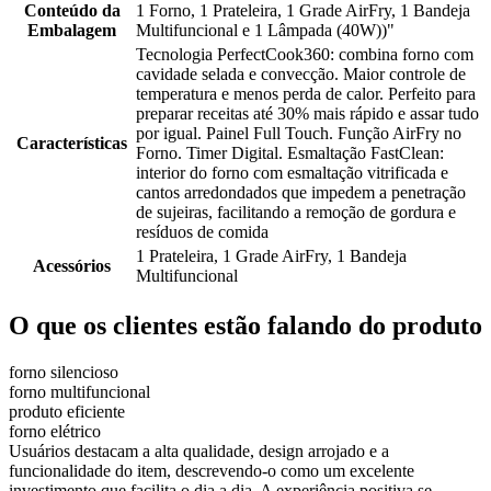
Conteúdo da
1 Forno, 1 Prateleira, 1 Grade AirFry, 1 Bandeja
Embalagem
Multifuncional e 1 Lâmpada (40W))"
Tecnologia PerfectCook360: combina forno com
cavidade selada e convecção. Maior controle de
temperatura e menos perda de calor. Perfeito para
preparar receitas até 30% mais rápido e assar tudo
por igual. Painel Full Touch. Função AirFry no
Características
Forno. Timer Digital. Esmaltação FastClean:
interior do forno com esmaltação vitrificada e
cantos arredondados que impedem a penetração
de sujeiras, facilitando a remoção de gordura e
resíduos de comida
1 Prateleira, 1 Grade AirFry, 1 Bandeja
Acessórios
Multifuncional
O que os clientes estão falando do produto
forno silencioso
forno multifuncional
produto eficiente
forno elétrico
Usuários destacam a alta qualidade, design arrojado e a
funcionalidade do item, descrevendo-o como um excelente
investimento que facilita o dia a dia. A experiência positiva se