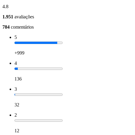
4.8
1.951
avaliações
784
comentários
5
+999
4
136
3
32
2
12