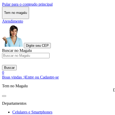
Pular para o conteudo principal
Tem no magalu
Atendimento
Digite seu CEP
Buscar no Magalu
Buscar
0
Boas vindas :)
Entre ou Cadastre-se
Tem no Magalu
D
Departamentos
Celulares e Smartphones