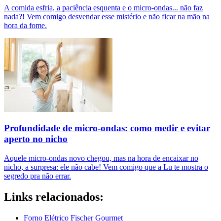
A comida esfria, a paciência esquenta e o micro-ondas... não faz
nada?! Vem comigo desvendar esse mistério e não ficar na mão na
hora da fome.
Profundidade de micro-ondas: como medir e evitar
aperto no nicho
Aquele micro-ondas novo chegou, mas na hora de encaixar no
nicho, a surpresa: ele não cabe! Vem comigo que a Lu te mostra o
segredo pra não errar.
Links relacionados:
Forno Elétrico Fischer Gourmet