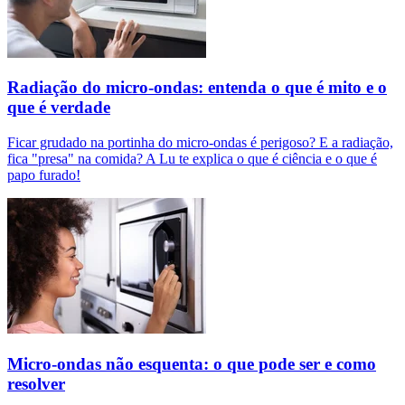
Radiação do micro-ondas: entenda o que é mito e o
que é verdade
Ficar grudado na portinha do micro-ondas é perigoso? E a radiação,
fica "presa" na comida? A Lu te explica o que é ciência e o que é
papo furado!
Micro-ondas não esquenta: o que pode ser e como
resolver