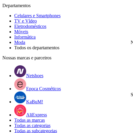
Departamentos
Celulares e Smartphones
TV e Vídeo
Eletrodomésticos
Móveis
Informática
Moda
N
Todos os departamentos
Nossas marcas e parceiros
Netshoes
Epoca Cosméticos
S
KaBuM!
AliExpress
Todas as marcas
Todas as categorias
Todas as subcategorias