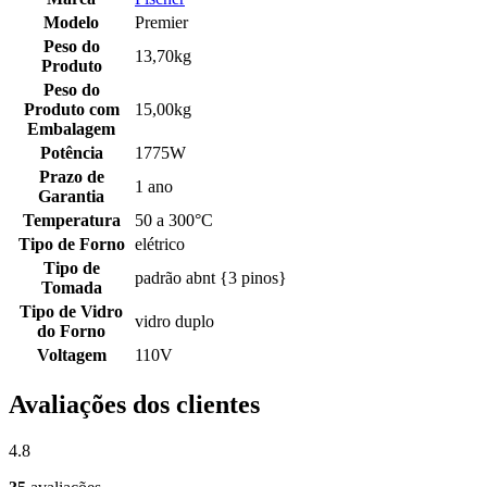
Modelo
Premier
Peso do
13,70kg
Produto
Peso do
Produto com
15,00kg
Embalagem
Potência
1775W
Prazo de
1 ano
Garantia
Temperatura
50 a 300°C
Tipo de Forno
elétrico
Tipo de
padrão abnt {3 pinos}
Tomada
Tipo de Vidro
vidro duplo
do Forno
Voltagem
110V
Avaliações dos clientes
4.8