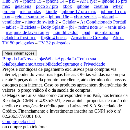
Hub Tvs
–
iphone 15
–
iphone 14
–
ps5
–
Air Fryer
–
iphone 16 pro
max
–
geladeira
–
poco x7 pro
–
xbox
–
iphone
–
creatina
–
whey
protein
–
microondas
–
kindle
–
iphone 17 pro max
–
iphone 15 pro
max
–
celular samsung
–
iphone 16e
–
xbox series s
–
xiaomi
–
ventilador
–
nintendo switch 2
–
Celular
–
Ar Condicionado Portátil
–
tablet
–
Bicicleta
–
Body Splash
–
jbl
–
redmi note 14
–
tenis nike
–
maquina de lavar roupa
–
liquidificador
–
ipad
–
guarda roupa
–
geladeira frost free
–
fogão 4 bocas
–
Armário de Cozinha
–
Alexa
–
TV 50 polegadas
–
TV 32 polegadas
Mais informações
Blog da Lu
Nossas lojas
WhatsApp da Lu
Tenha sua
loja
Regulamento
Acessibilidade
Segurança e Privacidade
Preços e condições de pagamento exclusivos para compras via
internet, podendo variar nas lojas físicas. Ofertas válidas na compra
de até 5 peças de cada produto por cliente, até o término dos nossos
estoques para internet. Caso os produtos apresentem divergências de
valores, o preço válido é o da sacola de compras.
O Magazine Luiza atua como correspondente no País, nos termos da
Resolução CMN nº 4.935/2021, e encaminha propostas de cartão de
crédito e operações de crédito para a Luizacred S.A Sociedade de
Crédito, Financiamento e Investimento inscrita no CNPJ sob o nº
02.206.577/0001-80.
Compre pelo chat
ou compre pelo telefone: