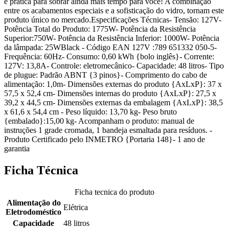
e prática para sobrar ainda mais tempo para você! A combinação
entre os acabamentos especiais e a sofisticação do vidro, tornam este
produto único no mercado.Especificações Técnicas- Tensão: 127V-
Potência Total do Produto: 1775W- Potência da Resistência
Superior:750W- Potência da Resistência Inferior: 1000W- Potência
da lâmpada: 25WBlack - Código EAN 127V :789 651332 050-5-
Frequência: 60Hz- Consumo: 0,60 kWh {bolo inglês}- Corrente:
127V: 13,8A- Controle: eletromecânico- Capacidade: 48 litros- Tipo
de plugue: Padrão ABNT {3 pinos}- Comprimento do cabo de
alimentação: 1,0m- Dimensões externas do produto {AxLxP}: 37 x
57,5 x 52,4 cm- Dimensões internas do produto {AxLxP}: 27,5 x
39,2 x 44,5 cm- Dimensões externas da embalagem {AxLxP}: 38,5
x 61,6 x 54,4 cm - Peso líquido: 13,70 kg- Peso bruto
{embalado}:15,00 kg- Acompanham o produto: manual de
instruções 1 grade cromada, 1 bandeja esmaltada para resíduos. -
Produto Certificado pelo INMETRO {Portaria 148}- 1 ano de
garantia
Ficha Técnica
Ficha tecnica do produto
Alimentação do
Elétrica
Eletrodoméstico
Capacidade
48 litros