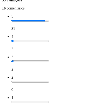
35
avaliações
16
comentários
5
31
4
2
3
2
2
0
1