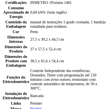
Certificações
INMETRO {Portaria 148}
Consumo
Aproximado de
0,60 kWh {bolo inglês}
Energia
Conteúdo da
manual de instruções 1 grade cromada, 1 bandeja
Embalagem
esmaltada para resíduos.
Cor
Preto
Dimensões
27,5 x 39,2 x 44,5 cm
Internas
Dimensões do
37 x 57,5 x 52,4 cm
Produto
Dimensões do
Produto com
38,5 x 61,6 x 54,4 cm
Embalagem
Controle Independente das resistências,
Dourador, Timer com programação até 120
Funções do
minutos com aviso sonoro, termostato com
Eletrodoméstico
controle automático de temperatura, de 50 a
300°C.
Instalação do
Bancada
Eletrodoméstico
Linha
Premier
Marca
Fischer