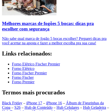
Melhores marcas de fogões 5 bocas: dicas pra
escolher com segurança
Não sabe qual marca de fogão 5 bocas escolher? Preparei dicas pra
você acertar na aposta e fazer a melhor escolha pra sua casa!
Links relacionados:
Forno Elétrico Fischer Premier
Forno Elétrico
Forno Fischer Premier
Forno Fischer
Forno Premier
Termos mais procurados
Black Friday
–
iPhone 17
–
iPhone 16
–
Álbum de Figurinhas da
Copa
–
S26
–
Hub de Conteúdo
–
Hub Celulares
–
Hub Geladeira
–