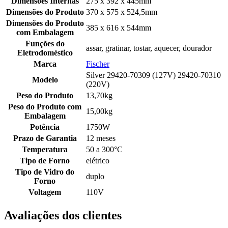
Dimensões Internas
275 x 392 x 445mm
Dimensões do Produto
370 x 575 x 524,5mm
Dimensões do Produto
385 x 616 x 544mm
com Embalagem
Funções do
assar, gratinar, tostar, aquecer, dourador
Eletrodoméstico
Marca
Fischer
Silver 29420-70309 (127V) 29420-70310
Modelo
(220V)
Peso do Produto
13,70kg
Peso do Produto com
15,00kg
Embalagem
Potência
1750W
Prazo de Garantia
12 meses
Temperatura
50 a 300°C
Tipo de Forno
elétrico
Tipo de Vidro do
duplo
Forno
Voltagem
110V
Avaliações dos clientes