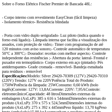
Sobre o Forno Elétrico Fischer Premier de Bancada 48L:
- Corpo interno com revestimento EasyClean (fácil limpeza)
- Isolamento térmico- Resistência blindada
- Porta com vidro duplo serigrafado- Luz piloto (indica quando o
forno está ligado);- Lâmpada interna que facilita a visualização dos
assados, com proteção de vidro;- Timer com programação de até
120 minutos com aviso sonoro;- Controle automático de temperatura
50°C a 300°C;- Dourador: receitas com melhor aspecto;- Controle
independente das resistências ;- Abertura da porta: lateral- Frontal e
puxador em termoplástico- Corpo externo em aço (pintado)- Pés
antiderrapantes- Grade cromada - removível- Bandeja esmaltada
para resíduos - removível
Especificações:
Modelo: Silver 29420-70309 (127V) 29420-70310
(220V) Tensão: 127V ou 220VPotência Total do Produto:
1750WPotência da lâmpada: 25WConsumo: 0,60 kWh (bolo
inglês)Corrente: 127V: 13,8ACorrente: 220V: 7,95AControle:
eletromecânicoCapacidade: 48 litrosDimensões externas da
embalagem (AxLxP): 385 x 616 x 544mmDimensões externas do
produto (AxLxP): 370 x 575 x 524,5mmDimensões internas do
produto (AxLxP): 275 x 392 x 445mmPeso líquido: 13,70 kgPeso
bruto (embalado):15,00 kgAcompanham o produto: manual de