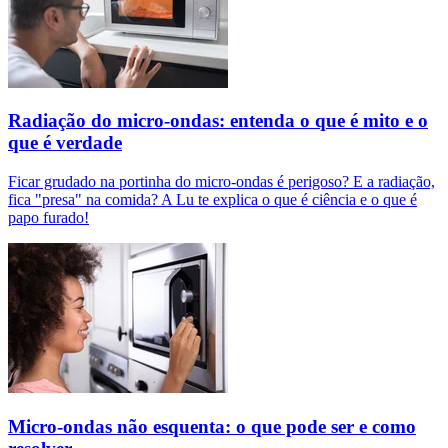
Radiação do micro-ondas: entenda o que é mito e o
que é verdade
Ficar grudado na portinha do micro-ondas é perigoso? E a radiação,
fica "presa" na comida? A Lu te explica o que é ciência e o que é
papo furado!
Micro-ondas não esquenta: o que pode ser e como