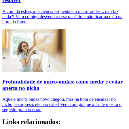
resolver
A comida esfria, a paciência esquenta e o micro-ondas... não faz
nada?! Vem comigo desvendar esse mistério e não ficar na mão na
hora da fome.
Profundidade de micro-ondas: como medir e evitar
aperto no nicho
Aquele micro-ondas novo chegou, mas na hora de encaixar no
nicho, a surpresa: ele não cabe! Vem comigo que a Lu te mostra o
segredo pra não errar.
Links relacionados: