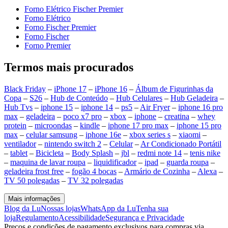
Forno Elétrico Fischer Premier
Forno Elétrico
Forno Fischer Premier
Forno Fischer
Forno Premier
Termos mais procurados
Black Friday
–
iPhone 17
–
iPhone 16
–
Álbum de Figurinhas da
Copa
–
S26
–
Hub de Conteúdo
–
Hub Celulares
–
Hub Geladeira
–
Hub Tvs
–
iphone 15
–
iphone 14
–
ps5
–
Air Fryer
–
iphone 16 pro
max
–
geladeira
–
poco x7 pro
–
xbox
–
iphone
–
creatina
–
whey
protein
–
microondas
–
kindle
–
iphone 17 pro max
–
iphone 15 pro
max
–
celular samsung
–
iphone 16e
–
xbox series s
–
xiaomi
–
ventilador
–
nintendo switch 2
–
Celular
–
Ar Condicionado Portátil
–
tablet
–
Bicicleta
–
Body Splash
–
jbl
–
redmi note 14
–
tenis nike
–
maquina de lavar roupa
–
liquidificador
–
ipad
–
guarda roupa
–
geladeira frost free
–
fogão 4 bocas
–
Armário de Cozinha
–
Alexa
–
TV 50 polegadas
–
TV 32 polegadas
Mais informações
Blog da Lu
Nossas lojas
WhatsApp da Lu
Tenha sua
loja
Regulamento
Acessibilidade
Segurança e Privacidade
Preços e condições de pagamento exclusivos para compras via