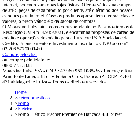
internet, podendo variar nas lojas físicas. Ofertas válidas na compra
de até 5 peças de cada produto por cliente, até o término dos nossos
estoques para internet. Caso os produtos apresentem divergências de
valores, o preço válido é o da sacola de compras.
O Magazine Luiza atua como correspondente no País, nos termos da
Resolução CMN nº 4.935/2021, e encaminha propostas de cartão de
crédito e operações de crédito para a Luizacred S.A Sociedade de
Crédito, Financiamento e Investimento inscrita no CNPJ sob o nº
02.206.577/0001-80.
Compre pelo chat
ou compre pelo telefone:
0800 773 3838
Magazine Luiza S/A - CNPJ: 47.960.950/1088-36 - Endereço: Rua
Arnulfo de Lima, 2385 - Vila Santa Cruz, Franca/SP - CEP 14.403-
471 ® Magazine Luiza – Todos os direitos reservados.
Home
>
eletrodomésticos
>
Forno
>
Elétrico
>
Forno Elétrico Fischer Premier de Bancada 48L Silver