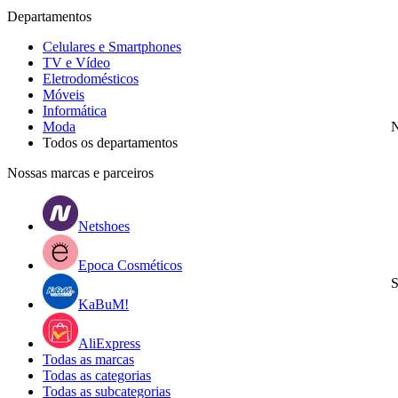
Departamentos
Celulares e Smartphones
TV e Vídeo
Eletrodomésticos
Móveis
Informática
Moda
N
Todos os departamentos
Nossas marcas e parceiros
Netshoes
Epoca Cosméticos
S
KaBuM!
AliExpress
Todas as marcas
Todas as categorias
Todas as subcategorias