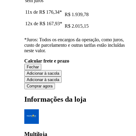
sem juros
11x de
R$ 176,34
*
R$ 1.939,78
12x de
R$ 167,93
*
R$ 2.015,15
*Juros: Todos os encargos da operação, como juros,
custo de parcelamento e outras tarifas estão incluídas
neste valor.
Calcular frete e prazo
Fechar
Adicionar à sacola
Adicionar à sacola
Comprar agora
Informações da loja
Multiloja