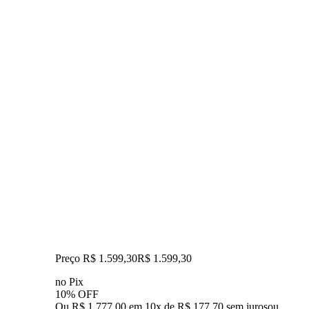
Preço R$ 1.599,30
R$
1.599
,
30
no Pix
10% OFF
Ou R$ 1.777,00 em 10x de R$ 177,70 sem juros
ou