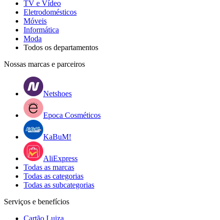
TV e Vídeo
Eletrodomésticos
Móveis
Informática
Moda
Todos os departamentos
Nossas marcas e parceiros
Netshoes
Epoca Cosméticos
KaBuM!
AliExpress
Todas as marcas
Todas as categorias
Todas as subcategorias
Serviços e benefícios
Cartão Luiza