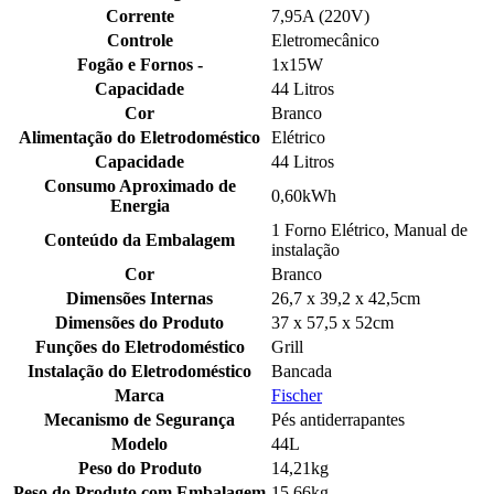
Corrente
7,95A (220V)
Controle
Eletromecânico
Fogão e Fornos -
1x15W
Capacidade
44 Litros
Cor
Branco
Alimentação do Eletrodoméstico
Elétrico
Capacidade
44 Litros
Consumo Aproximado de
0,60kWh
Energia
1 Forno Elétrico, Manual de
Conteúdo da Embalagem
instalação
Cor
Branco
Dimensões Internas
26,7 x 39,2 x 42,5cm
Dimensões do Produto
37 x 57,5 x 52cm
Funções do Eletrodoméstico
Grill
Instalação do Eletrodoméstico
Bancada
Marca
Fischer
Mecanismo de Segurança
Pés antiderrapantes
Modelo
44L
Peso do Produto
14,21kg
Peso do Produto com Embalagem
15,66kg