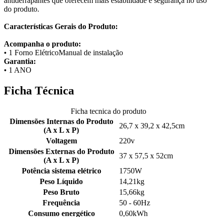
antiderrapantes que oferecem mais estabilidade e segurança no uso
do produto.
Características Gerais do Produto:
Acompanha o produto:
• 1 Forno ElétricoManual de instalação
Garantia:
• 1 ANO
Ficha Técnica
Ficha tecnica do produto
Dimensões Internas do Produto
26,7 x 39,2 x 42,5cm
(A x L x P)
Voltagem
220v
Dimensões Externas do Produto
37 x 57,5 x 52cm
(A x L x P)
Potência sistema elétrico
1750W
Peso Líquido
14,21kg
Peso Bruto
15,66kg
Frequência
50 - 60Hz
Consumo energético
0,60kWh