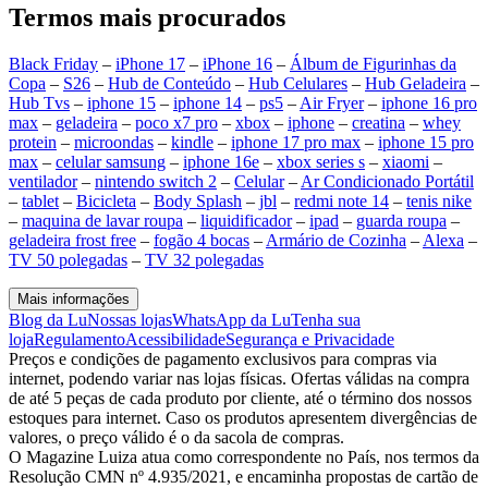
Termos mais procurados
Black Friday
–
iPhone 17
–
iPhone 16
–
Álbum de Figurinhas da
Copa
–
S26
–
Hub de Conteúdo
–
Hub Celulares
–
Hub Geladeira
–
Hub Tvs
–
iphone 15
–
iphone 14
–
ps5
–
Air Fryer
–
iphone 16 pro
max
–
geladeira
–
poco x7 pro
–
xbox
–
iphone
–
creatina
–
whey
protein
–
microondas
–
kindle
–
iphone 17 pro max
–
iphone 15 pro
max
–
celular samsung
–
iphone 16e
–
xbox series s
–
xiaomi
–
ventilador
–
nintendo switch 2
–
Celular
–
Ar Condicionado Portátil
–
tablet
–
Bicicleta
–
Body Splash
–
jbl
–
redmi note 14
–
tenis nike
–
maquina de lavar roupa
–
liquidificador
–
ipad
–
guarda roupa
–
geladeira frost free
–
fogão 4 bocas
–
Armário de Cozinha
–
Alexa
–
TV 50 polegadas
–
TV 32 polegadas
Mais informações
Blog da Lu
Nossas lojas
WhatsApp da Lu
Tenha sua
loja
Regulamento
Acessibilidade
Segurança e Privacidade
Preços e condições de pagamento exclusivos para compras via
internet, podendo variar nas lojas físicas. Ofertas válidas na compra
de até 5 peças de cada produto por cliente, até o término dos nossos
estoques para internet. Caso os produtos apresentem divergências de
valores, o preço válido é o da sacola de compras.
O Magazine Luiza atua como correspondente no País, nos termos da
Resolução CMN nº 4.935/2021, e encaminha propostas de cartão de