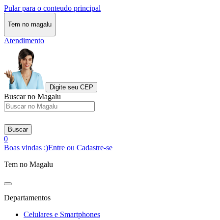
Pular para o conteudo principal
Tem no magalu
Atendimento
Digite seu CEP
Buscar no Magalu
Buscar
0
Boas vindas :)
Entre ou Cadastre-se
Tem no Magalu
Departamentos
Celulares e Smartphones