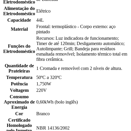
Eletrodoméstico
Alimentação do
Elétrico
Eletrodoméstico
Capacidade
44L
Frontal: termoplástico - Corpo externo: aço
Material
pintado
Recursos: Luz indicadora de funcionamento;
Timer de até 120min; Desligamento automático;
Funções do
Autolimpante; Grill; Bandeja para resíduos
Eletrodoméstico
esmaltada removível; Isolamento térmico total em
fibra cerâmica.
Quantidade de
1 Cromada e removível com 2 níveis de altura.
Prateleiras
Temperatura
50ºC a 320ºC
Potência
1,750W
Voltagem
220V
Consumo
Aproximado de
0,60kWh (bolo inglês)
Energia
Cor
Branco
Certificado
Homologado
NBR 14136/2002
pelo Inmetro