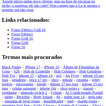
Aquele micro-ondas novo chegou, mas na hora de encaixar no
nicho, a surpresa: ele não cabe! Vem comigo que a Lu te mostra o
segredo pra não errar.
Links relacionados:
Forno Elétrico Grill 16
Forno Elétrico
Forno Grill 16
Forno Grill
Forno 16
Termos mais procurados
Black Friday
–
iPhone 17
–
iPhone 16
–
Álbum de Figurinhas da
Copa
–
S26
–
Hub de Conteúdo
–
Hub Celulares
–
Hub Geladeira
–
Hub Tvs
–
iphone 15
–
iphone 14
–
ps5
–
Air Fryer
–
iphone 16 pro
max
–
geladeira
–
poco x7 pro
–
xbox
–
iphone
–
creatina
–
whey
protein
–
microondas
–
kindle
–
iphone 17 pro max
–
iphone 15 pro
max
–
celular samsung
–
iphone 16e
–
xbox series s
–
xiaomi
–
ventilador
–
nintendo switch 2
–
Celular
–
Ar Condicionado Portátil
–
tablet
–
Bicicleta
–
Body Splash
–
jbl
–
redmi note 14
–
tenis nike
–
maquina de lavar roupa
–
liquidificador
–
ipad
–
guarda roupa
–
geladeira frost free
–
fogão 4 bocas
–
Armário de Cozinha
–
Alexa
–