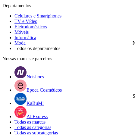
Departamentos
Celulares e Smartphones
TV e Vídeo
Eletrodomésticos
Móveis
Informática
Moda
N
Todos os departamentos
Nossas marcas e parceiros
Netshoes
Epoca Cosméticos
S
KaBuM!
AliExpress
Todas as marcas
Todas as categorias
Todas as subcategorias