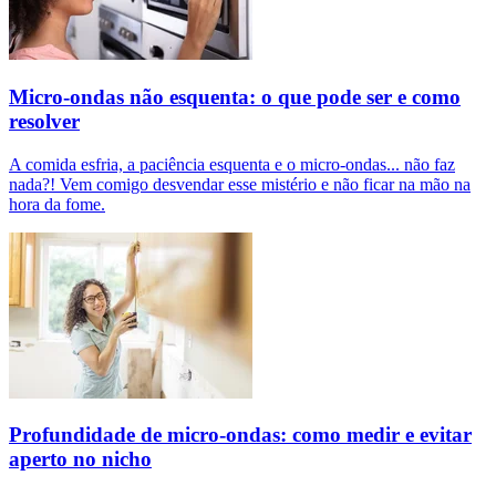
Micro-ondas não esquenta: o que pode ser e como
resolver
A comida esfria, a paciência esquenta e o micro-ondas... não faz
nada?! Vem comigo desvendar esse mistério e não ficar na mão na
hora da fome.
Profundidade de micro-ondas: como medir e evitar
aperto no nicho