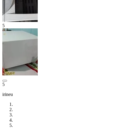
5
5
irineu