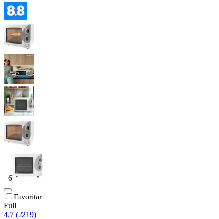
+
6
Favoritar
Full
4.7 (2219)