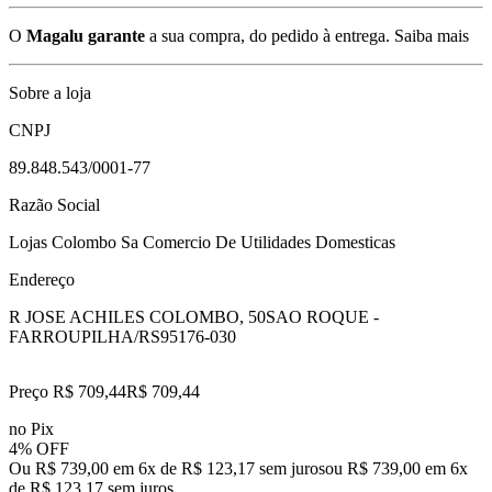
O
Magalu garante
a sua compra, do pedido à entrega.
Saiba mais
Sobre a loja
CNPJ
89.848.543/0001-77
Razão Social
Lojas Colombo Sa Comercio De Utilidades Domesticas
Endereço
R JOSE ACHILES COLOMBO, 50
SAO ROQUE -
FARROUPILHA/RS
95176-030
Preço R$ 709,44
R$
709
,
44
no Pix
4% OFF
Ou R$ 739,00 em 6x de R$ 123,17 sem juros
ou
R$ 739,00
em
6
x
de
R$ 123,17
sem juros