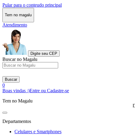
Pular para o conteudo principal
Tem no magalu
Atendimento
Digite seu CEP
Buscar no Magalu
Buscar
0
Boas vindas :)
Entre ou Cadastre-se
Tem no Magalu
D
Departamentos
Celulares e Smartphones