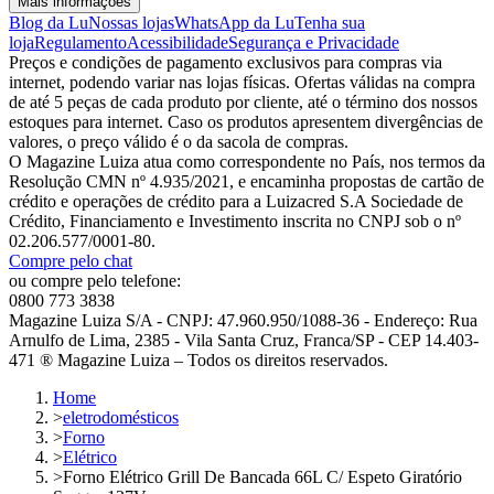
Mais informações
Blog da Lu
Nossas lojas
WhatsApp da Lu
Tenha sua
loja
Regulamento
Acessibilidade
Segurança e Privacidade
Preços e condições de pagamento exclusivos para compras via
internet, podendo variar nas lojas físicas. Ofertas válidas na compra
de até 5 peças de cada produto por cliente, até o término dos nossos
estoques para internet. Caso os produtos apresentem divergências de
valores, o preço válido é o da sacola de compras.
O Magazine Luiza atua como correspondente no País, nos termos da
Resolução CMN nº 4.935/2021, e encaminha propostas de cartão de
crédito e operações de crédito para a Luizacred S.A Sociedade de
Crédito, Financiamento e Investimento inscrita no CNPJ sob o nº
02.206.577/0001-80.
Compre pelo chat
ou compre pelo telefone:
0800 773 3838
Magazine Luiza S/A - CNPJ: 47.960.950/1088-36 - Endereço: Rua
Arnulfo de Lima, 2385 - Vila Santa Cruz, Franca/SP - CEP 14.403-
471 ® Magazine Luiza – Todos os direitos reservados.
Home
>
eletrodomésticos
>
Forno
>
Elétrico
>
Forno Elétrico Grill De Bancada 66L C/ Espeto Giratório