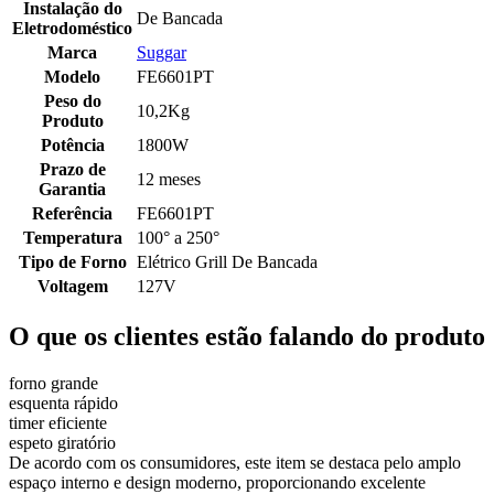
Instalação do
De Bancada
Eletrodoméstico
Marca
Suggar
Modelo
FE6601PT
Peso do
10,2Kg
Produto
Potência
1800W
Prazo de
12 meses
Garantia
Referência
FE6601PT
Temperatura
100° a 250°
Tipo de Forno
Elétrico Grill De Bancada
Voltagem
127V
O que os clientes estão falando do produto
forno grande
esquenta rápido
timer eficiente
espeto giratório
De acordo com os consumidores, este item se destaca pelo amplo
espaço interno e design moderno, proporcionando excelente