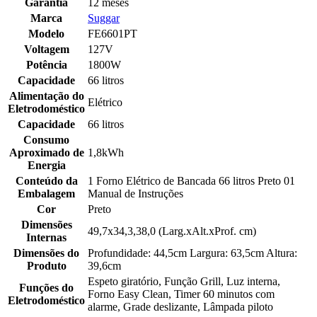
Garantia
12 meses
Marca
Suggar
Modelo
FE6601PT
Voltagem
127V
Potência
1800W
Capacidade
66 litros
Alimentação do
Elétrico
Eletrodoméstico
Capacidade
66 litros
Consumo
Aproximado de
1,8kWh
Energia
Conteúdo da
1 Forno Elétrico de Bancada 66 litros Preto 01
Embalagem
Manual de Instruções
Cor
Preto
Dimensões
49,7x34,3,38,0 (Larg.xAlt.xProf. cm)
Internas
Dimensões do
Profundidade: 44,5cm Largura: 63,5cm Altura:
Produto
39,6cm
Espeto giratório, Função Grill, Luz interna,
Funções do
Forno Easy Clean, Timer 60 minutos com
Eletrodoméstico
alarme, Grade deslizante, Lâmpada piloto