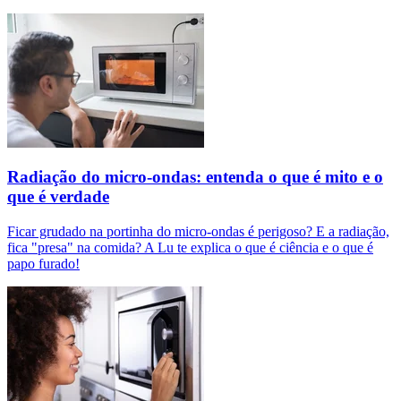
Radiação do micro-ondas: entenda o que é mito e o
que é verdade
Ficar grudado na portinha do micro-ondas é perigoso? E a radiação,
fica "presa" na comida? A Lu te explica o que é ciência e o que é
papo furado!