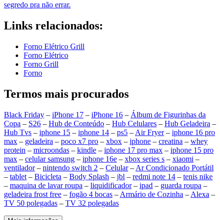
segredo pra não errar.
Links relacionados:
Forno Elétrico Grill
Forno Elétrico
Forno Grill
Forno
Termos mais procurados
Black Friday
–
iPhone 17
–
iPhone 16
–
Álbum de Figurinhas da
Copa
–
S26
–
Hub de Conteúdo
–
Hub Celulares
–
Hub Geladeira
–
Hub Tvs
–
iphone 15
–
iphone 14
–
ps5
–
Air Fryer
–
iphone 16 pro
max
–
geladeira
–
poco x7 pro
–
xbox
–
iphone
–
creatina
–
whey
protein
–
microondas
–
kindle
–
iphone 17 pro max
–
iphone 15 pro
max
–
celular samsung
–
iphone 16e
–
xbox series s
–
xiaomi
–
ventilador
–
nintendo switch 2
–
Celular
–
Ar Condicionado Portátil
–
tablet
–
Bicicleta
–
Body Splash
–
jbl
–
redmi note 14
–
tenis nike
–
maquina de lavar roupa
–
liquidificador
–
ipad
–
guarda roupa
–
geladeira frost free
–
fogão 4 bocas
–
Armário de Cozinha
–
Alexa
–
TV 50 polegadas
–
TV 32 polegadas