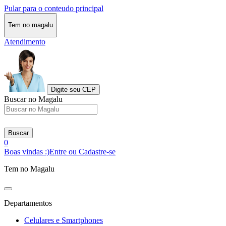
Pular para o conteudo principal
Tem no magalu
Atendimento
Digite seu CEP
Buscar no Magalu
Buscar
0
Boas vindas :)
Entre ou Cadastre-se
Tem no Magalu
Departamentos
Celulares e Smartphones