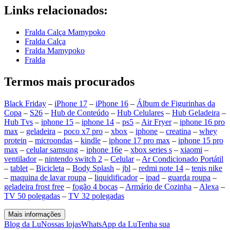
Links relacionados:
Fralda Calça Mamypoko
Fralda Calça
Fralda Mamypoko
Fralda
Termos mais procurados
Black Friday
–
iPhone 17
–
iPhone 16
–
Álbum de Figurinhas da
Copa
–
S26
–
Hub de Conteúdo
–
Hub Celulares
–
Hub Geladeira
–
Hub Tvs
–
iphone 15
–
iphone 14
–
ps5
–
Air Fryer
–
iphone 16 pro
max
–
geladeira
–
poco x7 pro
–
xbox
–
iphone
–
creatina
–
whey
protein
–
microondas
–
kindle
–
iphone 17 pro max
–
iphone 15 pro
max
–
celular samsung
–
iphone 16e
–
xbox series s
–
xiaomi
–
ventilador
–
nintendo switch 2
–
Celular
–
Ar Condicionado Portátil
–
tablet
–
Bicicleta
–
Body Splash
–
jbl
–
redmi note 14
–
tenis nike
–
maquina de lavar roupa
–
liquidificador
–
ipad
–
guarda roupa
–
geladeira frost free
–
fogão 4 bocas
–
Armário de Cozinha
–
Alexa
–
TV 50 polegadas
–
TV 32 polegadas
Mais informações
Blog da Lu
Nossas lojas
WhatsApp da Lu
Tenha sua