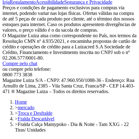
loja
Regulamento
Acessibilidade
Segurança e Privacidade
Preços e condições de pagamento exclusivos para compras via
internet, podendo variar nas lojas físicas. Ofertas válidas na compra
de até 5 peças de cada produto por cliente, até o término dos nossos
estoques para internet. Caso os produtos apresentem divergências de
valores, o preço válido é o da sacola de compras.
O Magazine Luiza atua como correspondente no País, nos termos da
Resolução CMN nº 4.935/2021, e encaminha propostas de cartão de
crédito e operações de crédito para a Luizacred S.A Sociedade de
Crédito, Financiamento e Investimento inscrita no CNPJ sob o nº
02.206.577/0001-80.
Compre pelo chat
ou compre pelo telefone:
0800 773 3838
Magazine Luiza S/A - CNPJ: 47.960.950/1088-36 - Endereço: Rua
Arnulfo de Lima, 2385 - Vila Santa Cruz, Franca/SP - CEP 14.403-
471 ® Magazine Luiza – Todos os direitos reservados.
Home
>
mercado
>
Troca e Desfralde
>
Fralda Descartável
>
Fralda Calça Mamypoko - Dia & Noite - Tam XXG - 22
Tiras/ Unidades