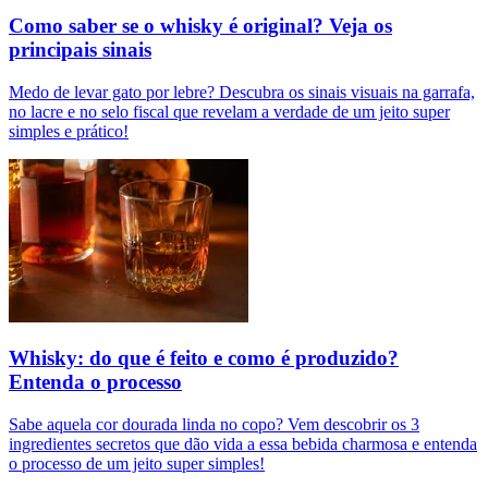
Como saber se o whisky é original? Veja os
principais sinais
Medo de levar gato por lebre? Descubra os sinais visuais na garrafa,
no lacre e no selo fiscal que revelam a verdade de um jeito super
simples e prático!
Whisky: do que é feito e como é produzido?
Entenda o processo
Sabe aquela cor dourada linda no copo? Vem descobrir os 3
ingredientes secretos que dão vida a essa bebida charmosa e entenda
o processo de um jeito super simples!