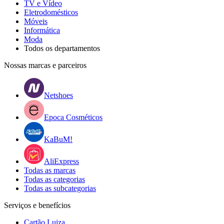
TV e Vídeo
Eletrodomésticos
Móveis
Informática
Moda
Todos os departamentos
Nossas marcas e parceiros
Netshoes
Epoca Cosméticos
KaBuM!
AliExpress
Todas as marcas
Todas as categorias
Todas as subcategorias
Serviços e benefícios
Cartão Luiza