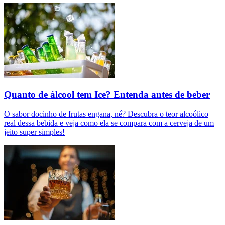
Quanto de álcool tem Ice? Entenda antes de beber
O sabor docinho de frutas engana, né? Descubra o teor alcoólico
real dessa bebida e veja como ela se compara com a cerveja de um
jeito super simples!