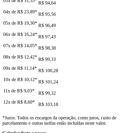
03x de
R$ 31,55
*
R$ 94,64
04x de
R$ 23,89
*
R$ 95,56
05x de
R$ 19,30
*
R$ 96,49
06x de
R$ 16,24
*
R$ 97,43
07x de
R$ 14,05
*
R$ 98,38
08x de
R$ 12,42
*
R$ 99,33
09x de
R$ 11,14
*
R$ 100,28
10x de
R$ 10,12
*
R$ 101,24
11x de
R$ 9,03
*
R$ 99,32
12x de
R$ 8,60
*
R$ 103,18
*Juros: Todos os encargos da operação, como juros, custo de
parcelamento e outras tarifas estão incluídas neste valor.