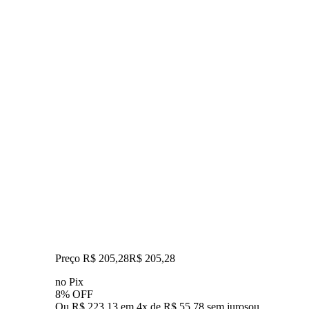
Preço R$ 205,28
R$
205
,
28
no Pix
8% OFF
Ou R$ 223,13 em 4x de R$ 55,78 sem juros
ou